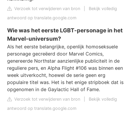
Verzoek tot verwijderen van bron
|
Bekijk volledig
antwoord op translate.google.com
Wie was het eerste LGBT-personage in het
Marvel-universum?
Als het eerste belangrijke, openlijk homoseksuele
personage gecreëerd door Marvel Comics,
genereerde Northstar aanzienlijke publiciteit in de
reguliere pers, en Alpha Flight #106 was binnen een
week uitverkocht, hoewel de serie geen erg
populaire titel was. Het is het enige stripboek dat is
opgenomen in de Gaylactic Hall of Fame.
Verzoek tot verwijderen van bron
|
Bekijk volledig
antwoord op translate.google.com