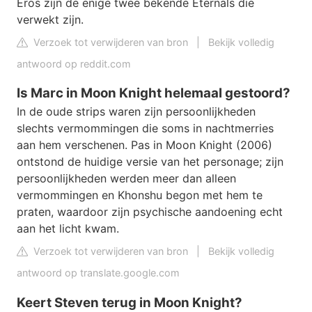
Eros zijn de enige twee bekende Eternals die
verwekt zijn.
Verzoek tot verwijderen van bron
|
Bekijk volledig
antwoord op reddit.com
Is Marc in Moon Knight helemaal gestoord?
In de oude strips waren zijn persoonlijkheden
slechts vermommingen die soms in nachtmerries
aan hem verschenen. Pas in Moon Knight (2006)
ontstond de huidige versie van het personage; zijn
persoonlijkheden werden meer dan alleen
vermommingen en Khonshu begon met hem te
praten, waardoor zijn psychische aandoening echt
aan het licht kwam.
Verzoek tot verwijderen van bron
|
Bekijk volledig
antwoord op translate.google.com
Keert Steven terug in Moon Knight?