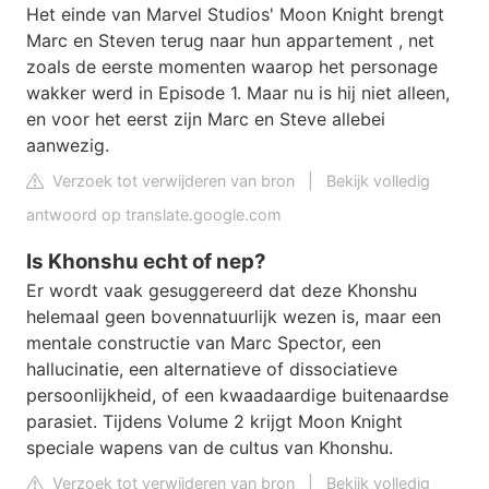
Het einde van Marvel Studios' Moon Knight brengt
Marc en Steven terug naar hun appartement , net
zoals de eerste momenten waarop het personage
wakker werd in Episode 1. Maar nu is hij niet alleen,
en voor het eerst zijn Marc en Steve allebei
aanwezig.
Verzoek tot verwijderen van bron
|
Bekijk volledig
antwoord op translate.google.com
Is Khonshu echt of nep?
Er wordt vaak gesuggereerd dat deze Khonshu
helemaal geen bovennatuurlijk wezen is, maar een
mentale constructie van Marc Spector, een
hallucinatie, een alternatieve of dissociatieve
persoonlijkheid, of een kwaadaardige buitenaardse
parasiet. Tijdens Volume 2 krijgt Moon Knight
speciale wapens van de cultus van Khonshu.
Verzoek tot verwijderen van bron
|
Bekijk volledig