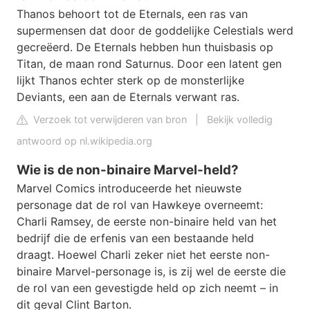
Thanos behoort tot de Eternals, een ras van
supermensen dat door de goddelijke Celestials werd
gecreëerd. De Eternals hebben hun thuisbasis op
Titan, de maan rond Saturnus. Door een latent gen
lijkt Thanos echter sterk op de monsterlijke
Deviants, een aan de Eternals verwant ras.
Verzoek tot verwijderen van bron
|
Bekijk volledig
antwoord op nl.wikipedia.org
Wie is de non-binaire Marvel-held?
Marvel Comics introduceerde het nieuwste
personage dat de rol van Hawkeye overneemt:
Charli Ramsey, de eerste non-binaire held van het
bedrijf die de erfenis van een bestaande held
draagt. Hoewel Charli zeker niet het eerste non-
binaire Marvel-personage is, is zij wel de eerste die
de rol van een gevestigde held op zich neemt – in
dit geval Clint Barton.