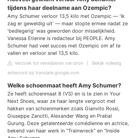
tijdens haar deelname aan Ozempic?
Amy Schumer verloor 13,5 kilo met Ozempic — 'Ik
zag er geweldig uit' — maar stopte ermee nadat ze
'bedlegerig' was geworden door misselijkheid.
Vanessa Etienne is redacteur bij PEOPLE. Amy
Schumer had veel succes met Ozempic om af te
vallen en verloor snel 13,5 kilo.
Verzoek tot verwijderen van bron
|
Bekijk volledig
antwoord op translate.google.com
Welke schoenmaat heeft Amy Schumer?
Ze heeft schoenmaat 8 (VS) en is te zien in Your
Next Shoes, waar ze haar lengte vergroot met
hakken van schoenmerken zoals Gianvito Rossi,
Giuseppe Zanotti, Alexander Wang en Prabal
Gurung. Deze getalenteerde comédienne en actrice,
bekend van haar werk in “Trainwreck” en “Inside