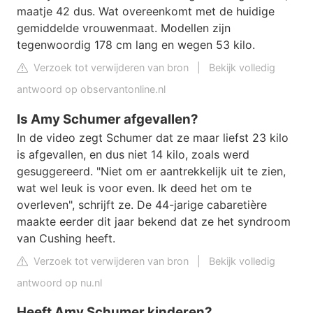
maatje 42 dus. Wat overeenkomt met de huidige
gemiddelde vrouwenmaat. Modellen zijn
tegenwoordig 178 cm lang en wegen 53 kilo.
Verzoek tot verwijderen van bron
|
Bekijk volledig
antwoord op observantonline.nl
Is Amy Schumer afgevallen?
In de video zegt Schumer dat ze maar liefst 23 kilo
is afgevallen, en dus niet 14 kilo, zoals werd
gesuggereerd. "Niet om er aantrekkelijk uit te zien,
wat wel leuk is voor even. Ik deed het om te
overleven", schrijft ze. De 44-jarige cabaretière
maakte eerder dit jaar bekend dat ze het syndroom
van Cushing heeft.
Verzoek tot verwijderen van bron
|
Bekijk volledig
antwoord op nu.nl
Heeft Amy Schumer kinderen?