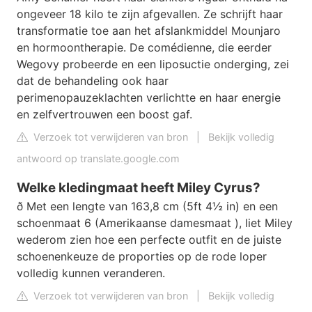
ongeveer 18 kilo te zijn afgevallen. Ze schrijft haar
transformatie toe aan het afslankmiddel Mounjaro
en hormoontherapie. De comédienne, die eerder
Wegovy probeerde en een liposuctie onderging, zei
dat de behandeling ook haar
perimenopauzeklachten verlichtte en haar energie
en zelfvertrouwen een boost gaf.
Verzoek tot verwijderen van bron
|
Bekijk volledig
antwoord op translate.google.com
Welke kledingmaat heeft Miley Cyrus?
ð Met een lengte van 163,8 cm (5ft 4½ in) en een
schoenmaat 6 (Amerikaanse damesmaat ), liet Miley
wederom zien hoe een perfecte outfit en de juiste
schoenenkeuze de proporties op de rode loper
volledig kunnen veranderen.
Verzoek tot verwijderen van bron
|
Bekijk volledig