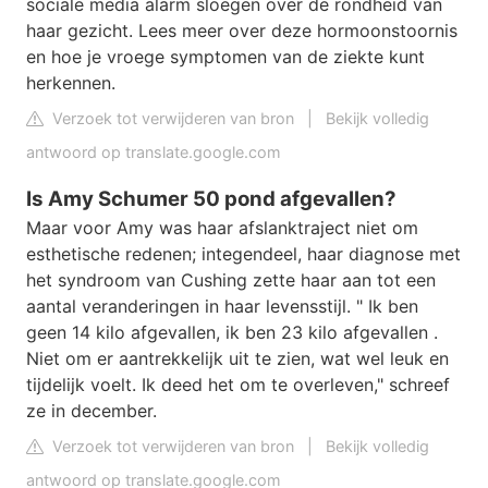
sociale media alarm sloegen over de rondheid van
haar gezicht. Lees meer over deze hormoonstoornis
en hoe je vroege symptomen van de ziekte kunt
herkennen.
Verzoek tot verwijderen van bron
|
Bekijk volledig
antwoord op translate.google.com
Is Amy Schumer 50 pond afgevallen?
Maar voor Amy was haar afslanktraject niet om
esthetische redenen; integendeel, haar diagnose met
het syndroom van Cushing zette haar aan tot een
aantal veranderingen in haar levensstijl. " Ik ben
geen 14 kilo afgevallen, ik ben 23 kilo afgevallen .
Niet om er aantrekkelijk uit te zien, wat wel leuk en
tijdelijk voelt. Ik deed het om te overleven," schreef
ze in december.
Verzoek tot verwijderen van bron
|
Bekijk volledig
antwoord op translate.google.com