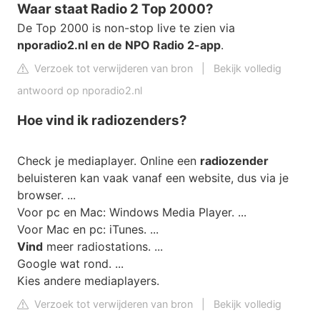
Waar staat Radio 2 Top 2000?
De Top 2000 is non-stop live te zien via
nporadio2.nl en de NPO Radio 2-app
.
Verzoek tot verwijderen van bron
|
Bekijk volledig
antwoord op nporadio2.nl
Hoe vind ik radiozenders?
Check je mediaplayer. Online een
radiozender
beluisteren kan vaak vanaf een website, dus via je
browser. ...
Voor pc en Mac: Windows Media Player. ...
Voor Mac en pc: iTunes. ...
Vind
meer radiostations. ...
Google wat rond. ...
Kies andere mediaplayers.
Verzoek tot verwijderen van bron
|
Bekijk volledig