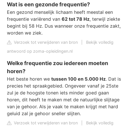
Wat is een gezonde frequentie?
Een gezond menselijk lichaam heeft meestal een
frequentie variërend van
62 tot 78 Hz
, terwijl ziekte
begint bij 58 Hz. Dus wanneer onze frequentie zakt,
worden we ziek.
Verzoek tot verwijderen van bron
|
Bekijk volledig
antwoord op zoma-opleidingen.nl
Welke frequentie zou iedereen moeten
horen?
Het beste horen we
tussen 100 en 5.000 Hz
. Dat is
precies het spraakgebied. Ongeveer vanaf je 25ste
zul je de hoogste tonen iets minder goed gaan
horen, dit heeft te maken met de natuurlijke slijtage
van je gehoor. Als je vaak te maken krijgt met hard
geluid zal je gehoor sneller slijten.
Verzoek tot verwijderen van bron
|
Bekijk volledig