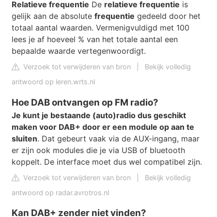
Relatieve frequentie
De
relatieve frequentie
is
gelijk aan de absolute
frequentie
gedeeld door het
totaal aantal waarden. Vermenigvuldigd met 100
lees je af hoeveel % van het totale aantal een
bepaalde waarde vertegenwoordigt.
Verzoek tot verwijderen van bron
|
Bekijk volledig
antwoord op leren.wrts.nl
Hoe DAB ontvangen op FM radio?
Je kunt je bestaande (auto)radio dus geschikt
maken voor DAB+ door er een module op aan te
sluiten
. Dat gebeurt vaak via de AUX-ingang, maar
er zijn ook modules die je via USB of bluetooth
koppelt. De interface moet dus wel compatibel zijn.
Verzoek tot verwijderen van bron
|
Bekijk volledig
antwoord op radar.avrotros.nl
Kan DAB+ zender niet vinden?