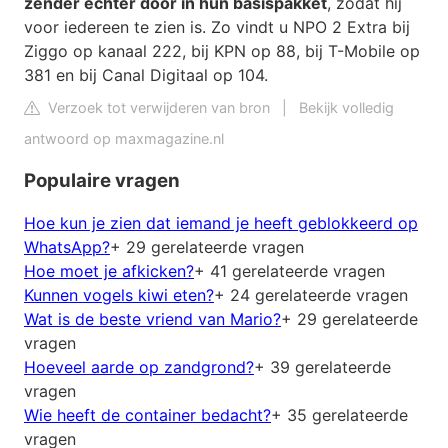
zender echter door in hun basispakket
, zodat hij
voor iedereen te zien is. Zo vindt u NPO 2 Extra bij
Ziggo op kanaal 222, bij KPN op 88, bij T-Mobile op
381 en bij Canal Digitaal op 104.
Verzoek tot verwijderen van bron
|
Bekijk volledig
antwoord op maxmagazine.nl
Populaire vragen
Hoe kun je zien dat iemand je heeft geblokkeerd op
WhatsApp?
+ 29 gerelateerde vragen
Hoe moet je afkicken?
+ 41 gerelateerde vragen
Kunnen vogels kiwi eten?
+ 24 gerelateerde vragen
Wat is de beste vriend van Mario?
+ 29 gerelateerde
vragen
Hoeveel aarde op zandgrond?
+ 39 gerelateerde
vragen
Wie heeft de container bedacht?
+ 35 gerelateerde
vragen