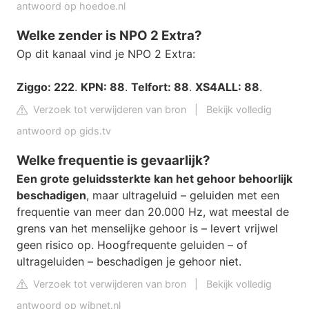
antwoord op hoedoe.nl
Welke zender is NPO 2 Extra?
Op dit kanaal vind je NPO 2 Extra:
Ziggo: 222
.
KPN: 88
.
Telfort: 88
.
XS4ALL: 88
.
Verzoek tot verwijderen van bron
|
Bekijk volledig
antwoord op gids.tv
Welke frequentie is gevaarlijk?
Een grote geluidssterkte kan het gehoor behoorlijk
beschadigen
, maar ultrageluid – geluiden met een
frequentie van meer dan 20.000 Hz, wat meestal de
grens van het menselijke gehoor is – levert vrijwel
geen risico op. Hoogfrequente geluiden – of
ultrageluiden – beschadigen je gehoor niet.
Verzoek tot verwijderen van bron
|
Bekijk volledig
antwoord op wibnet.nl