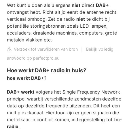
Wat kunt u doen als u ergens
niet
direct
DAB+
ontvangst hebt. Richt altijd eerst de antenne recht
verticaal omhoog. Zet de radio
niet
te dicht bij
potentiële storingsbronnen zoals LED lampen,
acculaders, draaiende machines, computers, grote
metalen vlakken etc.
Verzoek tot verwijderen van bron
|
Bekijk volledig
antwoord op perfectpro.eu
Hoe werkt DAB+ radio in huis?
hoe werkt DAB
+?
DAB+ werkt
volgens het Single Frequency Network
principe, waarbij verschillende zendmasten dezelfde
data op dezelfde frequentie uitzenden. Dit heet een
multiplex-kanaal. Hierdoor zijn er geen signalen die
met elkaar in conflict komen, in tegenstelling tot fm-
radio
.