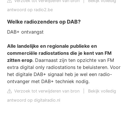
Verzoek tot verwijderen van bron
|
Bekijk volledig
antwoord op radio2.be
Welke radiozenders op DAB?
DAB+ ontvangst
Alle landelijke en regionale publieke en
commerciële radiostations die je kent van FM
zitten erop
. Daarnaast zijn ten opzichte van FM
extra digital only radiostations te beluisteren. Voor
het digitale DAB+ signaal heb je wel een radio-
ontvanger met DAB+ techniek nodig.
Verzoek tot verwijderen van bron
|
Bekijk volledig
antwoord op digitalradio.nl