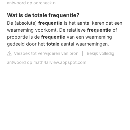
antwoord op oorcheck.nl
Wat is de totale frequentie?
De (absolute)
frequentie
is het aantal keren dat een
waarneming voorkomt. De relatieve
frequentie
of
proportie is de
frequentie
van een waarneming
gedeeld door het
totale
aantal waarnemingen.
Verzoek tot verwijderen van bron
|
Bekijk volledig
antwoord op math4allview.appspot.com