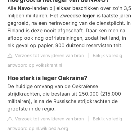
Alle
Navo
-landen bij elkaar beschikken over zo'n 3,5
miljoen militairen. Het Zweedse
leger
is laatste jaren
gegroeid, na een herinvoering van de dienstplicht. In
Finland is deze nooit afgeschaft. Daar ken men na
afloop ook nog opfristrainingen, zodat het land, in
elk geval op papier, 900 duizend reservisten telt.
Verzoek tot verwijderen van bron
|
Bekijk volledig
antwoord op volkskrant.nl
Hoe sterk is leger Oekraine?
De huidige omvang van de Oekraïense
strijdkrachten, die bestaan uit 250.000 (215.000
militairen), is na de Russische strijdkrachten de
grootste in de regio.
Verzoek tot verwijderen van bron
|
Bekijk volledig
antwoord op nl.wikipedia.org