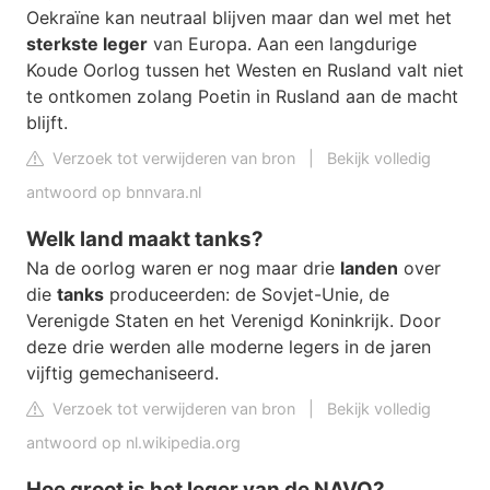
Oekraïne kan neutraal blijven maar dan wel met het
sterkste leger
van Europa. Aan een langdurige
Koude Oorlog tussen het Westen en Rusland valt niet
te ontkomen zolang Poetin in Rusland aan de macht
blijft.
Verzoek tot verwijderen van bron
|
Bekijk volledig
antwoord op bnnvara.nl
Welk land maakt tanks?
Na de oorlog waren er nog maar drie
landen
over
die
tanks
produceerden: de Sovjet-Unie, de
Verenigde Staten en het Verenigd Koninkrijk. Door
deze drie werden alle moderne legers in de jaren
vijftig gemechaniseerd.
Verzoek tot verwijderen van bron
|
Bekijk volledig
antwoord op nl.wikipedia.org
Hoe groot is het leger van de NAVO?