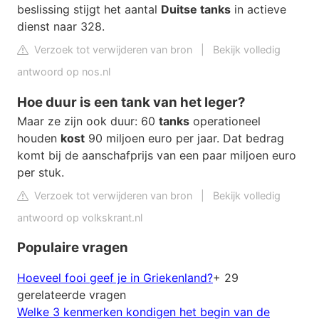
beslissing stijgt het aantal
Duitse tanks
in actieve
dienst naar 328.
Verzoek tot verwijderen van bron
|
Bekijk volledig
antwoord op nos.nl
Hoe duur is een tank van het leger?
Maar ze zijn ook duur: 60
tanks
operationeel
houden
kost
90 miljoen euro per jaar. Dat bedrag
komt bij de aanschafprijs van een paar miljoen euro
per stuk.
Verzoek tot verwijderen van bron
|
Bekijk volledig
antwoord op volkskrant.nl
Populaire vragen
Hoeveel fooi geef je in Griekenland?
+ 29
gerelateerde vragen
Welke 3 kenmerken kondigen het begin van de