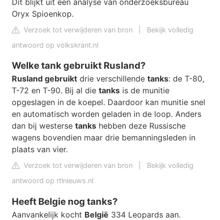
Dit blijkt uit een analyse van onderzoeksbureau
Oryx Spioenkop.
Verzoek tot verwijderen van bron
|
Bekijk volledig
antwoord op volkskrant.nl
Welke tank gebruikt Rusland?
Rusland gebruikt
drie verschillende
tanks
: de T-80,
T-72 en T-90. Bij al die
tanks
is de munitie
opgeslagen in de koepel. Daardoor kan munitie snel
en automatisch worden geladen in de loop. Anders
dan bij westerse
tanks
hebben deze Russische
wagens bovendien maar drie bemanningsleden in
plaats van vier.
Verzoek tot verwijderen van bron
|
Bekijk volledig
antwoord op rtlnieuws.nl
Heeft Belgie nog tanks?
Aanvankelijk kocht
België
334 Leopards aan.