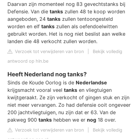
Daarvan zijn momenteel nog 83 gevechtstanks bij
Defensie. Van die
tanks
zullen 48 te koop worden
aangeboden, 24
tanks
zullen tentoongesteld
worden en elf
tanks
zullen als oefendoelwitten
gebruikt worden. Het is nog niet beslist aan welke
landen die 48 verkocht zullen worden.
Verzoek tot verwijderen van bron
|
Bekijk volledig
antwoord op hln.be
Heeft Nederland nog tanks?
Sinds de Koude Oorlog is de
Nederlandse
krijgsmacht vooral veel
tanks
en vliegtuigen
kwijtgeraakt. Ze zijn verkocht of gingen stuk en zijn
niet meer vervangen. Zo had defensie ooit ongeveer
200 jachtvliegtuigen, nu zijn dat er 63. Van de
pakweg 900
tanks
hebben we er
nog
18 over.
Verzoek tot verwijderen van bron
|
Bekijk volledig