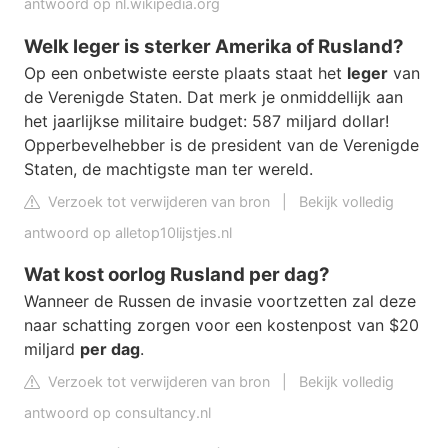
antwoord op nl.wikipedia.org
Welk leger is sterker Amerika of Rusland?
Op een onbetwiste eerste plaats staat het
leger
van
de Verenigde Staten. Dat merk je onmiddellijk aan
het jaarlijkse militaire budget: 587 miljard dollar!
Opperbevelhebber is de president van de Verenigde
Staten, de machtigste man ter wereld.
Verzoek tot verwijderen van bron
|
Bekijk volledig
antwoord op alletop10lijstjes.nl
Wat kost oorlog Rusland per dag?
Wanneer de Russen de invasie voortzetten zal deze
naar schatting zorgen voor een kostenpost van $20
miljard
per dag
.
Verzoek tot verwijderen van bron
|
Bekijk volledig
antwoord op consultancy.nl