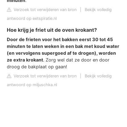
minuten
.
Verzoek tot verwijderen van bron
|
Bekijk volledig
antwoord op eetspiratie.nl
Hoe krijg je friet uit de oven krokant?
Door de frieten voor het bakken eerst 30 tot 45
minuten te laten weken in een bak met koud water
(en vervolgens supergoed af te drogen), worden
ze extra krokant
. Zorg wel dat ze door en door
droog de bakplaat op gaan!
Verzoek tot verwijderen van bron
|
Bekijk volledig
antwoord op miljuschka.nl