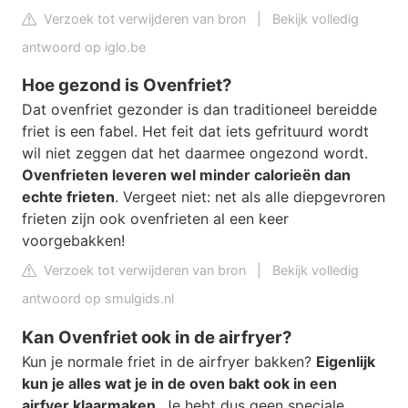
Verzoek tot verwijderen van bron
|
Bekijk volledig
antwoord op iglo.be
Hoe gezond is Ovenfriet?
Dat ovenfriet gezonder is dan traditioneel bereidde
friet is een fabel. Het feit dat iets gefrituurd wordt
wil niet zeggen dat het daarmee ongezond wordt.
Ovenfrieten leveren wel minder calorieën dan
echte frieten
. Vergeet niet: net als alle diepgevroren
frieten zijn ook ovenfrieten al een keer
voorgebakken!
Verzoek tot verwijderen van bron
|
Bekijk volledig
antwoord op smulgids.nl
Kan Ovenfriet ook in de airfryer?
Kun je normale friet in de airfryer bakken?
Eigenlijk
kun je alles wat je in de oven bakt ook in een
airfyer klaarmaken
. Je hebt dus geen speciale