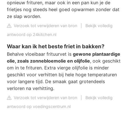
opnieuw frituren, maar ook in een pan kun je de
frietjes nog steeds heel goed opwarmen zonder dat
ze slap worden.
Verzoek tot verwijderen van bron
|
Bekijk volledig
antwoord op 24kitchen.nl
Waar kan ik het beste friet in bakken?
Behalve vloeibaar frituurvet is
gewone plantaardige
olie, zoals zonnebloemolie en olijfolie
, ook geschikt
om in te frituren. Extra vierge olijfolie is minder
geschikt voor verhitten bij hele hoge temperaturen
voor langere tijd. De smaak gaat grotendeels
verloren na verhitting.
Verzoek tot verwijderen van bron
|
Bekijk volledig
antwoord op voedingscentrum.nl