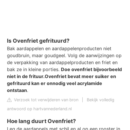
Is Ovenfriet gefrituurd?
Bak aardappelen en aardappelenproducten niet
goudbruin, maar goudgeel. Volg de aanwijzingen op
de verpakking van aardappelproducten en friet en
bak ze in kleine porties.
Doe ovenfriet bijvoorbeeld
niet in de frituur.
Ovenfriet bevat meer suiker en
gefrituurd kan er onnodig veel acrylamide
ontstaan
.
Verzoek tot verwijderen van bron
|
Bekijk volledig
antwoord op hartvannederland.nl
Hoe lang duurt Ovenfriet?
Leg de aardappels met schil en al op een rooster in