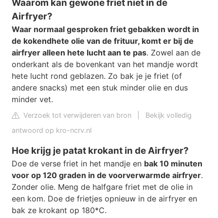
Waarom kan gewone friet niet in de
Airfryer?
Waar normaal gesproken friet gebakken wordt in
de kokendhete olie van de frituur, komt er bij de
airfryer alleen hete lucht aan te pas
. Zowel aan de
onderkant als de bovenkant van het mandje wordt
hete lucht rond geblazen. Zo bak je je friet (of
andere snacks) met een stuk minder olie en dus
minder vet.
Verzoek tot verwijderen van bron
|
Bekijk volledig
antwoord op kro-ncrv.nl
Hoe krijg je patat krokant in de Airfryer?
Doe de verse friet in het mandje en
bak 10 minuten
voor op 120 graden in de voorverwarmde airfryer
.
Zonder olie. Meng de halfgare friet met de olie in
een kom. Doe de frietjes opnieuw in de airfryer en
bak ze krokant op 180*C.