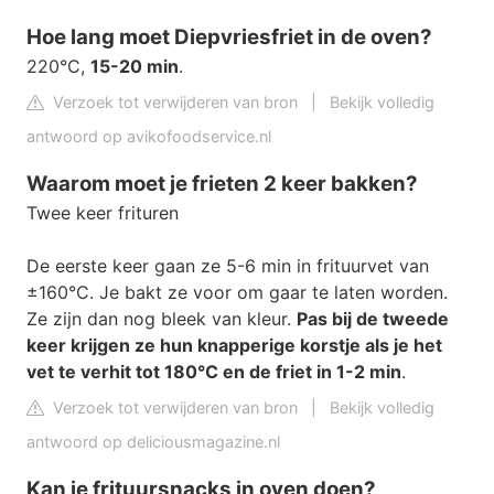
Hoe lang moet Diepvriesfriet in de oven?
220°C,
15-20 min
.
Verzoek tot verwijderen van bron
|
Bekijk volledig
antwoord op avikofoodservice.nl
Waarom moet je frieten 2 keer bakken?
Twee keer frituren
De eerste keer gaan ze 5-6 min in frituurvet van
±160°C. Je bakt ze voor om gaar te laten worden.
Ze zijn dan nog bleek van kleur.
Pas bij de tweede
keer krijgen ze hun knapperige korstje als je het
vet te verhit tot 180°C en de friet in 1-2 min
.
Verzoek tot verwijderen van bron
|
Bekijk volledig
antwoord op deliciousmagazine.nl
Kan je frituursnacks in oven doen?