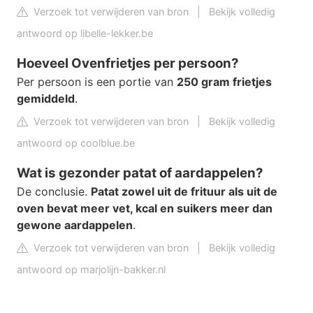
Verzoek tot verwijderen van bron
|
Bekijk volledig
antwoord op libelle-lekker.be
Hoeveel Ovenfrietjes per persoon?
Per persoon is een portie van
250 gram frietjes
gemiddeld
.
Verzoek tot verwijderen van bron
|
Bekijk volledig
antwoord op coolblue.be
Wat is gezonder patat of aardappelen?
De conclusie.
Patat zowel uit de frituur als uit de
oven bevat meer vet, kcal en suikers meer dan
gewone aardappelen
.
Verzoek tot verwijderen van bron
|
Bekijk volledig
antwoord op marjolijn-bakker.nl