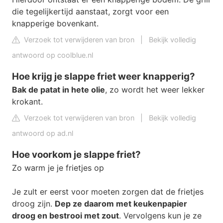
die tegelijkertijd aanstaat, zorgt voor een
knapperige bovenkant.
Verzoek tot verwijderen van bron
|
Bekijk volledig
antwoord op coolblue.nl
Hoe krijg je slappe friet weer knapperig?
Bak de patat in hete olie
, zo wordt het weer lekker
krokant.
Verzoek tot verwijderen van bron
|
Bekijk volledig
antwoord op ad.nl
Hoe voorkom je slappe friet?
Zo warm je je frietjes op
Je zult er eerst voor moeten zorgen dat de frietjes
droog zijn.
Dep ze daarom met keukenpapier
droog en bestrooi met zout
. Vervolgens kun je ze