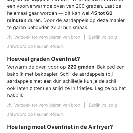
een voorverwarmde oven van 200 graden. Laat ze
helemaal gaar worden — dit kan wel
45 tot 60
minuten
duren. Door de aardappels op deze manier
te garen behouden ze al hun smaak.
Verzoek tot verwijderen van bron
|
Bekijk volledig
antwoord op keukenliefde.nl
Hoeveel graden Ovenfriet?
Verwarm de oven voor op
220 graden
. Bekleed een
bakblik met bakpapier. Schil de aardappels (bij
aardappels met een dun schilletje kun je de schil
ook laten zitten) en snijd ze in frietjes. Leg ze op het
bakblik.
Verzoek tot verwijderen van bron
|
Bekijk volledig
antwoord op keukenliefde.nl
Hoe lang moet Ovenfriet in de Airfryer?