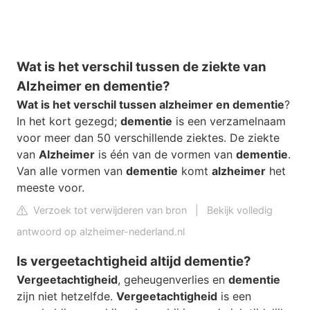
Wat is het verschil tussen de ziekte van
Alzheimer en dementie?
Wat is het verschil tussen alzheimer en dementie
?
In het kort gezegd;
dementie
is een verzamelnaam
voor meer dan 50 verschillende ziektes. De ziekte
van
Alzheimer
is één van de vormen van
dementie
.
Van alle vormen van
dementie
komt
alzheimer
het
meeste voor.
Verzoek tot verwijderen van bron
|
Bekijk volledig
antwoord op alzheimer-nederland.nl
Is vergeetachtigheid altijd dementie?
Vergeetachtigheid
, geheugenverlies en
dementie
zijn niet hetzelfde.
Vergeetachtigheid
is een