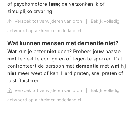
of psychomotore
fase
; de verzonken ik of
zintuiglijke ervaring.
Verzoek tot verwijderen van bron
|
Bekijk volledig
antwoord op alzheimer-nederland.nl
Wat kunnen mensen met dementie niet?
Wat
kun je beter
niet
doen? Probeer jouw naaste
niet
te veel te corrigeren of tegen te spreken. Dat
confronteert de persoon met
dementie
met
wat
hij
niet
meer weet of kan. Hard praten, snel praten of
juist fluisteren.
Verzoek tot verwijderen van bron
|
Bekijk volledig
antwoord op alzheimer-nederland.nl