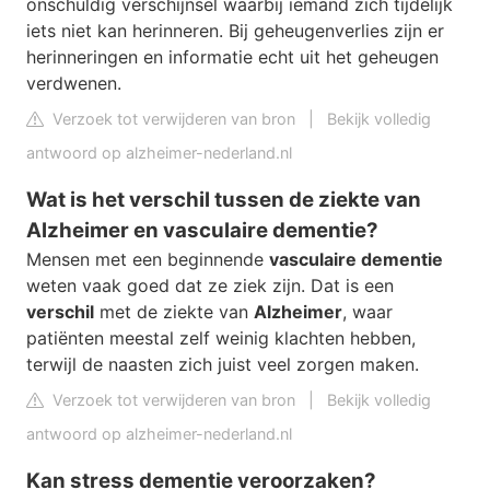
onschuldig verschijnsel waarbij iemand zich tijdelijk
iets niet kan herinneren. Bij geheugenverlies zijn er
herinneringen en informatie echt uit het geheugen
verdwenen.
Verzoek tot verwijderen van bron
|
Bekijk volledig
antwoord op alzheimer-nederland.nl
Wat is het verschil tussen de ziekte van
Alzheimer en vasculaire dementie?
Mensen met een beginnende
vasculaire dementie
weten vaak goed dat ze ziek zijn. Dat is een
verschil
met de ziekte van
Alzheimer
, waar
patiënten meestal zelf weinig klachten hebben,
terwijl de naasten zich juist veel zorgen maken.
Verzoek tot verwijderen van bron
|
Bekijk volledig
antwoord op alzheimer-nederland.nl
Kan stress dementie veroorzaken?