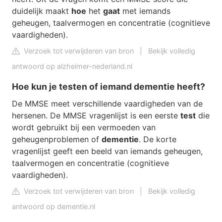
duidelijk maakt
hoe
het
gaat
met iemands
geheugen, taalvermogen en concentratie (cognitieve
vaardigheden).
Verzoek tot verwijderen van bron
|
Bekijk volledig
antwoord op alzheimer-nederland.nl
Hoe kun je testen of iemand dementie heeft?
De MMSE meet verschillende vaardigheden van de
hersenen. De MMSE vragenlijst is een eerste
test
die
wordt gebruikt bij een vermoeden van
geheugenproblemen of
dementie
. De korte
vragenlijst geeft een beeld van iemands geheugen,
taalvermogen en concentratie (cognitieve
vaardigheden).
Verzoek tot verwijderen van bron
|
Bekijk volledig
antwoord op dementie.nl