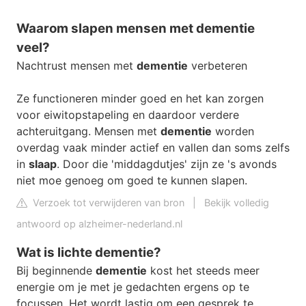
Waarom slapen mensen met dementie
veel?
Nachtrust mensen met
dementie
verbeteren
Ze functioneren minder goed en het kan zorgen
voor eiwitopstapeling en daardoor verdere
achteruitgang. Mensen met
dementie
worden
overdag vaak minder actief en vallen dan soms zelfs
in
slaap
. Door die 'middagdutjes' zijn ze 's avonds
niet moe genoeg om goed te kunnen slapen.
Verzoek tot verwijderen van bron
|
Bekijk volledig
antwoord op alzheimer-nederland.nl
Wat is lichte dementie?
Bij beginnende
dementie
kost het steeds meer
energie om je met je gedachten ergens op te
focussen. Het wordt lastig om een gesprek te