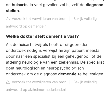
de
huisarts
. In veel gevallen zal hij zelf de
diagnose
stellen
.
Verzoek tot verwijderen van bron
|
Bekijk volledig
antwoord op dementie.nl
Welke dokter stelt dementie vast?
Als de huisarts twijfels heeft of uitgebreider
onderzoek nodig is verwijst hij zijn patiënt meestal
door naar een specialist bij een geheugenpoli of de
afdeling neurologie van een ziekenhuis. De specialist
doet neurologisch en neuropsychologisch
onderzoek om de diagnose
dementie
te bevestigen.
Verzoek tot verwijderen van bron
|
Bekijk volledig
antwoord op alzheimer-nederland.nl