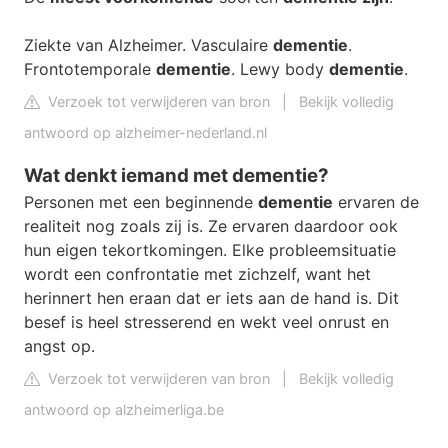
Ziekte van Alzheimer. Vasculaire
dementie
.
Frontotemporale
dementie
. Lewy body
dementie
.
Verzoek tot verwijderen van bron
|
Bekijk volledig
antwoord op alzheimer-nederland.nl
Wat denkt iemand met dementie?
Personen met een beginnende
dementie
ervaren de
realiteit nog zoals zij is. Ze ervaren daardoor ook
hun eigen tekortkomingen. Elke probleemsituatie
wordt een confrontatie met zichzelf, want het
herinnert hen eraan dat er iets aan de hand is. Dit
besef is heel stresserend en wekt veel onrust en
angst op.
Verzoek tot verwijderen van bron
|
Bekijk volledig
antwoord op alzheimerliga.be