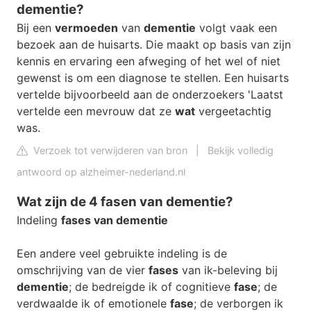
dementie?
Bij een
vermoeden
van
dementie
volgt vaak een
bezoek aan de huisarts. Die maakt op basis van zijn
kennis en ervaring een afweging of het wel of niet
gewenst is om een diagnose te stellen. Een huisarts
vertelde bijvoorbeeld aan de onderzoekers 'Laatst
vertelde een mevrouw dat ze
wat
vergeetachtig
was.
Verzoek tot verwijderen van bron
|
Bekijk volledig
antwoord op alzheimer-nederland.nl
Wat zijn de 4 fasen van dementie?
Indeling
fases van dementie
Een andere veel gebruikte indeling is de
omschrijving van de vier
fases
van ik-beleving bij
dementie
; de bedreigde ik of cognitieve
fase
; de
verdwaalde ik of emotionele
fase
; de verborgen ik