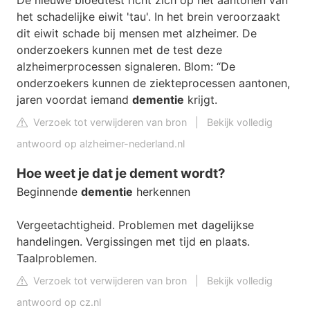
De nieuwe bloedtest richt zich op het aantonen van
het schadelijke eiwit 'tau'. In het brein veroorzaakt
dit eiwit schade bij mensen met alzheimer. De
onderzoekers kunnen met de test deze
alzheimerprocessen signaleren. Blom: “De
onderzoekers kunnen de ziekteprocessen aantonen,
jaren voordat iemand
dementie
krijgt.
Verzoek tot verwijderen van bron
|
Bekijk volledig
antwoord op alzheimer-nederland.nl
Hoe weet je dat je dement wordt?
Beginnende
dementie
herkennen
Vergeetachtigheid. Problemen met dagelijkse
handelingen. Vergissingen met tijd en plaats.
Taalproblemen.
Verzoek tot verwijderen van bron
|
Bekijk volledig
antwoord op cz.nl