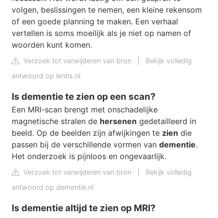
volgen, beslissingen te nemen, een kleine rekensom
of een goede planning te maken. Een verhaal
vertellen is soms moeilijk als je niet op namen of
woorden kunt komen.
Verzoek tot verwijderen van bron
|
Bekijk volledig
antwoord op lentis.nl
Is dementie te zien op een scan?
Een MRI-scan brengt met onschadelijke
magnetische stralen de
hersenen
gedetailleerd in
beeld. Op de beelden zijn afwijkingen te
zien
die
passen bij de verschillende vormen van
dementie
.
Het onderzoek is pijnloos en ongevaarlijk.
Verzoek tot verwijderen van bron
|
Bekijk volledig
antwoord op dementie.nl
Is dementie altijd te zien op MRI?