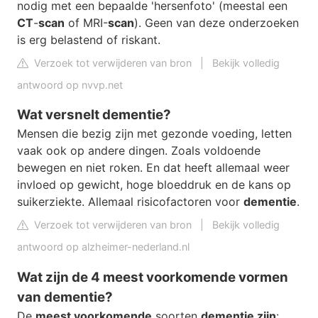
nodig met een bepaalde 'hersenfoto' (meestal een
CT
-
scan
of MRI-
scan
). Geen van deze onderzoeken
is erg belastend of riskant.
Verzoek tot verwijderen van bron
|
Bekijk volledig
antwoord op nvvp.net
Wat versnelt dementie?
Mensen die bezig zijn met gezonde voeding, letten
vaak ook op andere dingen. Zoals voldoende
bewegen en niet roken. En dat heeft allemaal weer
invloed op gewicht, hoge bloeddruk en de kans op
suikerziekte. Allemaal risicofactoren voor
dementie
.
Verzoek tot verwijderen van bron
|
Bekijk volledig
antwoord op alzheimer-nederland.nl
Wat zijn de 4 meest voorkomende vormen
van dementie?
De
meest voorkomende
soorten
dementie zijn
: