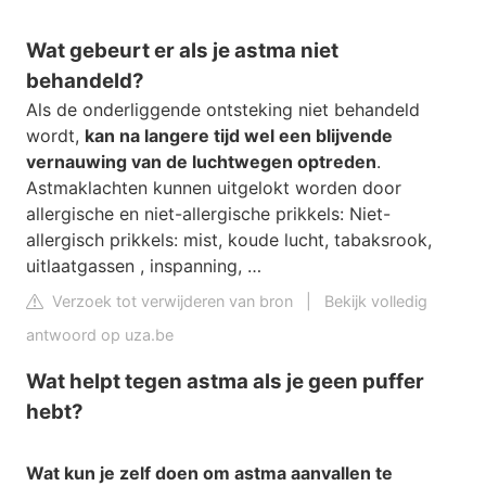
Wat gebeurt er als je astma niet
behandeld?
Als de onderliggende ontsteking niet behandeld
wordt,
kan na langere tijd wel een blijvende
vernauwing van de luchtwegen optreden
.
Astmaklachten kunnen uitgelokt worden door
allergische en niet-allergische prikkels: Niet-
allergisch prikkels: mist, koude lucht, tabaksrook,
uitlaatgassen , inspanning, …
Verzoek tot verwijderen van bron
|
Bekijk volledig
antwoord op uza.be
Wat helpt tegen astma als je geen puffer
hebt?
Wat kun je
zelf
doen
om
astma
aanvallen
te