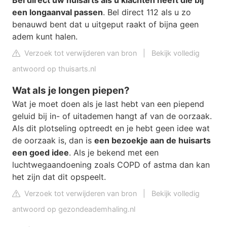
Bel direct uw huisarts als u klachten heeft die bij
een longaanval passen
. Bel direct 112 als u zo
benauwd bent dat u uitgeput raakt of bijna geen
adem kunt halen.
Verzoek tot verwijderen van bron
|
Bekijk volledig
antwoord op thuisarts.nl
Wat als je longen piepen?
Wat je moet doen als je last hebt van een piepend
geluid bij in- of uitademen hangt af van de oorzaak.
Als dit plotseling optreedt en je hebt geen idee wat
de oorzaak is, dan is
een bezoekje aan de huisarts
een goed idee
. Als je bekend met een
luchtwegaandoening zoals COPD of astma dan kan
het zijn dat dit opspeelt.
Verzoek tot verwijderen van bron
|
Bekijk volledig
antwoord op gezondeademhaling.nl