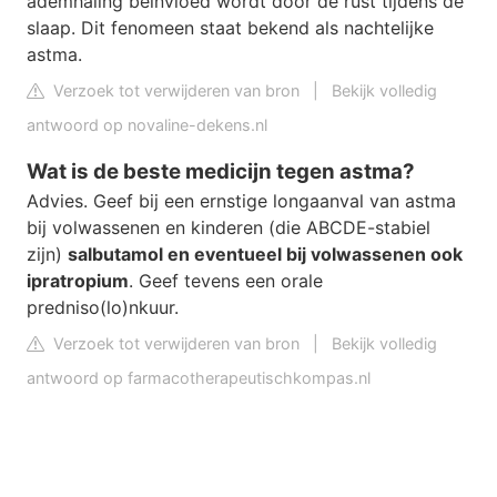
ademhaling beïnvloed wordt door de rust tijdens de
slaap. Dit fenomeen staat bekend als nachtelijke
astma.
Verzoek tot verwijderen van bron
|
Bekijk volledig
antwoord op novaline-dekens.nl
Wat is de beste medicijn tegen astma?
Advies. Geef bij een ernstige longaanval van astma
bij volwassenen en kinderen (die ABCDE-stabiel
zijn)
salbutamol en eventueel bij volwassenen ook
ipratropium
. Geef tevens een orale
predniso(lo)nkuur.
Verzoek tot verwijderen van bron
|
Bekijk volledig
antwoord op farmacotherapeutischkompas.nl