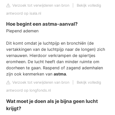
Verzoek tot verwijderen van bron
|
Bekijk volledig
antwoord op isala.nl
Hoe begint een astma-aanval?
Piepend ademen
Dit komt omdat je luchtpijp en bronchiën (de
vertakkingen van de luchtpijp naar de longen) zich
vernauwen. Hierdoor verkrampen de spiertjes
eromheen. De lucht heeft dan minder ruimte om
doorheen te gaan. Raspend of zagend ademhalen
zijn ook kenmerken van
astma
.
Verzoek tot verwijderen van bron
|
Bekijk volledig
antwoord op longfonds.nl
Wat moet je doen als je bijna geen lucht
krijgt?