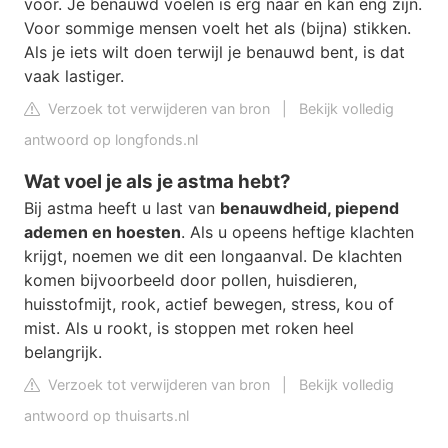
voor. Je benauwd voelen is erg naar en kan eng zijn.
Voor sommige mensen voelt het als (bijna) stikken.
Als je iets wilt doen terwijl je benauwd bent, is dat
vaak lastiger.
Verzoek tot verwijderen van bron
|
Bekijk volledig
antwoord op longfonds.nl
Wat voel je als je astma hebt?
Bij astma heeft u last van
benauwdheid, piepend
ademen en hoesten
. Als u opeens heftige klachten
krijgt, noemen we dit een longaanval. De klachten
komen bijvoorbeeld door pollen, huisdieren,
huisstofmijt, rook, actief bewegen, stress, kou of
mist. Als u rookt, is stoppen met roken heel
belangrijk.
Verzoek tot verwijderen van bron
|
Bekijk volledig
antwoord op thuisarts.nl