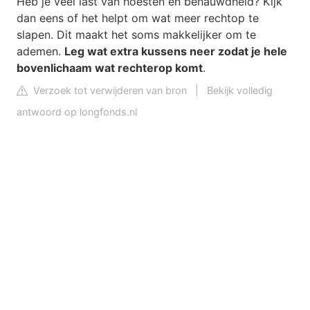
Heb je veel last van hoesten en benauwdheid? Kijk
dan eens of het helpt om wat meer rechtop te
slapen. Dit maakt het soms makkelijker om te
ademen.
Leg wat extra kussens neer zodat je hele
bovenlichaam wat rechterop komt
.
Verzoek tot verwijderen van bron
|
Bekijk volledig
antwoord op longfonds.nl