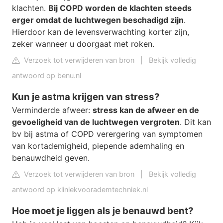
klachten.
Bij COPD worden de klachten steeds
erger omdat de luchtwegen beschadigd zijn
.
Hierdoor kan de levensverwachting korter zijn,
zeker wanneer u doorgaat met roken.
Verzoek tot verwijderen van bron
|
Bekijk volledig
antwoord op benu.nl
Kun je astma krijgen van stress?
Verminderde afweer:
stress kan de afweer en de
gevoeligheid van de luchtwegen vergroten
. Dit kan
bv bij astma of COPD verergering van symptomen
van kortademigheid, piepende ademhaling en
benauwdheid geven.
Verzoek tot verwijderen van bron
|
Bekijk volledig
antwoord op kliniekvoorademtechniek.nl
Hoe moet je liggen als je benauwd bent?