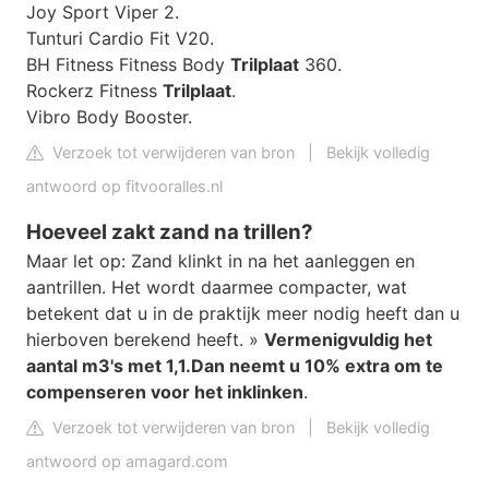
Joy Sport Viper 2.
Tunturi Cardio Fit V20.
BH Fitness Fitness Body
Trilplaat
360.
Rockerz Fitness
Trilplaat
.
Vibro Body Booster.
Verzoek tot verwijderen van bron
|
Bekijk volledig
antwoord op fitvooralles.nl
Hoeveel zakt zand na trillen?
Maar let op: Zand klinkt in na het aanleggen en
aantrillen. Het wordt daarmee compacter, wat
betekent dat u in de praktijk meer nodig heeft dan u
hierboven berekend heeft. »
Vermenigvuldig het
aantal m3's met 1,1.
Dan neemt u 10% extra om te
compenseren voor het inklinken
.
Verzoek tot verwijderen van bron
|
Bekijk volledig
antwoord op amagard.com