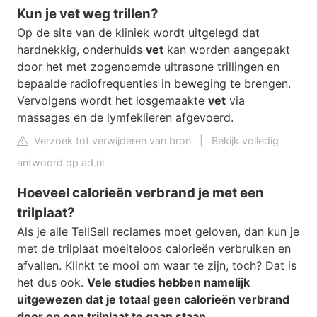
Kun je vet weg trillen?
Op de site van de kliniek wordt uitgelegd dat
hardnekkig, onderhuids
vet
kan worden aangepakt
door het met zogenoemde ultrasone trillingen en
bepaalde radiofrequenties in beweging te brengen.
Vervolgens wordt het losgemaakte
vet
via
massages en de lymfeklieren afgevoerd.
Verzoek tot verwijderen van bron
|
Bekijk volledig
antwoord op ad.nl
Hoeveel calorieën verbrand je met een
trilplaat?
Als je alle TellSell reclames moet geloven, dan kun je
met de trilplaat moeiteloos calorieën verbruiken en
afvallen. Klinkt te mooi om waar te zijn, toch? Dat is
het dus ook.
Vele studies hebben namelijk
uitgewezen dat je totaal geen calorieën verbrand
door op een trilplaat te gaan staan
.