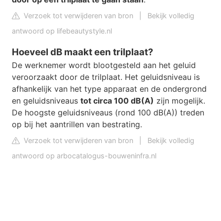
Verzoek tot verwijderen van bron
|
Bekijk volledig
antwoord op lifebeautystyle.nl
Hoeveel dB maakt een trilplaat?
De werknemer wordt blootgesteld aan het geluid
veroorzaakt door de trilplaat. Het geluidsniveau is
afhankelijk van het type apparaat en de ondergrond
en geluidsniveaus
tot circa 100 dB(A)
zijn mogelijk.
De hoogste geluidsniveaus (rond 100 dB(A)) treden
op bij het aantrillen van bestrating.
Verzoek tot verwijderen van bron
|
Bekijk volledig
antwoord op arbocatalogus-bouweninfra.nl