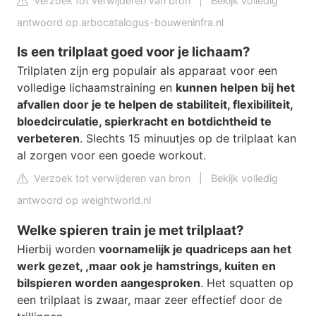
Verzoek tot verwijderen van bron
|
Bekijk volledig
antwoord op arbocatalogus-bouweninfra.nl
Is een trilplaat goed voor je lichaam?
Trilplaten zijn erg populair als apparaat voor een
volledige lichaamstraining en
kunnen helpen bij het
afvallen door je te helpen de stabiliteit, flexibiliteit,
bloedcirculatie, spierkracht en botdichtheid te
verbeteren
. Slechts 15 minuutjes op de trilplaat kan
al zorgen voor een goede workout.
Verzoek tot verwijderen van bron
|
Bekijk volledig
antwoord op weightworld.nl
Welke spieren train je met trilplaat?
Hierbij worden
voornamelijk je quadriceps aan het
werk gezet, ,maar ook je hamstrings, kuiten en
bilspieren worden aangesproken
. Het squatten op
een trilplaat is zwaar, maar zeer effectief door de