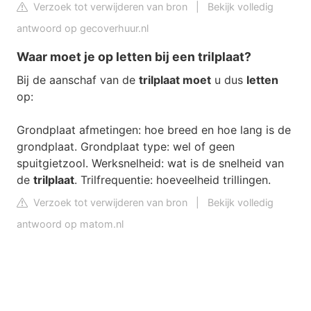
Verzoek tot verwijderen van bron
|
Bekijk volledig
antwoord op gecoverhuur.nl
Waar moet je op letten bij een trilplaat?
Bij de aanschaf van de
trilplaat moet
u dus
letten
op:
Grondplaat afmetingen: hoe breed en hoe lang is de
grondplaat. Grondplaat type: wel of geen
spuitgietzool. Werksnelheid: wat is de snelheid van
de
trilplaat
. Trilfrequentie: hoeveelheid trillingen.
Verzoek tot verwijderen van bron
|
Bekijk volledig
antwoord op matom.nl