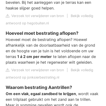
bevelen. Bij het aanleggen van je terras kan een
haakse slijper goed helpen.
Verzoek tot verwijderen van bron
|
Bekijk volledig
antwoord op hegobuiten.nl
Hoeveel moet bestrating aflopen?
Hoeveel moet de bestrating aflopen? Hoewel
afhankelijk van de doorlaatbaarheid van de grond
en de hoogte van je tuin is het voldoende om uw
terras
1 á 2 cm per meter
te laten aflopen naar de
plaats waarheen je het regenwater wilt geleiden.
Verzoek tot verwijderen van bron
|
Bekijk volledig
antwoord op jonksierbestrating.nl
Waarom bestrating Aantrillen?
Om een vlak, egaal zandbed te krijgen
, wordt vaak
een trilplaat gebruikt om het zand aan te trillen.
Maar in sommige gevallen wordt ook de