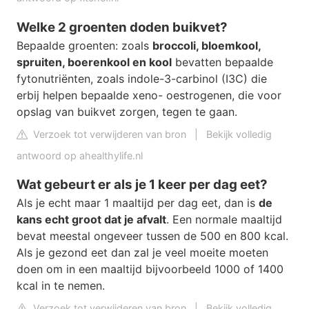
Welke 2 groenten doden buikvet?
Bepaalde groenten: zoals
broccoli, bloemkool,
spruiten, boerenkool en kool
bevatten bepaalde
fytonutriënten, zoals indole-3-carbinol (I3C) die
erbij helpen bepaalde xeno- oestrogenen, die voor
opslag van buikvet zorgen, tegen te gaan.
Verzoek tot verwijderen van bron
|
Bekijk volledig
antwoord op ahealthylife.nl
Wat gebeurt er als je 1 keer per dag eet?
Als je echt maar 1 maaltijd per dag eet, dan is
de
kans echt groot dat je afvalt
. Een normale maaltijd
bevat meestal ongeveer tussen de 500 en 800 kcal.
Als je gezond eet dan zal je veel moeite moeten
doen om in een maaltijd bijvoorbeeld 1000 of 1400
kcal in te nemen.
Verzoek tot verwijderen van bron
|
Bekijk volledig