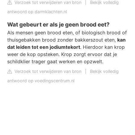
Verzoek tot verwijderen van bron
|
Bekijk volledig
antwoord op darmklachten.nl
Wat gebeurt er als je geen brood eet?
Als mensen geen brood eten, of biologisch brood of
thuisgebakken brood zonder bakkerszout eten,
kan
dat leiden tot een jodiumtekort
. Hierdoor kan krop
weer de kop opsteken. Krop zorgt ervoor dat je
schildklier trager gaat werken en opzwelt.
Verzoek tot verwijderen van bron
|
Bekijk volledig
antwoord op voedingscentrum.nl