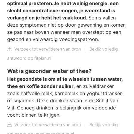
optimaal presteren.
Je hebt weinig energie, een
slecht concentratievermogen, je weerstand is
verlaagd en je hebt het vaak koud
. Soms vallen
deze symptomen niet op door gewenning en komen
ze pas naar boven wanneer men overstapt op een
gezond en volwaardig voedingspatroon.
Verzoek tot verwijderen van bron
|
Bekijk volledig
antwoord op fitplan.nl
Wat is gezonder water of thee?
Het gezondste is om af te wisselen tussen water,
thee en koffie zonder suiker
, en zuiveldranken
zoals halfvolle melk, karnemelk en yoghurtdranken
of sojadrink. Deze dranken staan in de Schijf van
Vijf. Genoeg drinken is belangrijk om voldoende
vocht binnen te krijgen.
Verzoek tot verwijderen van bron
|
Bekijk volledig
antwoord op voedingscentrum.nl