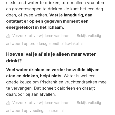
uitsluitend water te drinken, of om alleen vruchten
en groentesappen te drinken. Je kunt het een dag
doen, of twee weken.
Vast je langdurig, dan
ontstaat er op een gegeven moment een
energietekort in het lichaam
.
Verzoek tot verwijderen van bron
|
Bekijk volledig
antwoord op broedersgezondheidswinkel.nl
Hoeveel val je af als je alleen maar water
drinkt?
Veel water drinken en verder hetzelfde blijven
eten en drinken, helpt niets
. Water is wel een
goede keuze om frisdrank en vruchtendranken mee
te vervangen. Dat scheelt calorieën en draagt
daardoor bij aan afvallen.
Verzoek tot verwijderen van bron
|
Bekijk volledig
antwoord op voedingscentrum.nl