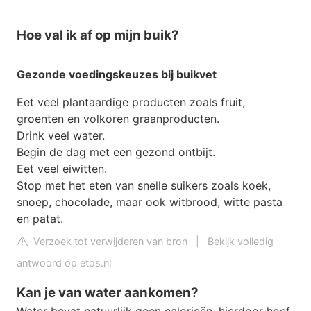
Hoe val ik af op mijn buik?
Gezonde voedingskeuzes bij
buikvet
Eet veel plantaardige producten zoals fruit,
groenten en volkoren graanproducten.
Drink veel water.
Begin de dag met een gezond ontbijt.
Eet veel eiwitten.
Stop met het eten van snelle suikers zoals koek,
snoep, chocolade, maar ook witbrood, witte pasta
en patat.
Verzoek tot verwijderen van bron
|
Bekijk volledig
antwoord op etos.nl
Kan je van water aankomen?
Water bevat natuurlijk geen calorieën, hierdoor hoef