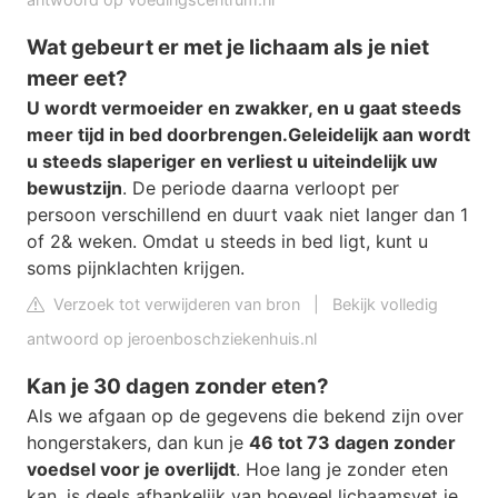
Wat gebeurt er met je lichaam als je niet
meer eet?
U wordt vermoeider en zwakker, en u gaat steeds
meer tijd in bed doorbrengen.
Geleidelijk aan wordt
u steeds slaperiger en verliest u uiteindelijk uw
bewustzijn
. De periode daarna verloopt per
persoon verschillend en duurt vaak niet langer dan 1
of 2& weken. Omdat u steeds in bed ligt, kunt u
soms pijnklachten krijgen.
Verzoek tot verwijderen van bron
|
Bekijk volledig
antwoord op jeroenboschziekenhuis.nl
Kan je 30 dagen zonder eten?
Als we afgaan op de gegevens die bekend zijn over
hongerstakers, dan kun je
46 tot 73 dagen zonder
voedsel voor je overlijdt
. Hoe lang je zonder eten
kan, is deels afhankelijk van hoeveel lichaamsvet je