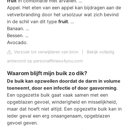
fruit
in combinatie met afvallen. ...
Appel. Het eten van een appel kan bijdragen aan de
vetverbranding door het ursolzuur wat zich bevind
in de schil van dit type
fruit
. ...
Banaan. ...
Bessen. ...
Avocado.
Verzoek tot verwijderen van bron
|
Bekijk volledig
antwoord op personalfitness4you.com
Waarom blijft mijn buik zo dik?
De buik kan opzwellen doordat de darm in volume
toeneemt, door een infectie of door gasvorming
.
Een opgezette buik gaat vaak samen met een
opgeblazen gevoel, winderigheid en misselijkheid,
maar dat hoeft niet altijd. Een opgezette buik kan in
ieder geval een erg onaangenaam, opgeblazen
gevoel geven.