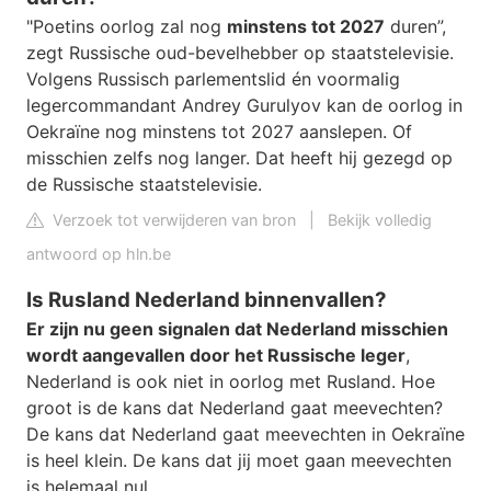
"Poetins oorlog zal nog
minstens tot 2027
duren”,
zegt Russische oud-bevelhebber op staatstelevisie.
Volgens Russisch parlementslid én voormalig
legercommandant Andrey Gurulyov kan de oorlog in
Oekraïne nog minstens tot 2027 aanslepen. Of
misschien zelfs nog langer. Dat heeft hij gezegd op
de Russische staatstelevisie.
Verzoek tot verwijderen van bron
|
Bekijk volledig
antwoord op hln.be
Is Rusland Nederland binnenvallen?
Er zijn nu geen signalen dat Nederland misschien
wordt aangevallen door het Russische leger
,
Nederland is ook niet in oorlog met Rusland. Hoe
groot is de kans dat Nederland gaat meevechten?
De kans dat Nederland gaat meevechten in Oekraïne
is heel klein. De kans dat jij moet gaan meevechten
is helemaal nul.