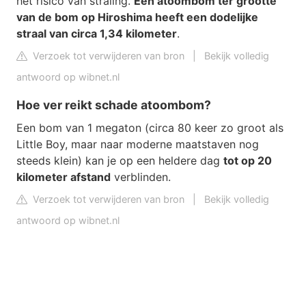
het risico van straling.
Een atoombom ter grootte
van de bom op Hiroshima heeft een dodelijke
straal van circa 1,34 kilometer
.
Verzoek tot verwijderen van bron
|
Bekijk volledig
antwoord op wibnet.nl
Hoe ver reikt schade atoombom?
Een bom van 1 megaton (circa 80 keer zo groot als
Little Boy, maar naar moderne maatstaven nog
steeds klein) kan je op een heldere dag
tot op 20
kilometer afstand
verblinden.
Verzoek tot verwijderen van bron
|
Bekijk volledig
antwoord op wibnet.nl