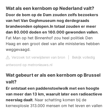
Wat als een kernbom op Nederland valt?
Door de bom op de Dam zouden zelfs bezoekers
van het Van Goghmuseum nog derdegraads
brandwonden oplopen.
In totaal zouden er meer
dan 80.000 doden en 160.000 gewonden vallen
.
Fat Man op het Binnenhof zou heel politiek Den
Haag en een groot deel van alle ministeries hebben
weggevaagd.
Verzoek tot verwijderen van bron
|
Bekijk volledig
antwoord op metronieuws.nl
Wat gebeurt er als een kernbom op Brussel
valt?
Er ontstaat een paddenstoelwolk met een hoogte
van meer dan 13 km, waaruit later een radioactieve
neerslag daalt
. Naar schatting komen bij de
kernexplosie 313.000 mensen om het leven en vallen