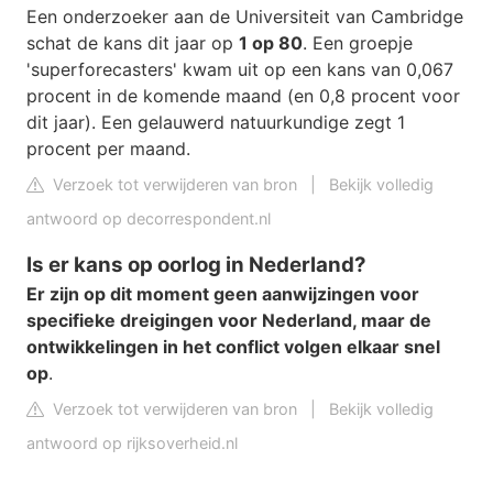
Een onderzoeker aan de Universiteit van Cambridge
schat de kans dit jaar op
1 op 80
. Een groepje
'superforecasters' kwam uit op een kans van 0,067
procent in de komende maand (en 0,8 procent voor
dit jaar). Een gelauwerd natuurkundige zegt 1
procent per maand.
Verzoek tot verwijderen van bron
|
Bekijk volledig
antwoord op decorrespondent.nl
Is er kans op oorlog in Nederland?
Er zijn op dit moment geen aanwijzingen voor
specifieke dreigingen voor Nederland, maar de
ontwikkelingen in het conflict volgen elkaar snel
op
.
Verzoek tot verwijderen van bron
|
Bekijk volledig
antwoord op rijksoverheid.nl