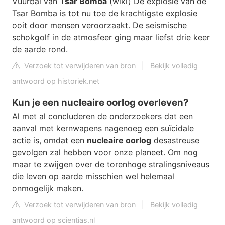
Vuurbal van
Tsar Bomba
(wiki) De explosie van de
Tsar Bomba is tot nu toe de krachtigste explosie
ooit door mensen veroorzaakt. De seismische
schokgolf in de atmosfeer ging maar liefst drie keer
de aarde rond.
Verzoek tot verwijderen van bron
|
Bekijk volledig
antwoord op historiek.net
Kun je een nucleaire oorlog overleven?
Al met al concluderen de onderzoekers dat een
aanval met kernwapens nagenoeg een suïcidale
actie is, omdat een
nucleaire oorlog
desastreuse
gevolgen zal hebben voor onze planeet. Om nog
maar te zwijgen over de torenhoge stralingsniveaus
die leven op aarde misschien wel helemaal
onmogelijk maken.
Verzoek tot verwijderen van bron
|
Bekijk volledig
antwoord op scientias.nl