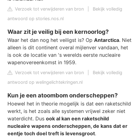
Verzoek tot verwijderen van bron
|
Bekijk volledig
antwoord op stories.nos.nl
Waar zit je veilig bij een kernoorlog?
Waar het dan nog het veiligst is? Op
Antarctica
. Niet
alleen is dit continent overal mijlenver vandaan, het
is ook de locatie van 's werelds eerste nucleaire
wapenovereenkomst in 1959.
Verzoek tot verwijderen van bron
|
Bekijk volledig
antwoord op welingelichtekringen.nl
Kun je een atoombom onderscheppen?
Hoewel het in theorie mogelijk is dat een raketschild
werkt, is het zoals alle systemen vrijwel zeker niet
waterdicht. Dus
ook al kan een raketschild
nucleaire wapens onderscheppen, de kans dat er
eentje toch doel treft is levensgroot
.