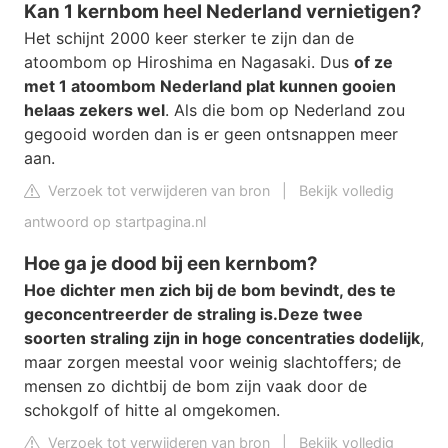
Kan 1 kernbom heel Nederland vernietigen?
Het schijnt 2000 keer sterker te zijn dan de
atoombom op Hiroshima en Nagasaki. Dus
of ze
met 1 atoombom Nederland plat kunnen gooien
helaas zekers wel
. Als die bom op Nederland zou
gegooid worden dan is er geen ontsnappen meer
aan.
Verzoek tot verwijderen van bron
|
Bekijk volledig
antwoord op startpagina.nl
Hoe ga je dood bij een kernbom?
Hoe dichter men zich bij de bom bevindt, des te
geconcentreerder de straling is.
Deze twee
soorten straling zijn in hoge concentraties dodelijk
,
maar zorgen meestal voor weinig slachtoffers; de
mensen zo dichtbij de bom zijn vaak door de
schokgolf of hitte al omgekomen.
Verzoek tot verwijderen van bron
|
Bekijk volledig