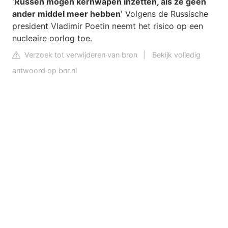
'
Russen mogen kernwapen inzetten, als ze geen
ander middel meer hebben
' Volgens de Russische
president Vladimir Poetin neemt het risico op een
nucleaire oorlog toe.
Verzoek tot verwijderen van bron
|
Bekijk volledig
antwoord op bnr.nl