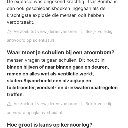
De explosie was ongekend krachtig. Tsar Bomba is
dan ook geschiedenisboeken ingegaan als de
krachtigste explosie die mensen ooit hebben
veroorzaakt.
Verzoek tot verwijderen van bron
|
Bekijk volledig
antwoord op scientias.nl
Waar moet je schuilen bij een atoombom?
mensen vragen te gaan schuilen. Dit houdt in:
binnen blijven of naar binnen gaan en deuren,
ramen en alles wat als ventilatie werkt,
sluiten.
Bijvoorbeeld een afzuigkap en
toiletrooster;
voedsel- en drinkwatermaatregelen
treffen
.
Verzoek tot verwijderen van bron
|
Bekijk volledig
antwoord op rijksoverheid.nl
Hoe groot is kans op kernoorlog?