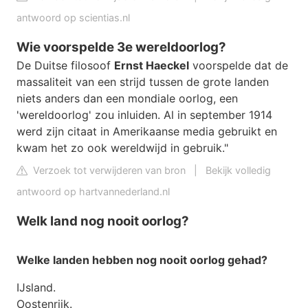
antwoord op scientias.nl
Wie voorspelde 3e wereldoorlog?
De Duitse filosoof
Ernst Haeckel
voorspelde dat de
massaliteit van een strijd tussen de grote landen
niets anders dan een mondiale oorlog, een
'wereldoorlog' zou inluiden. Al in september 1914
werd zijn citaat in Amerikaanse media gebruikt en
kwam het zo ook wereldwijd in gebruik."
Verzoek tot verwijderen van bron
|
Bekijk volledig
antwoord op hartvannederland.nl
Welk land nog nooit oorlog?
Welke landen
hebben
nog nooit oorlog
gehad?
IJsland.
Oostenrijk.