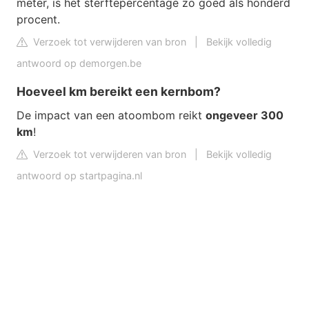
meter, is het sterftepercentage zo goed als honderd
procent.
Verzoek tot verwijderen van bron
|
Bekijk volledig
antwoord op demorgen.be
Hoeveel km bereikt een kernbom?
De impact van een atoombom reikt
ongeveer 300
km
!
Verzoek tot verwijderen van bron
|
Bekijk volledig
antwoord op startpagina.nl