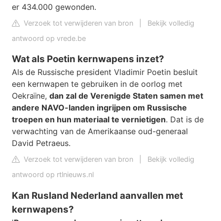
er 434.000 gewonden.
Verzoek tot verwijderen van bron
|
Bekijk volledig
antwoord op vrede.be
Wat als Poetin kernwapens inzet?
Als de Russische president Vladimir Poetin besluit
een kernwapen te gebruiken in de oorlog met
Oekraïne,
dan zal de Verenigde Staten samen met
andere NAVO-landen ingrijpen om Russische
troepen en hun materiaal te vernietigen
. Dat is de
verwachting van de Amerikaanse oud-generaal
David Petraeus.
Verzoek tot verwijderen van bron
|
Bekijk volledig
antwoord op rtlnieuws.nl
Kan Rusland Nederland aanvallen met
kernwapens?