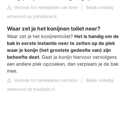
Verzoek tot verwijderen van bron
|
Bekijk volledig
antwoord op petsplace.nl
Waar zet je het konijnen toilet neer?
Waar zet je het konijnentoilet?
Het is handig om de
bak in eerste instantie neer te zetten op de plek
waar je konijn (het grootste gedeelte van) zijn
behoefte doet
. Gaat je konijn hiervoor vervolgens
een andere plek opzoeken, dan verplaats je de bak
mee.
Verzoek tot verwijderen van bron
|
Bekijk volledig
antwoord op medpets.nl