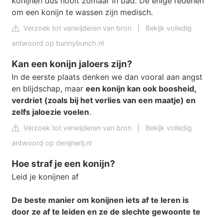
konijnen dus nooit zomaar in bad. De enige redenen
om een konijn te wassen zijn medisch.
Verzoek tot verwijderen van bron
|
Bekijk volledig
antwoord op bunnybunch.nl
Kan een konijn jaloers zijn?
In de eerste plaats denken we dan vooral aan angst
en blijdschap, maar
een konijn kan ook boosheid,
verdriet (zoals bij het verlies van een maatje) en
zelfs jaloezie voelen
.
Verzoek tot verwijderen van bron
|
Bekijk volledig
antwoord op denijnerij.nl
Hoe straf je een konijn?
Leid je konijnen af
De beste manier om konijnen iets af te leren is
door ze af te leiden en ze de slechte gewoonte te