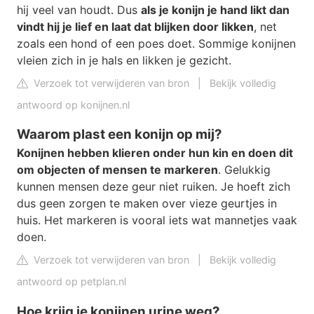
hij veel van houdt. Dus
als je konijn je hand likt dan
vindt hij je lief en laat dat blijken door likken
, net
zoals een hond of een poes doet. Sommige konijnen
vleien zich in je hals en likken je gezicht.
Verzoek tot verwijderen van bron
|
Bekijk volledig
antwoord op konijnen.nl
Waarom plast een konijn op mij?
Konijnen hebben klieren onder hun kin en doen dit
om objecten of mensen te markeren
. Gelukkig
kunnen mensen deze geur niet ruiken. Je hoeft zich
dus geen zorgen te maken over vieze geurtjes in
huis. Het markeren is vooral iets wat mannetjes vaak
doen.
Verzoek tot verwijderen van bron
|
Bekijk volledig
antwoord op petplan.nl
Hoe krijg je konijnen urine weg?