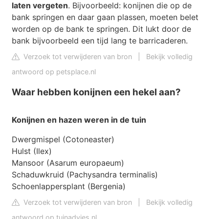
laten vergeten
. Bijvoorbeeld: konijnen die op de
bank springen en daar gaan plassen, moeten belet
worden op de bank te springen. Dit lukt door de
bank bijvoorbeeld een tijd lang te barricaderen.
Verzoek tot verwijderen van bron
|
Bekijk volledig
antwoord op petsplace.nl
Waar hebben konijnen een hekel aan?
Konijnen
en hazen weren in de tuin
Dwergmispel (Cotoneaster)
Hulst (Ilex)
Mansoor (Asarum europaeum)
Schaduwkruid (Pachysandra terminalis)
Schoenlappersplant (Bergenia)
Verzoek tot verwijderen van bron
|
Bekijk volledig
antwoord op tuinadvies.nl