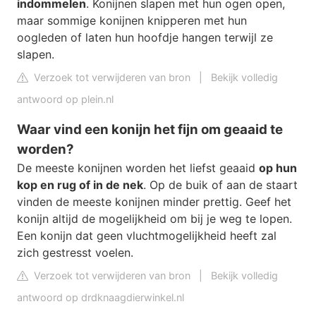
indommelen
. Konijnen slapen met hun ogen open,
maar sommige konijnen knipperen met hun
oogleden of laten hun hoofdje hangen terwijl ze
slapen.
Verzoek tot verwijderen van bron
|
Bekijk volledig
antwoord op plein.nl
Waar vind een konijn het fijn om geaaid te
worden?
De meeste konijnen worden het liefst geaaid
op hun
kop en rug of in de nek
. Op de buik of aan de staart
vinden de meeste konijnen minder prettig. Geef het
konijn altijd de mogelijkheid om bij je weg te lopen.
Een konijn dat geen vluchtmogelijkheid heeft zal
zich gestresst voelen.
Verzoek tot verwijderen van bron
|
Bekijk volledig
antwoord op drdknaagdierwinkel.nl