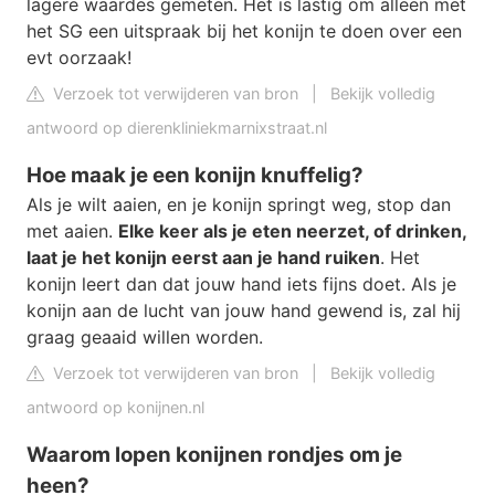
lagere waardes gemeten. Het is lastig om alleen met
het SG een uitspraak bij het konijn te doen over een
evt oorzaak!
Verzoek tot verwijderen van bron
|
Bekijk volledig
antwoord op dierenkliniekmarnixstraat.nl
Hoe maak je een konijn knuffelig?
Als je wilt aaien, en je konijn springt weg, stop dan
met aaien.
Elke keer als je eten neerzet, of drinken,
laat je het konijn eerst aan je hand ruiken
. Het
konijn leert dan dat jouw hand iets fijns doet. Als je
konijn aan de lucht van jouw hand gewend is, zal hij
graag geaaid willen worden.
Verzoek tot verwijderen van bron
|
Bekijk volledig
antwoord op konijnen.nl
Waarom lopen konijnen rondjes om je
heen?