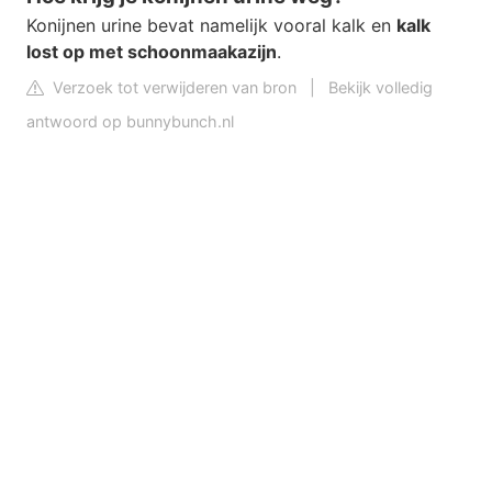
Konijnen urine bevat namelijk vooral kalk en
kalk
lost op met schoonmaakazijn
.
Verzoek tot verwijderen van bron
|
Bekijk volledig
antwoord op bunnybunch.nl