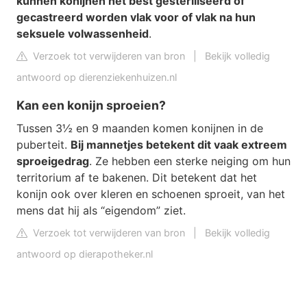
kunnen konijnen het best gesteriliseerd of
gecastreerd worden vlak voor of vlak na hun
seksuele volwassenheid
.
Verzoek tot verwijderen van bron
|
Bekijk volledig
antwoord op dierenziekenhuizen.nl
Kan een konijn sproeien?
Tussen 3½ en 9 maanden komen konijnen in de
puberteit.
Bij mannetjes betekent dit vaak extreem
sproeigedrag
. Ze hebben een sterke neiging om hun
territorium af te bakenen. Dit betekent dat het
konijn ook over kleren en schoenen sproeit, van het
mens dat hij als “eigendom” ziet.
Verzoek tot verwijderen van bron
|
Bekijk volledig
antwoord op dierapotheker.nl