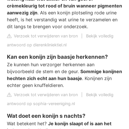
crèmekleurig tot rood of bruin wanneer pigmenten
aanwezig zijn
. Als een konijn plotseling rode urine
heeft, is het verstandig wat urine te verzamelen en
dit langs te brengen voor onderzoek.
Verzoek tot verwijderen van bron
|
Bekijk volledig
antwoord op dierenkliniektiel.nl
Kan een konijn zijn baasje herkennen?
Ze kunnen hun verzorger herkennen aan
bijvoorbeeld de stem en de geur.
Sommige konijnen
hechten zich echt aan hun baasje
. Konijnen zijn
echter geen knuffeldieren.
Verzoek tot verwijderen van bron
|
Bekijk volledig
antwoord op sophia-vereeniging.nl
Wat doet een konijn s nachts?
Wat betekent het?
Je konijn slaapt of is aan het