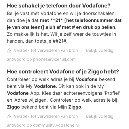
Hoe schakel je telefoon door Vodafone?
Bel je vast met Vodafone en wil je doorschakelen,
dan doe je dat
met **21* [het telefoonnummer dat
je van ons leent],sluit af met # en druk op bellen
.
Zo makkelijk is het. Wil je zelf weer de touwtjes in
handen, dan toets je ##21#.
Verzoek tot verwijderen van bron
|
Bekijk volledig
antwoord op phoneservice4all.com
Hoe controleert Vodafone of je Ziggo hebt?
Controleer op welk adres je bij
Vodafone
bekend
bent via My
Vodafone
. Dit kan ook in de My
Vodafone
App. Kies daar achtereenvolgens 'Profiel'
en 'Adres wijzigen'. Controleer op welk adres je bij
Ziggo
bekend bent via Mijn
Ziggo
.
Verzoek tot verwijderen van bron
|
Bekijk volledig
antwoord op community.vodafone.nl