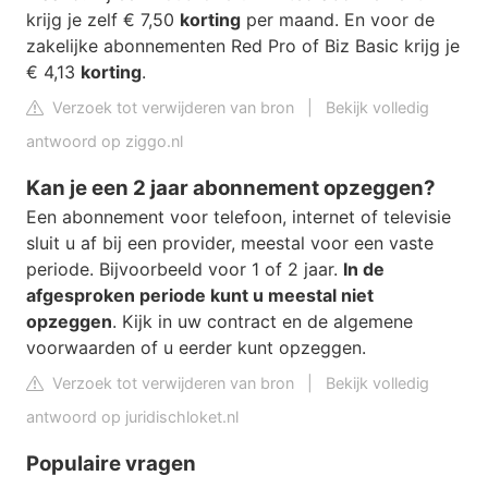
krijg je zelf € 7,50
korting
per maand. En voor de
zakelijke abonnementen Red Pro of Biz Basic krijg je
€ 4,13
korting
.
Verzoek tot verwijderen van bron
|
Bekijk volledig
antwoord op ziggo.nl
Kan je een 2 jaar abonnement opzeggen?
Een abonnement voor telefoon, internet of televisie
sluit u af bij een provider, meestal voor een vaste
periode. Bijvoorbeeld voor 1 of 2 jaar.
In de
afgesproken periode kunt u meestal niet
opzeggen
. Kijk in uw contract en de algemene
voorwaarden of u eerder kunt opzeggen.
Verzoek tot verwijderen van bron
|
Bekijk volledig
antwoord op juridischloket.nl
Populaire vragen