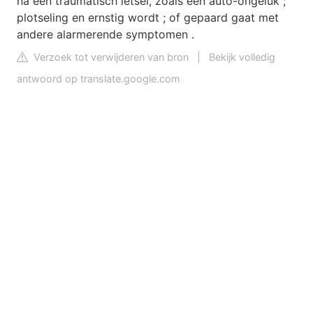
na een traumatisch letsel, zoals een auto-ongeluk ;
plotseling en ernstig wordt ; of gepaard gaat met
andere alarmerende symptomen .
Verzoek tot verwijderen van bron
|
Bekijk volledig
antwoord op translate.google.com