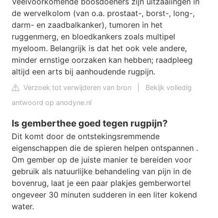
Veelvoorkomende boosdoeners zijn uitzaaiingen in
de wervelkolom (van o.a. prostaat-, borst-, long-,
darm- en zaadbalkanker), tumoren in het
ruggenmerg, en bloedkankers zoals multipel
myeloom. Belangrijk is dat het ook vele andere,
minder ernstige oorzaken kan hebben; raadpleeg
altijd een arts bij aanhoudende rugpijn.
Verzoek tot verwijderen van bron
|
Bekijk volledig
antwoord op anodyne.nl
Is gemberthee goed tegen rugpijn?
Dit komt door de ontstekingsremmende
eigenschappen die de spieren helpen ontspannen .
Om gember op de juiste manier te bereiden voor
gebruik als natuurlijke behandeling van pijn in de
bovenrug, laat je een paar plakjes gemberwortel
ongeveer 30 minuten sudderen in een liter kokend
water.