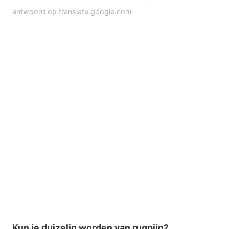
antwoord op translate.google.com
Kun je duizelig worden van rugpijn?