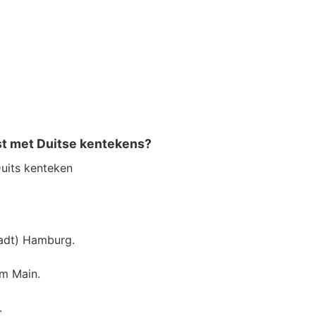
jst met Duitse kentekens?
Duits kenteken
adt) Hamburg.
am Main.
.