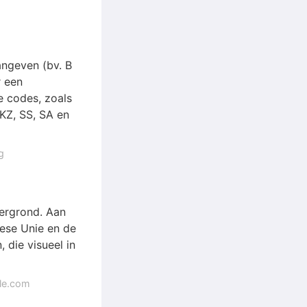
angeven (bv. B
r een
le codes, zoals
KZ, SS, SA en
g
tergrond. Aan
pese Unie en de
 die visueel in
gle.com