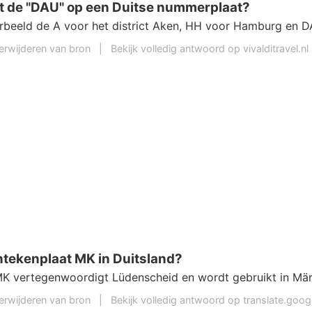
t de "DAU" op een Duitse nummerplaat?
orbeeld de A voor het district Aken, HH voor Hamburg en 
erwijderen van bron
|
Bekijk volledig antwoord op vivalditravel.nl
ntekenplaat MK in Duitsland?
K vertegenwoordigt Lüdenscheid en wordt gebruikt in Märk
erwijderen van bron
|
Bekijk volledig antwoord op translate.goo