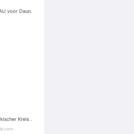
DAU voor Daun.
ischer Kreis .
gle.com