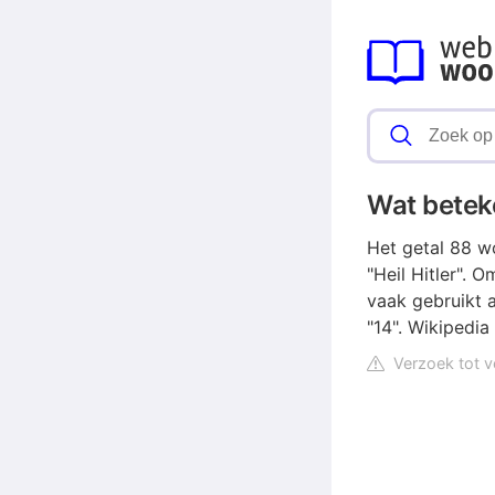
Wat beteke
Het getal 88 w
"Heil Hitler". 
vaak gebruikt 
"14". Wikipedia
Verzoek tot v