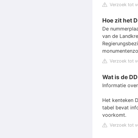
Verzoek tot v
Hoe zit het 
De nummerplaat 
van de Landkre
Regierungsbezir
monumentenzorg
Verzoek tot v
Wat is de DD
Informatie ove
Het kenteken D
tabel bevat inf
voorkomt.
Verzoek tot v