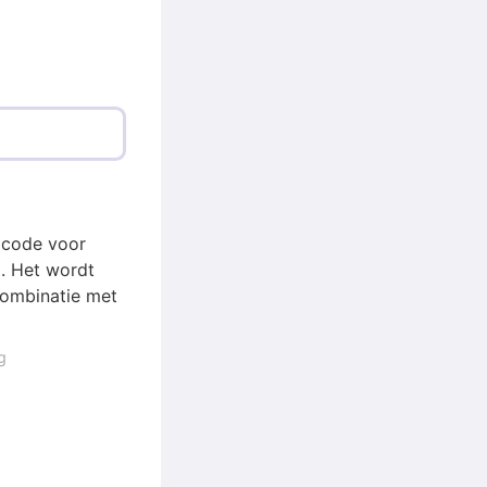
e code voor
H. Het wordt
combinatie met
g