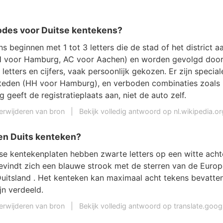
codes voor Duitse kentekens?
s beginnen met 1 tot 3 letters die de stad of het district a
HH voor Hamburg, AC voor Aachen) en worden gevolgd doo
letters en cijfers, vaak persoonlijk gekozen. Er zijn specia
eden (HH voor Hamburg), en verboden combinaties zoals 
g geeft de registratieplaats aan, niet de auto zelf.
erwijderen van bron
|
Bekijk volledig antwoord op nl.wikipedia.or
een Duits kenteken?
se kentekenplaten hebben zwarte letters op een witte ach
bevindt zich een blauwe strook met de sterren van de Euro
uitsland . Het kenteken kan maximaal acht tekens bevatten,
jn verdeeld.
erwijderen van bron
|
Bekijk volledig antwoord op translate.goo