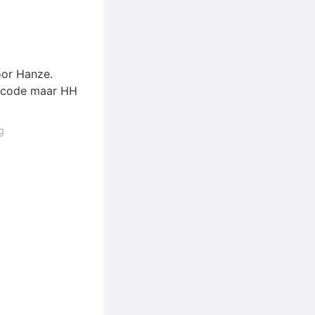
oor Hanze.
s code maar HH
g