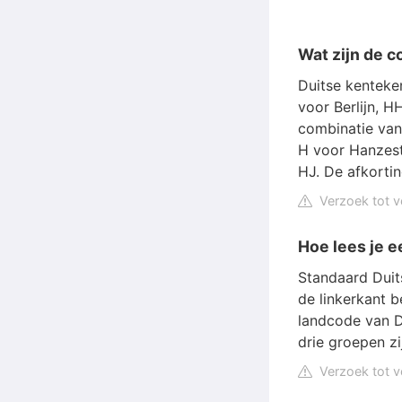
Wat zijn de 
Duitse kenteken
voor Berlijn, 
combinatie van 
H voor Hanzest
HJ. De afkortin
Verzoek tot v
Hoe lees je 
Standaard Duit
de linkerkant 
landcode van D
drie groepen zi
Verzoek tot v