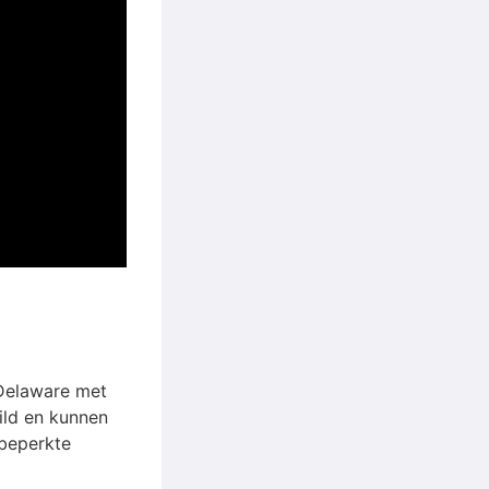
 Delaware met
wild en kunnen
 beperkte