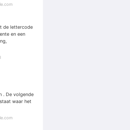
gle.com
t de lettercode
ente en een
ing,
l
n . De volgende
 staat waar het
gle.com