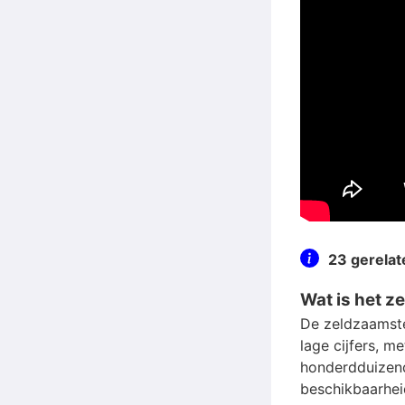
23 gerela
Wat is het 
De zeldzaamste
lage cijfers, m
honderdduizend
beschikbaarhei