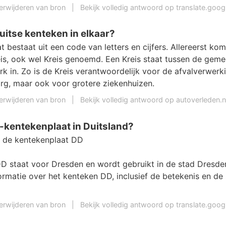
erwijderen van bron
|
Bekijk volledig antwoord op translate.goo
Duitse kenteken in elkaar?
bestaat uit een code van letters en cijfers. Allereerst kom
is, ook wel Kreis genoemd. Een Kreis staat tussen de geme
k in. Zo is de Kreis verantwoordelijk voor de afvalverwerk
, maar ook voor grotere ziekenhuizen.
erwijderen van bron
|
Bekijk volledig antwoord op autoverleden.n
-kentekenplaat in Duitsland?
r de kentekenplaat DD
D staat voor Dresden en wordt gebruikt in de stad Dresde
ormatie over het kenteken DD, inclusief de betekenis en de
erwijderen van bron
|
Bekijk volledig antwoord op translate.goo