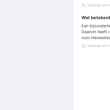
Verzoek tot v
Wat betekent
Een bijzonderh
Daarom heeft d
voor Hansestad
Verzoek tot v