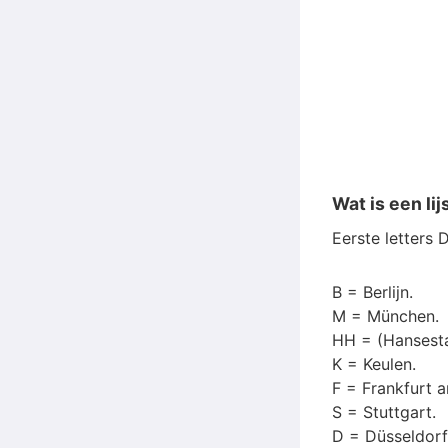
Wat is een li
Eerste letters 
B = Berlijn.
M = München.
HH = (Hansest
K = Keulen.
F = Frankfurt 
S = Stuttgart.
D = Düsseldorf