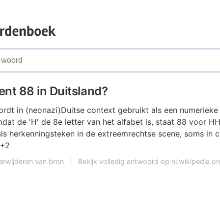
nt 88 in Duitsland?
ordt in (neonazi)Duitse context gebruikt als een numeriek
Omdat de 'H' de 8e letter van het alfabet is, staat 88 voor H
als herkenningsteken in de extreemrechtse scene, soms in 
 +2
erwijderen van bron
|
Bekijk volledig antwoord op nl.wikipedia.or