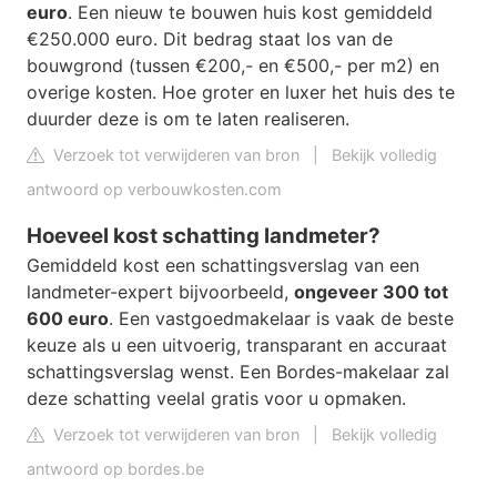
euro
. Een nieuw te bouwen huis kost gemiddeld
€250.000 euro. Dit bedrag staat los van de
bouwgrond (tussen €200,- en €500,- per m2) en
overige kosten. Hoe groter en luxer het huis des te
duurder deze is om te laten realiseren.
Verzoek tot verwijderen van bron
|
Bekijk volledig
antwoord op verbouwkosten.com
Hoeveel kost schatting landmeter?
Gemiddeld kost een schattingsverslag van een
landmeter-expert bijvoorbeeld,
ongeveer 300 tot
600 euro
. Een vastgoedmakelaar is vaak de beste
keuze als u een uitvoerig, transparant en accuraat
schattingsverslag wenst. Een Bordes-makelaar zal
deze schatting veelal gratis voor u opmaken.
Verzoek tot verwijderen van bron
|
Bekijk volledig
antwoord op bordes.be