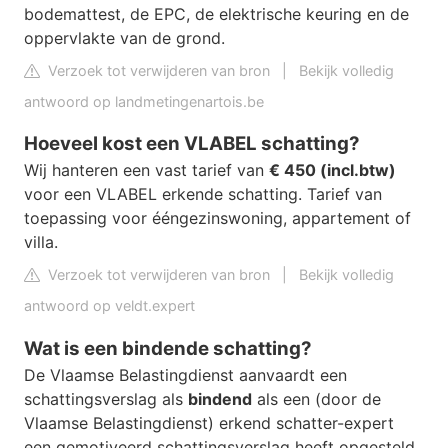
bodemattest, de EPC, de elektrische keuring en de
oppervlakte van de grond.
Verzoek tot verwijderen van bron
|
Bekijk volledig
antwoord op landmetingenartois.be
Hoeveel kost een VLABEL schatting?
Wij hanteren een vast tarief van
€ 450 (incl.
btw)
voor een VLABEL erkende schatting. Tarief van
toepassing voor ééngezinswoning, appartement of
villa.
Verzoek tot verwijderen van bron
|
Bekijk volledig
antwoord op veldt.expert
Wat is een bindende schatting?
De Vlaamse Belastingdienst aanvaardt een
schattingsverslag als
bindend
als een (door de
Vlaamse Belastingdienst) erkend schatter-expert
een gemotiveerd schattingsverslag heeft opgesteld,