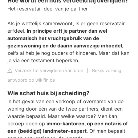
Hoe wordt een huis verdeeld bij overlijden?
Het reservatair deel van je partner
Als je wettelijk samenwoont, is er geen reservatair
erfdeel.
In principe erft je partner dan wel
automatisch het vruchtgebruik van de
gezinswoning en de daarin aanwezige inboedel
,
zelfs al heb je nog ouders of kinderen. Maar dat kan
je via een testament beperken.
Verzoek tot verwijderen van bron
|
Bekijk volledig
antwoord op wikifin.be
Wie schat huis bij scheiding?
In het geval van een verkoop of overname van de
woning door één van de twee partners, dient een
waarde bepaald. Maar welke waarde? Men kan
beroep doen op
immo-kantoren, op een notaris of
een (beëdigd) landmeter-expert
. Of men bepaalt