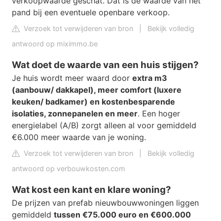
verkoopwaarde geschat. Dat is de waarde van het
pand bij een eventuele openbare verkoop.
Verzoek tot verwijderen van bron
|
Bekijk volledig
antwoord op miximmo.be
Wat doet de waarde van een huis stijgen?
Je huis wordt meer waard door
extra m3
(aanbouw/ dakkapel), meer comfort (luxere
keuken/ badkamer) en kostenbesparende
isolaties, zonnepanelen en meer
. Een hoger
energielabel (A/B) zorgt alleen al voor gemiddeld
€6.000 meer waarde van je woning.
Verzoek tot verwijderen van bron
|
Bekijk volledig
antwoord op verbouwkosten.com
Wat kost een kant en klare woning?
De prijzen van prefab nieuwbouwwoningen liggen
gemiddeld
tussen €75.000 euro en €600.000