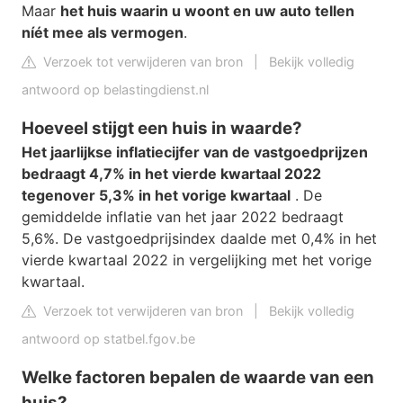
Maar
het huis waarin u woont en uw auto tellen
níét mee als vermogen
.
Verzoek tot verwijderen van bron
|
Bekijk volledig
antwoord op belastingdienst.nl
Hoeveel stijgt een huis in waarde?
Het jaarlijkse inflatiecijfer van de vastgoedprijzen
bedraagt 4,7% in het vierde kwartaal 2022
tegenover 5,3% in het vorige kwartaal
. De
gemiddelde inflatie van het jaar 2022 bedraagt
5,6%. De vastgoedprijsindex daalde met 0,4% in het
vierde kwartaal 2022 in vergelijking met het vorige
kwartaal.
Verzoek tot verwijderen van bron
|
Bekijk volledig
antwoord op statbel.fgov.be
Welke factoren bepalen de waarde van een
huis?