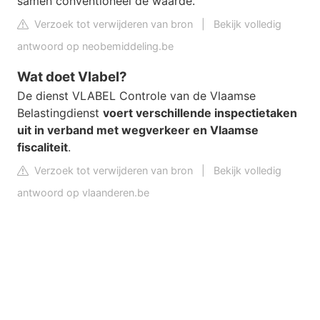
samen conventioneel de waarde.
Verzoek tot verwijderen van bron
|
Bekijk volledig
antwoord op neobemiddeling.be
Wat doet Vlabel?
De dienst VLABEL Controle van de Vlaamse
Belastingdienst
voert verschillende inspectietaken
uit in verband met wegverkeer en Vlaamse
fiscaliteit
.
Verzoek tot verwijderen van bron
|
Bekijk volledig
antwoord op vlaanderen.be