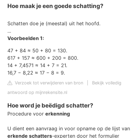
Hoe maak je een goede schatting?
Schatten doe je (meestal) uit het hoofd.
...
Voorbeelden 1:
47 + 84 ≈ 50 + 80 = 130.
617 + 157 ≈ 600 + 200 = 800.
14 + 7,4571 ≈ 14 + 7 = 21.
16,7 − 8,22 ≈ 17 − 8 = 9.
Verzoek tot verwijderen van bron
|
Bekijk volledig
antwoord op mijnrekensite.nl
Hoe word je beëdigd schatter?
Procedure voor
erkenning
U dient een aanvraag in voor opname op de lijst van
erkende schatters
-experten door het formulier