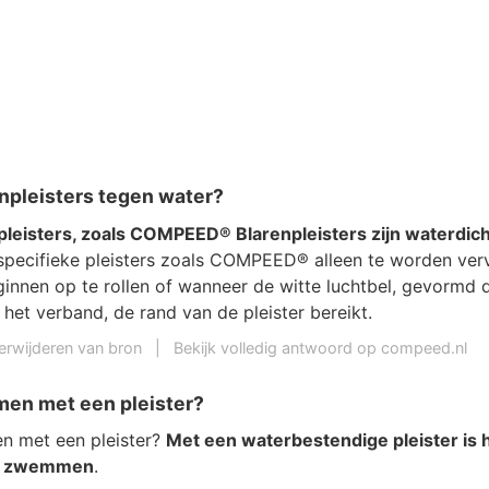
npleisters tegen water?
pleisters, zoals COMPEED® Blarenpleisters zijn waterdich
specifieke pleisters zoals COMPEED® alleen te worden ve
innen op te rollen of wanneer de witte luchtbel, gevormd 
 het verband, de rand van de pleister bereikt.
erwijderen van bron
|
Bekijk volledig antwoord op compeed.nl
en met een pleister?
n met een pleister?
Met een waterbestendige pleister is 
te zwemmen
.