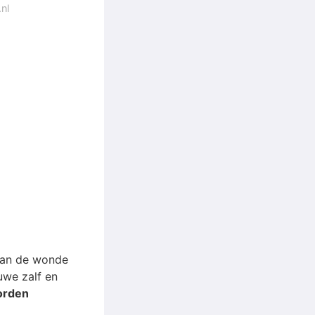
nl
aan de wonde
uwe zalf en
orden