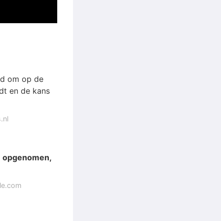
oed om op de
dt en de kans
.nl
en opgenomen,
gle.com