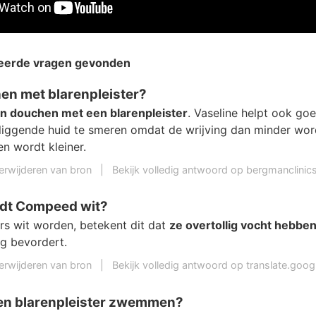
teerde vragen gevonden
en met blarenpleister?
n douchen met een blarenpleister
. Vaseline helpt ook g
liggende huid te smeren omdat de wrijving dan minder wor
n wordt kleiner.
erwijderen van bron
|
Bekijk volledig antwoord op bergmanclinics
dt Compeed wit?
ers wit worden, betekent dit dat
ze overtollig vocht hebb
g bevordert.
erwijderen van bron
|
Bekijk volledig antwoord op translate.goo
een blarenpleister zwemmen?