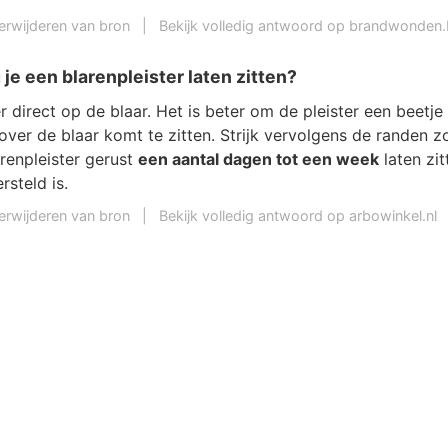
erwijderen van bron
|
Bekijk volledig antwoord op brandwonden
je een blarenpleister laten zitten?
er direct op de blaar. Het is beter om de pleister een beetje
 over de blaar komt te zitten. Strijk vervolgens de randen z
renpleister gerust
een aantal dagen tot een week
laten zit
rsteld is.
erwijderen van bron
|
Bekijk volledig antwoord op arbowinkel.nl