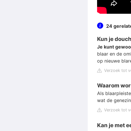
24 gerela
Kun je douch
Je kunt gewoo
blaar en de om
op nieuwe blare
Verzoek tot v
Waarom wor
Als blaarpleist
wat de genezin
Verzoek tot v
Kan je met 