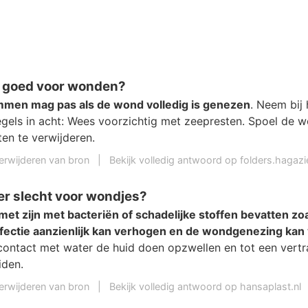
 goed voor wonden?
men mag pas als de wond volledig is genezen
. Neem bij
egels in acht: Wees voorzichtig met zeepresten. Spoel de w
en te verwijderen.
erwijderen van bron
|
Bekijk volledig antwoord op folders.hagazi
er slecht voor wondjes?
et zijn met bacteriën of schadelijke stoffen bevatten zoa
infectie aanzienlijk kan verhogen en de wondgenezing kan
contact met water de huid doen opzwellen en tot een vertr
iden.
erwijderen van bron
|
Bekijk volledig antwoord op hansaplast.nl