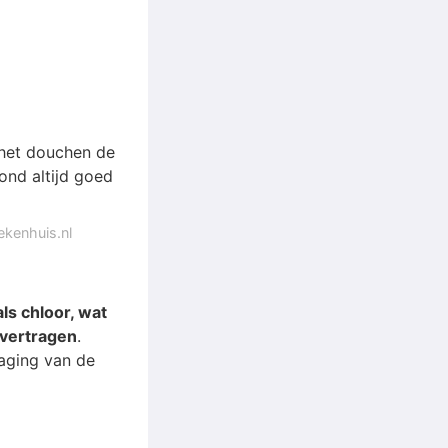
 het douchen de
ond altijd goed
ekenhuis.nl
ls chloor, wat
 vertragen
.
aging van de