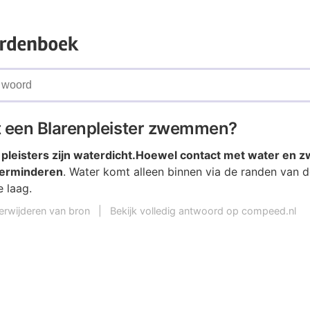
t een Blarenpleister zwemmen?
leisters zijn waterdicht.
Hoewel contact met water en
verminderen
. Water komt alleen binnen via de randen van de
e laag.
erwijderen van bron
|
Bekijk volledig antwoord op compeed.nl