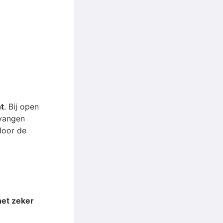
t
. Bij open
rvangen
door de
het zeker