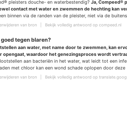
d® pleisters douche- en waterbestendig?
Ja, Compeed® pl
ewel contact met water en zwemmen de hechting kan v
en binnen via de randen van de pleister, niet via de buitens
erwijderen van bron
|
Bekijk volledig antwoord op compeed.nl
goed tegen blaren?
tstellen aan water, met name door te zwemmen, kan ervo
 opengaat, waardoor het genezingsproces wordt vertra
otstellen aan bacteriën in het water, wat leidt tot een infec
den met chloor kan een wond schade oplopen door deze c
erwijderen van bron
|
Bekijk volledig antwoord op translate.goo