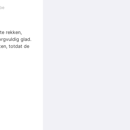
.be
 te rekken,
orgvuldig glad.
ten, totdat de