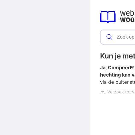
Kun je me
Ja, Compeed® p
hechting kan 
via de buitenst
Verzoek tot v