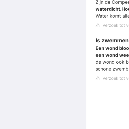
Zijn de Compee
waterdicht.
Ho
Water komt alle
Verzoek tot v
Is zwemmen 
Een wond bloo
een wond weer
de wond ook blo
schone zwemba
Verzoek tot v