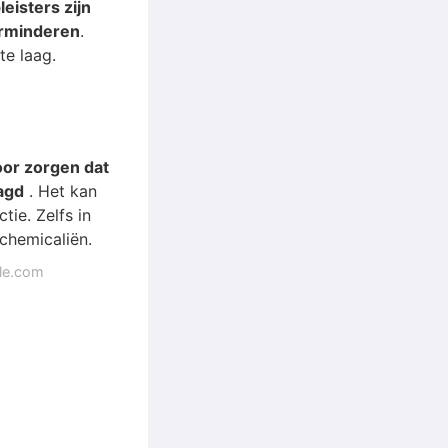
eisters zijn
erminderen
.
te laag.
or zorgen dat
agd
. Het kan
tie. Zelfs in
hemicaliën.
gle.com