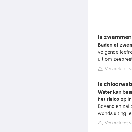
Is zwemmen
Baden of zwem
volgende leefr
uit om zeeprest
Verzoek tot v
Is chloorwat
Water kan besm
het risico op 
Bovendien zal 
wondsluiting le
Verzoek tot v