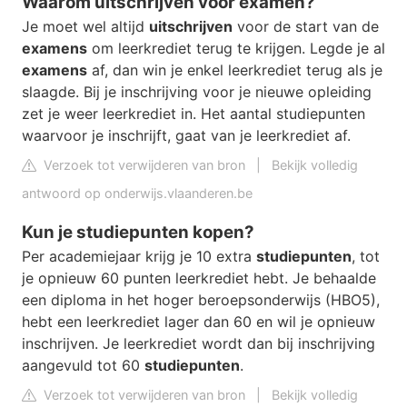
Waarom uitschrijven voor examen?
Je moet wel altijd
uitschrijven
voor de start van de
examens
om leerkrediet terug te krijgen. Legde je al
examens
af, dan win je enkel leerkrediet terug als je
slaagde. Bij je inschrijving voor je nieuwe opleiding
zet je weer leerkrediet in. Het aantal studiepunten
waarvoor je inschrijft, gaat van je leerkrediet af.
Verzoek tot verwijderen van bron
|
Bekijk volledig
antwoord op onderwijs.vlaanderen.be
Kun je studiepunten kopen?
Per academiejaar krijg je 10 extra
studiepunten
, tot
je opnieuw 60 punten leerkrediet hebt. Je behaalde
een diploma in het hoger beroepsonderwijs (HBO5),
hebt een leerkrediet lager dan 60 en wil je opnieuw
inschrijven. Je leerkrediet wordt dan bij inschrijving
aangevuld tot 60
studiepunten
.
Verzoek tot verwijderen van bron
|
Bekijk volledig