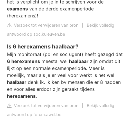
het is verplicht om je in te schrijven voor de
examens
van de derde examenperiode
(herexamens)!
Verzoek tot verwijderen van bron
|
Bekijk volledig
antwoord op soc.kuleuven.be
Is 6 herexamens haalbaar?
Mijn monitoraat (pol en soc ugent) heeft gezegd dat
6 herexamens
meestal wel
haalbaar
zijn omdat dit
lijkt op een normale examenperiode. Meer is
moeilijk, maar als je er veel voor werkt is het wel
haalbaar
denk ik. Ik ken bv mensen die er 8 hadden
en voor alles erdoor zijn geraakt tijdens
herexamens
.
Verzoek tot verwijderen van bron
|
Bekijk volledig
antwoord op forum.awel.be