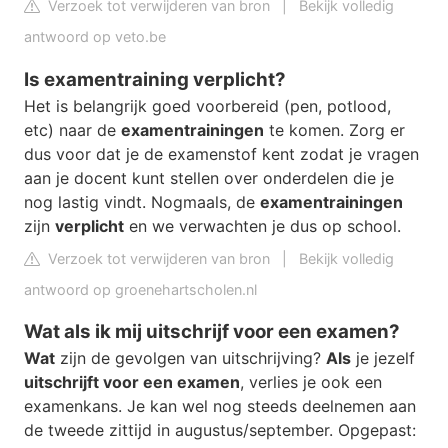
Verzoek tot verwijderen van bron
|
Bekijk volledig
antwoord op veto.be
Is examentraining verplicht?
Het is belangrijk goed voorbereid (pen, potlood,
etc) naar de
examentrainingen
te komen. Zorg er
dus voor dat je de examenstof kent zodat je vragen
aan je docent kunt stellen over onderdelen die je
nog lastig vindt. Nogmaals, de
examentrainingen
zijn
verplicht
en we verwachten je dus op school.
Verzoek tot verwijderen van bron
|
Bekijk volledig
antwoord op groenehartscholen.nl
Wat als ik mij uitschrijf voor een examen?
Wat
zijn de gevolgen van uitschrijving?
Als
je jezelf
uitschrijft voor een examen
, verlies je ook een
examenkans. Je kan wel nog steeds deelnemen aan
de tweede zittijd in augustus/september. Opgepast: