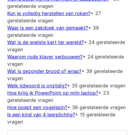
gerelateerde vragen
Kun je volledig herstellen van roken?
+ 27
gerelateerde vragen
Waar is een zakdoek van gemaakt?
+ 39
gerelateerde vragen
Wat is de snelste kart ter wereld?
+ 24 gerelateerde
vragen
Waarom rode klaver verbouwen?
+ 24 gerelateerde
vragen
Wat is gezonder brood of wrap?
+ 39 gerelateerde
vragen
Welk lidwoord is onzijdig?
+ 35 gerelateerde vragen
Hoe krijg ik PowerPoint op mijn laptop?
+ 23
gerelateerde vragen
Hoe poept een vogelspin?
+ 36 gerelateerde vragen
Is een kind van 4 leerplichtig?
+ 15 gerelateerde
vragen