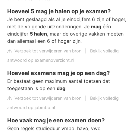
Hoeveel 5 mag je halen op je examen?
Je bent geslaagd als al je eindcijfers 6 zijn of hoger,
met de volgende uitzonderingen: Je
mag
één
eindcijfer
5 halen
, maar de overige vakken moeten
dan allemaal een 6 of hoger zijn.
Verzoek tot verwijderen van bron
|
Bekijk volledig
antwoord op examenoverzicht.nl
Hoeveel examens mag je op een dag?
Er bestaat geen maximum aantal toetsen dat
toegestaan is op een
dag
.
Verzoek tot verwijderen van bron
|
Bekijk volledig
antwoord op jobmbo.nl
Hoe vaak mag je een examen doen?
Geen regels studieduur vmbo, havo, vwo