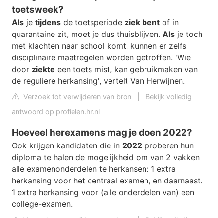
toetsweek?
Als
je
tijdens
de toetsperiode
ziek bent
of in
quarantaine zit, moet je dus thuisblijven.
Als
je toch
met klachten naar school komt, kunnen er zelfs
disciplinaire maatregelen worden getroffen. 'Wie
door
ziekte
een toets mist, kan gebruikmaken van
de reguliere herkansing', vertelt Van Herwijnen.
Verzoek tot verwijderen van bron
|
Bekijk volledig
antwoord op profielen.hr.nl
Hoeveel herexamens mag je doen 2022?
Ook krijgen kandidaten die in
2022
proberen hun
diploma te halen de mogelijkheid om van 2 vakken
alle examenonderdelen te herkansen: 1 extra
herkansing voor het centraal examen, en daarnaast.
1 extra herkansing voor (alle onderdelen van) een
college-examen.