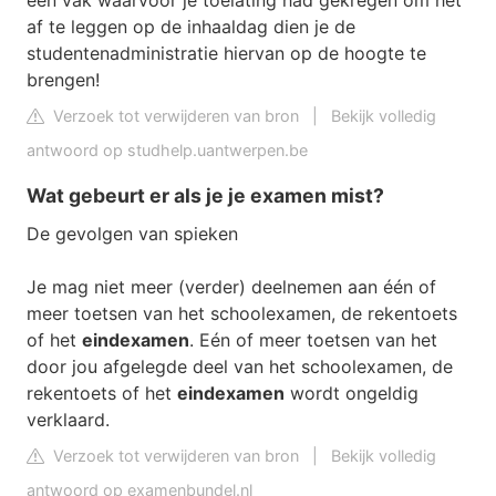
een vak waarvoor je toelating had gekregen om het
af te leggen op de inhaaldag dien je de
studentenadministratie hiervan op de hoogte te
brengen!
Verzoek tot verwijderen van bron
|
Bekijk volledig
antwoord op studhelp.uantwerpen.be
Wat gebeurt er als je je examen mist?
De gevolgen van spieken
Je mag niet meer (verder) deelnemen aan één of
meer toetsen van het schoolexamen, de rekentoets
of het
eindexamen
. Eén of meer toetsen van het
door jou afgelegde deel van het schoolexamen, de
rekentoets of het
eindexamen
wordt ongeldig
verklaard.
Verzoek tot verwijderen van bron
|
Bekijk volledig
antwoord op examenbundel.nl