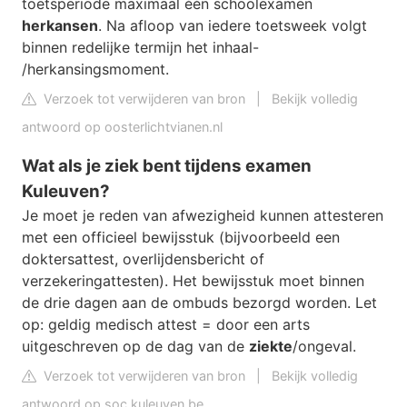
toetsperiode maximaal één schoolexamen
herkansen
. Na afloop van iedere toetsweek volgt
binnen redelijke termijn het inhaal-
/herkansingsmoment.
Verzoek tot verwijderen van bron
|
Bekijk volledig
antwoord op oosterlichtvianen.nl
Wat als je ziek bent tijdens examen
Kuleuven?
Je moet je reden van afwezigheid kunnen attesteren
met een officieel bewijsstuk (bijvoorbeeld een
doktersattest, overlijdensbericht of
verzekeringattesten). Het bewijsstuk moet binnen
de drie dagen aan de ombuds bezorgd worden. Let
op: geldig medisch attest = door een arts
uitgeschreven op de dag van de
ziekte
/ongeval.
Verzoek tot verwijderen van bron
|
Bekijk volledig
antwoord op soc.kuleuven.be