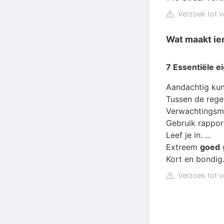
Verzoek tot v
Wat maakt ie
7 Essentiële 
Aandachtig kunn
Tussen de regel
Verwachtingsm
Gebruik rapport
Leef je in. ...
Extreem
goed
g
Kort en bondig
Verzoek tot v