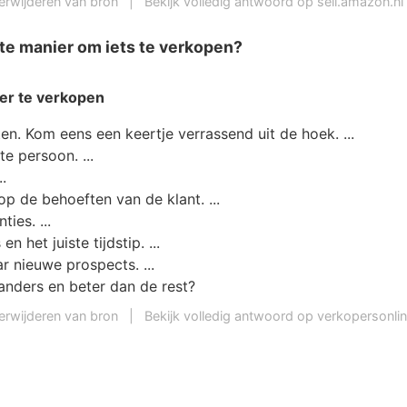
erwijderen van bron
|
Bekijk volledig antwoord op sell.amazon.nl
te manier om iets te verkopen?
er
te verkopen
en. Kom eens een keertje verrassend uit de hoek. ...
te persoon. ...
..
p de behoeften van de klant. ...
ies. ...
en het juiste tijdstip. ...
ar nieuwe prospects. ...
 anders en beter dan de rest?
erwijderen van bron
|
Bekijk volledig antwoord op verkopersonlin