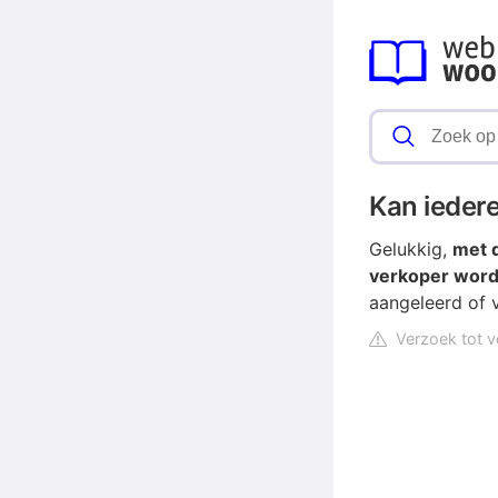
Kan ieder
Gelukkig,
met 
verkoper wor
aangeleerd of 
Verzoek tot v