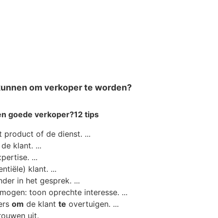
kunnen om verkoper te worden?
en goede
verkoper
?
12 tips
 product of de dienst. ...
de klant. ...
ertise. ...
tiële) klant. ...
der in het gesprek. ...
mogen: toon oprechte interesse. ...
fers
om
de klant
te
overtuigen. ...
rouwen uit.