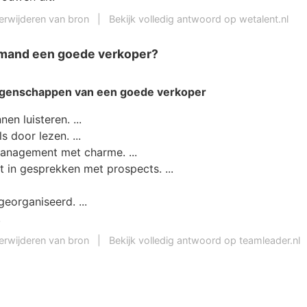
erwijderen van bron
|
Bekijk volledig antwoord op wetalent.nl
mand een goede verkoper?
eigenschappen van een
goede verkoper
en luisteren. ...
s door lezen. ...
anagement met charme. ...
 in gesprekken met prospects. ...
eorganiseerd. ...
.
erwijderen van bron
|
Bekijk volledig antwoord op teamleader.nl