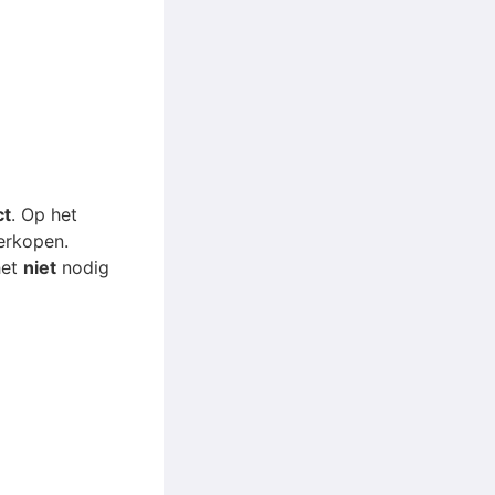
ct
. Op het
erkopen.
het
niet
nodig