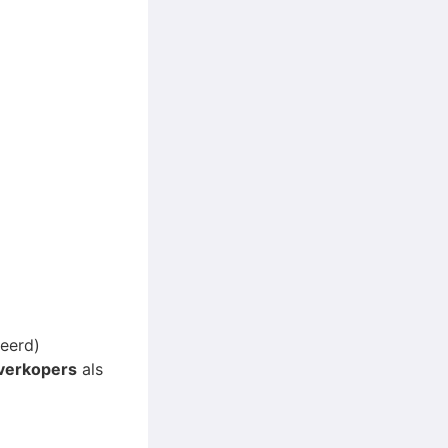
teerd)
verkopers
als