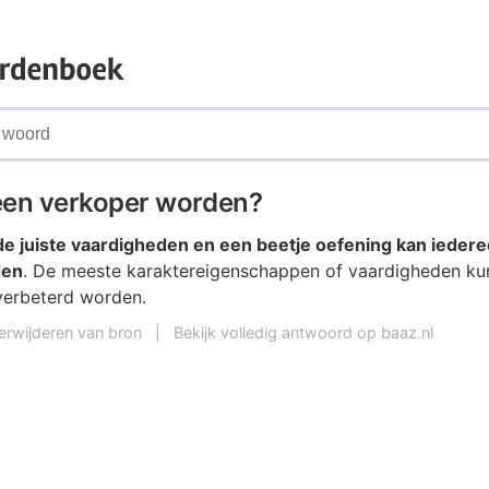
een verkoper worden?
de juiste vaardigheden en een beetje oefening kan ieder
den
. De meeste karaktereigenschappen of vaardigheden k
verbeterd worden.
erwijderen van bron
|
Bekijk volledig antwoord op baaz.nl