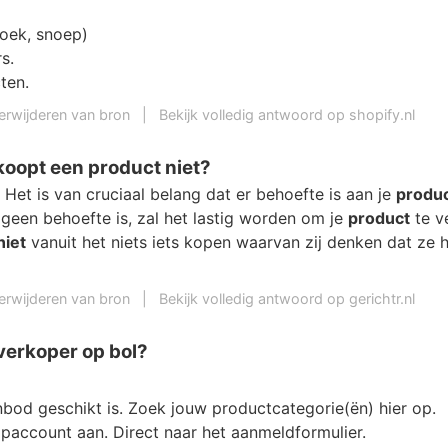
oek, snoep)
s.
ten.
erwijderen van bron
|
Bekijk volledig antwoord op shopify.nl
oopt een product niet?
Het is van cruciaal belang dat er behoefte is aan je
produ
geen behoefte is, zal het lastig worden om je
product
te v
niet
vanuit het niets iets kopen waarvan zij denken dat ze 
erwijderen van bron
|
Bekijk volledig antwoord op gerichtr.nl
verkoper op bol?
nbod geschikt is. Zoek jouw productcategorie(ën) hier op.
paccount aan. Direct naar het aanmeldformulier.