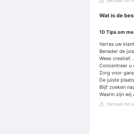
Verzoek tot v
Wat is de bes
10 Tips
om
me
Verras uw klant
Benader de juis
Wees creatief. .
Concentreer u o
Zorg voor garant
De juiste plaats 
Blijf zoeken na
Waarin zijn wij
Verzoek tot v