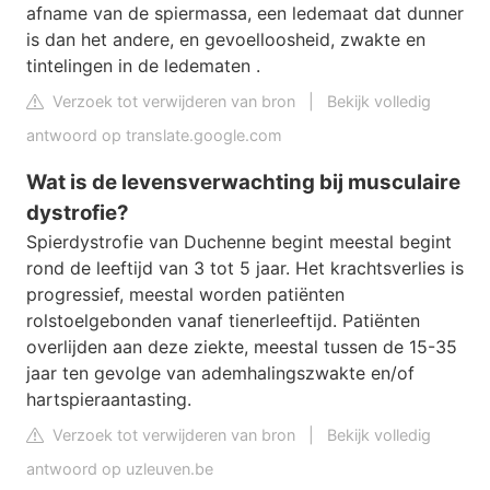
afname van de spiermassa, een ledemaat dat dunner
is dan het andere, en gevoelloosheid, zwakte en
tintelingen in de ledematen .
Verzoek tot verwijderen van bron
|
Bekijk volledig
antwoord op translate.google.com
Wat is de levensverwachting bij musculaire
dystrofie?
Spierdystrofie van Duchenne begint meestal begint
rond de leeftijd van 3 tot 5 jaar. Het krachtsverlies is
progressief, meestal worden patiënten
rolstoelgebonden vanaf tienerleeftijd. Patiënten
overlijden aan deze ziekte, meestal tussen de 15-35
jaar ten gevolge van ademhalingszwakte en/of
hartspieraantasting.
Verzoek tot verwijderen van bron
|
Bekijk volledig
antwoord op uzleuven.be