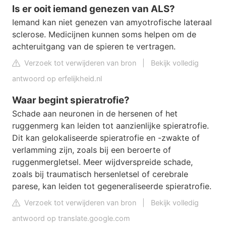
Is er ooit iemand genezen van ALS?
Iemand kan niet genezen van amyotrofische lateraal
sclerose. Medicijnen kunnen soms helpen om de
achteruitgang van de spieren te vertragen.
Verzoek tot verwijderen van bron
|
Bekijk volledig
antwoord op erfelijkheid.nl
Waar begint spieratrofie?
Schade aan neuronen in de hersenen of het
ruggenmerg kan leiden tot aanzienlijke spieratrofie.
Dit kan gelokaliseerde spieratrofie en -zwakte of
verlamming zijn, zoals bij een beroerte of
ruggenmergletsel. Meer wijdverspreide schade,
zoals bij traumatisch hersenletsel of cerebrale
parese, kan leiden tot gegeneraliseerde spieratrofie.
Verzoek tot verwijderen van bron
|
Bekijk volledig
antwoord op translate.google.com