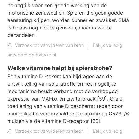
belangrijk voor een goede werking van de
motorische zenuwcellen. Spieren die geen goede
aansturing krijgen, worden dunner en zwakker. SMA
is helaas nog niet te genezen, maar is wel te
behandelen.
Verzoek tot verwijderen van bron
|
Bekijk volledig
antwoord op hetwkz.nl
Welke vitamine helpt bij spieratrofie?
Een vitamine D -tekort kan bijdragen aan de
ontwikkeling van spieratrofie en het mogelijke
mechanisme houdt verband met de verhoogde
expressie van MAFbx en eiwitafbraak [59]. Orale
toediening van vitamine D beschermt tegen door
immobilisatie veroorzaakte spieratrofie bij C57BL/6-
muizen via de vitamine D-receptor [60].
Verzoek tot verwijderen van bron
|
Bekijk volledig