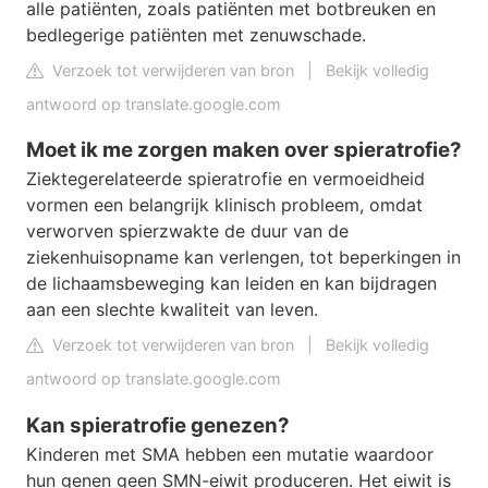
alle patiënten, zoals patiënten met botbreuken en
bedlegerige patiënten met zenuwschade.
Verzoek tot verwijderen van bron
|
Bekijk volledig
antwoord op translate.google.com
Moet ik me zorgen maken over spieratrofie?
Ziektegerelateerde spieratrofie en vermoeidheid
vormen een belangrijk klinisch probleem, omdat
verworven spierzwakte de duur van de
ziekenhuisopname kan verlengen, tot beperkingen in
de lichaamsbeweging kan leiden en kan bijdragen
aan een slechte kwaliteit van leven.
Verzoek tot verwijderen van bron
|
Bekijk volledig
antwoord op translate.google.com
Kan spieratrofie genezen?
Kinderen met SMA hebben een mutatie waardoor
hun genen geen SMN-eiwit produceren. Het eiwit is