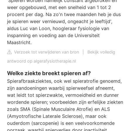
'Spieren worden namelijk constant afgebroken en
weer opgebouwd, met een snelheid van 1 tot 2
procent per dag. Na zo'n twee maanden heb je dus
je spieren weer vernieuwd, ongeacht je leeftijd',
aldus Luc van Loon, hoogleraar fysiologie van
inspanning en voeding aan de Universiteit
Maastricht.
Verzoek tot verwijderen van bron
|
Bekijk volledig
antwoord op algerafysiotherapie.nl
Welke ziekte breekt spieren af?
Spierafbraakziektes, ook wel spieratrofie genoemd,
zijn aandoeningen waarbij spierweefsel afneemt,
wat leidt tot spierzwakte, vermoeidheid en dunner
wordende spieren; voorbeelden zijn erfelijke ziekten
zoals SMA (Spinale Musculaire Atrofie) en ALS
(Amyotrofische Laterale Sclerose), maar ook
ouderdom (sarcopenie) is een veelvoorkomende
oorzaak, waarbij spierverlies door inactiviteit,