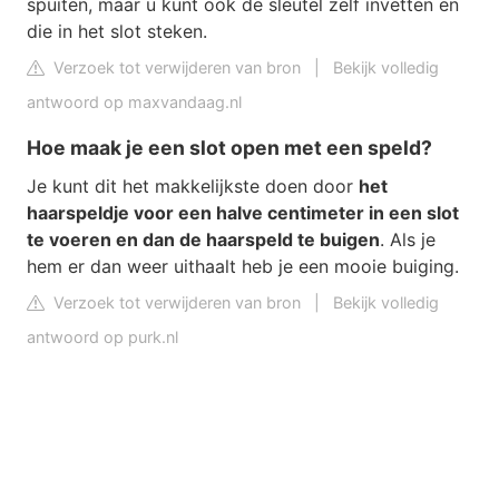
spuiten, maar u kunt ook de sleutel zelf invetten en
die in het slot steken.
Verzoek tot verwijderen van bron
|
Bekijk volledig
antwoord op maxvandaag.nl
Hoe maak je een slot open met een speld?
Je kunt dit het makkelijkste doen door
het
haarspeldje voor een halve centimeter in een slot
te voeren en dan de haarspeld te buigen
. Als je
hem er dan weer uithaalt heb je een mooie buiging.
Verzoek tot verwijderen van bron
|
Bekijk volledig
antwoord op purk.nl