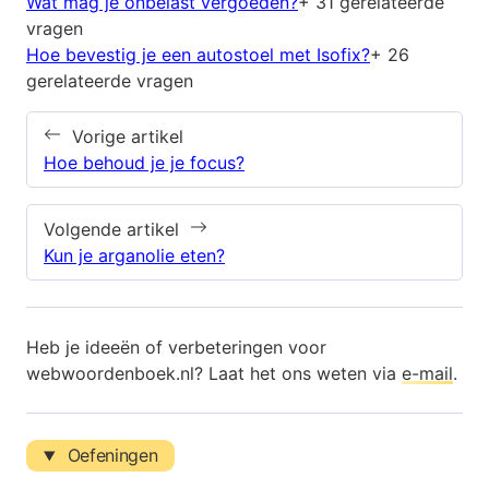
Wat mag je onbelast vergoeden?
+ 31 gerelateerde
vragen
Hoe bevestig je een autostoel met Isofix?
+ 26
gerelateerde vragen
Vorige artikel
Hoe behoud je je focus?
Volgende artikel
Kun je arganolie eten?
Heb je ideeën of verbeteringen voor
webwoordenboek.nl? Laat het ons weten via
e-mail
.
Oefeningen