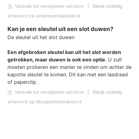
Verzoek tot verwijderen van bron
|
Bekijk volledig
antwoord op slotenspeciaalzaak.nl
Kan je een sleutel uit een slot duwen?
De sleutel uit het slot duwen
Een afgebroken sleutel kan uit het slot worden
getrokken, maar duwen is ook een optie
. U zult
moeten proberen een manier te vinden om achter de
kapotte sleutel te komen. Dit kan met een lasdraad
of paperclip.
Verzoek tot verwijderen van bron
|
Bekijk volledig
antwoord op tilburgslotenmakers.nl