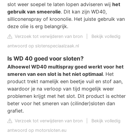
slot weer soepel te laten lopen adviseren wij
het
gebruik van smeerolie
. Dit kan zijn WD40,
silliconenspray of kroonolie. Het juiste gebruik van
deze olie is erg belangrijk.
Verzoek tot verwijderen van bron
|
Bekijk volledig
antwoord op slotenspeciaalzaak.nl
Is WD 40 goed voor sloten?
Alhoewel WD40 multispray goed werkt voor het
smeren van een slot is het niet optimaal
. Het
product trekt namelijk een beetje vuil en stof aan,
waardoor je na verloop van tijd mogelijk weer
problemen krijgt met het slot. Dit product is echter
beter voor het smeren van (cilinder)sloten dan
grafiet.
Verzoek tot verwijderen van bron
|
Bekijk volledig
antwoord op motorsloten.eu