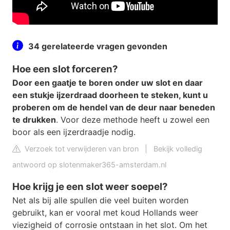
34 gerelateerde vragen gevonden
Hoe een slot forceren?
Door een gaatje te boren onder uw slot en daar
een stukje ijzerdraad doorheen te steken, kunt u
proberen om de hendel van de deur naar beneden
te drukken
. Voor deze methode heeft u zowel een
boor als een ijzerdraadje nodig.
Verzoek tot verwijderen van bron
|
Bekijk volledig
antwoord op slotenmaker365-amsterdam.nl
Hoe krijg je een slot weer soepel?
Net als bij alle spullen die veel buiten worden
gebruikt, kan er vooral met koud Hollands weer
viezigheid of corrosie ontstaan in het slot. Om het