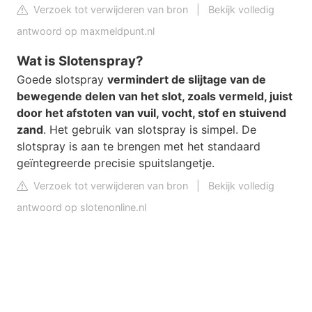
Verzoek tot verwijderen van bron
|
Bekijk volledig
antwoord op maxmeldpunt.nl
Wat is Slotenspray?
Goede slotspray
vermindert de slijtage van de
bewegende delen van het slot, zoals vermeld, juist
door het afstoten van vuil, vocht, stof en stuivend
zand
. Het gebruik van slotspray is simpel. De
slotspray is aan te brengen met het standaard
geïntegreerde precisie spuitslangetje.
Verzoek tot verwijderen van bron
|
Bekijk volledig
antwoord op slotenonline.nl