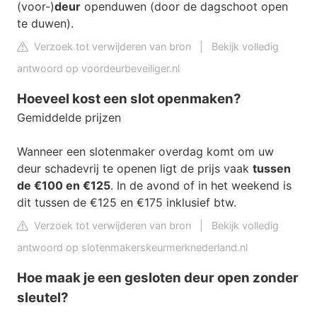
(voor-)
deur
openduwen (door de dagschoot open
te duwen).
Verzoek tot verwijderen van bron
|
Bekijk volledig
antwoord op voordeurbeveiliger.nl
Hoeveel kost een slot openmaken?
Gemiddelde prijzen
Wanneer een slotenmaker overdag komt om uw
deur schadevrij te openen ligt de prijs vaak
tussen
de €100 en €125
. In de avond of in het weekend is
dit tussen de €125 en €175 inklusief btw.
Verzoek tot verwijderen van bron
|
Bekijk volledig
antwoord op slotenmakerskeurmerknederland.nl
Hoe maak je een gesloten deur open zonder
sleutel?