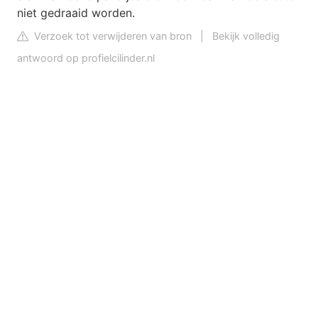
niet gedraaid worden.
Verzoek tot verwijderen van bron
|
Bekijk volledig
antwoord op profielcilinder.nl