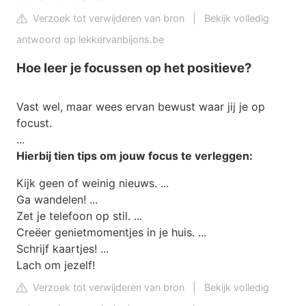
Verzoek tot verwijderen van bron
|
Bekijk volledig
antwoord op lekkervanbijons.be
Hoe leer je focussen op het positieve?
Vast wel, maar wees ervan bewust waar jij je op
focust.
...
Hierbij tien tips om jouw
focus
te verleggen:
Kijk geen of weinig nieuws. ...
Ga wandelen! ...
Zet je telefoon op stil. ...
Creëer genietmomentjes in je huis. ...
Schrijf kaartjes! ...
Lach om jezelf!
Verzoek tot verwijderen van bron
|
Bekijk volledig