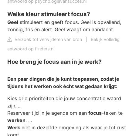
antwoord op psychologievansucces.nl
Welke kleur stimuleert focus?
Geel
stimuleert en geeft focus. Geel is opvallend,
zonnig, fris en alert. Geel vraagt om aandacht.
Verzoek tot verwijderen van bron
|
Bekijk volledig
antwoord op flinders.nl
Hoe breng je focus aan in je werk?
Een paar dingen die je kunt toepassen, zodat je
tijdens het
werken
ook écht wat gedaan krijgt:
Kies drie prioriteiten die jouw concentratie waard
zijn. ...
Reserveer tijd in je agenda om aan
focus
-taken te
werken
. ...
Werk
niet in dezelfde omgeving als waar je tot rust
komt. ...