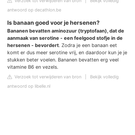
Verzoek tot verwijderen van bron
|
Bekijk volledig
antwoord op decathlon.be
Is banaan goed voor je hersenen?
Bananen bevatten aminozuur (tryptofaan), dat de
aanmaak van serotine - een feelgood stofje in de
hersenen - bevordert
. Zodra je een banaan eet
komt er dus meer serotine vrij, en daardoor kun je je
stukken beter voelen. Bananen bevatten erg veel
vitamine B6 en vezels.
Verzoek tot verwijderen van bron
|
Bekijk volledig
antwoord op libelle.nl