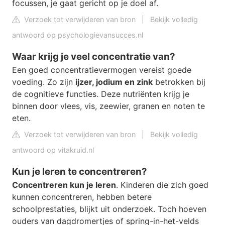
focussen, je gaat gericht op je doel af.
Verzoek tot verwijderen van bron
|
Bekijk volledig
antwoord op psychologievansucces.nl
Waar krijg je veel concentratie van?
Een goed concentratievermogen vereist goede
voeding. Zo zijn
ijzer, jodium en zink
betrokken bij
de cognitieve functies. Deze nutriënten krijg je
binnen door vlees, vis, zeewier, granen en noten te
eten.
Verzoek tot verwijderen van bron
|
Bekijk volledig
antwoord op vitakruid.nl
Kun je leren te concentreren?
Concentreren kun je leren
. Kinderen die zich goed
kunnen concentreren, hebben betere
schoolprestaties, blijkt uit onderzoek. Toch hoeven
ouders van dagdromertjes of spring-in-het-velds