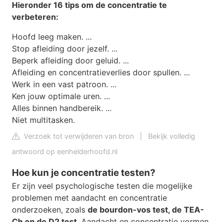
Hieronder 16 tips om de
concentratie
te
verbeteren:
Hoofd leeg maken. ...
Stop afleiding door jezelf. ...
Beperk afleiding door geluid. ...
Afleiding en concentratieverlies door spullen. ...
Werk in een vast patroon. ...
Ken jouw optimale uren. ...
Alles binnen handbereik. ...
Niet multitasken.
Verzoek tot verwijderen van bron
|
Bekijk volledig
antwoord op eenhelderhoofd.nl
Hoe kun je concentratie testen?
Er zijn veel psychologische testen die mogelijke
problemen met aandacht en concentratie
onderzoeken, zoals
de bourdon-vos test, de TEA-
Ch en de D2 test
. Aandacht en concentratie vormen