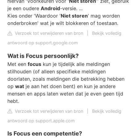
hiervan 'Voorkeuren voor '
Niet storen
'' ziet, gebruik
je een oudere
Android
-versie. ...
Kies onder 'Waardoor '
Niet storen
' mag worden
onderbroken' wat je wilt blokkeren of toestaan.
Verzoek tot verwijderen van bron
|
Bekijk volledig
antwoord op support.google.com
Wat is Focus persoonlijk?
Met een
focus
kun je tijdelijk alle meldingen
stilhouden (of alleen specifieke meldingen
doorlaten, zoals meldingen die betrekking hebben
op
wat
je aan het doen bent) en kun je andere
mensen en apps laten weten dat je even geen tijd
hebt.
Verzoek tot verwijderen van bron
|
Bekijk volledig
antwoord op support.apple.com
Is Focus een competentie?