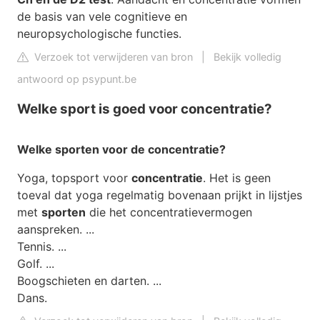
de basis van vele cognitieve en
neuropsychologische functies.
Verzoek tot verwijderen van bron
|
Bekijk volledig
antwoord op psypunt.be
Welke sport is goed voor concentratie?
Welke sporten
voor de
concentratie
?
Yoga, topsport voor
concentratie
. Het is geen
toeval dat yoga regelmatig bovenaan prijkt in lijstjes
met
sporten
die het concentratievermogen
aanspreken. ...
Tennis. ...
Golf. ...
Boogschieten en darten. ...
Dans.