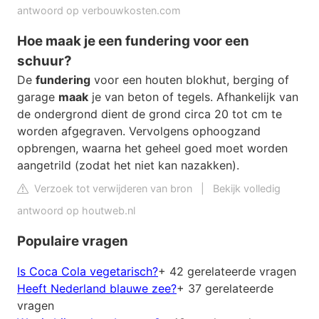
antwoord op verbouwkosten.com
Hoe maak je een fundering voor een
schuur?
De
fundering
voor een houten blokhut, berging of
garage
maak
je van beton of tegels. Afhankelijk van
de ondergrond dient de grond circa 20 tot cm te
worden afgegraven. Vervolgens ophoogzand
opbrengen, waarna het geheel goed moet worden
aangetrild (zodat het niet kan nazakken).
Verzoek tot verwijderen van bron
|
Bekijk volledig
antwoord op houtweb.nl
Populaire vragen
Is Coca Cola vegetarisch?
+ 42 gerelateerde vragen
Heeft Nederland blauwe zee?
+ 37 gerelateerde
vragen