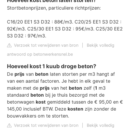
Hoeveel kost beton laten storten?
Stortbetonprijzen, particuliere richtprijzen:
C16/20 EE1 S3 D32 : 88€/m3. C20/25 EE1 S3 D32 :
92€/m3. C25/30 EE1 S3 D32 : 95€/m3. C25/30 EE2
S3 D32 : 97€/m3.
Verzoek tot verwijderen van bron
|
Bekijk volledig
antwoord op betonwerkensnel.be
Hoeveel kost 1 kuub droge beton?
De
prijs
van
beton
laten storten per m3 hangt af
van een aantal factoren. Je hebt in elk geval te
maken met de
prijs
van het
beton
zelf (
1
m3
standaard
beton
bij je thuis bezorgd met de
betonwagen
kost
gemiddeld tussen de € 95,00 en €
145,00 inclusief BTW. Deze
kosten
zijn zonder de
bouwvakkers om te storten.
Verzoek tot verwijderen van bron
|
Bekijk volledig