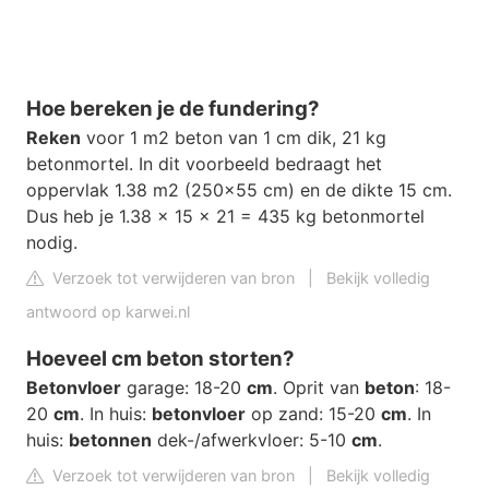
Hoe bereken je de fundering?
Reken
voor 1 m2 beton van 1 cm dik, 21 kg
betonmortel. In dit voorbeeld bedraagt het
oppervlak 1.38 m2 (250x55 cm) en de dikte 15 cm.
Dus heb je 1.38 x 15 x 21 = 435 kg betonmortel
nodig.
Verzoek tot verwijderen van bron
|
Bekijk volledig
antwoord op karwei.nl
Hoeveel cm beton storten?
Betonvloer
garage: 18-20
cm
. Oprit van
beton
: 18-
20
cm
. In huis:
betonvloer
op zand: 15-20
cm
. In
huis:
betonnen
dek-/afwerkvloer: 5-10
cm
.
Verzoek tot verwijderen van bron
|
Bekijk volledig