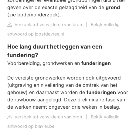
geven over de exacte gelaagdheid van de
grond
(zie bodemonderzoek).
Verzoek tot verwijderen van bron
|
Bekijk volledig
antwoord op joostdevree.nl
Hoe lang duurt het leggen van een
fundering?
Voorbereiding, grondwerken en
funderingen
De vereiste grondwerken worden ook uitgevoerd
(uitgraving en nivellering van de omtrek van het
gebouw) en daarnaast worden de
funderingen
voor
de ruwbouw aangelegd. Deze preliminaire fase van
de werken neemt ongeveer drie weken in beslag.
Verzoek tot verwijderen van bron
|
Bekijk volledig
antwoord op blavier.be