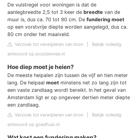
De vuistregel voor woningen is dat de
aanlegbreedte 2,5 tot 3 keer de
breedte
van de
muur is, dus ca. 70 tot 90 cm. De
fundering moet
op een vorstvrije diepte worden aangelegd, dus ca.
80 cm onder het maaiveld.
Verzoek tot verwijderen van bron
|
Bekijk volledig
antwoord op joostdevree.nl
Hoe diep moet je heien?
De meeste heipalen zijn tussen de vijf en tien meter
lang. De heipaal
moet
minstens net zo lang zijn tot
een vaste zandlaag wordt bereikt. In het geval van
Amsterdam ligt er op ongeveer dertien meter diepte
een zandlaag.
Verzoek tot verwijderen van bron
|
Bekijk volledig
antwoord op goedhuis.nl
Wat kost een fundering maken?