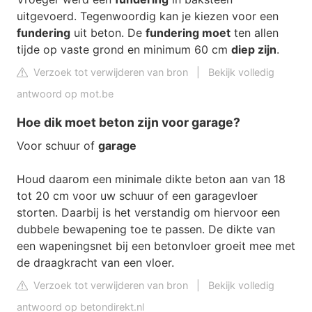
uitgevoerd. Tegenwoordig kan je kiezen voor een
fundering
uit beton. De
fundering moet
ten allen
tijde op vaste grond en minimum 60 cm
diep zijn
.
Verzoek tot verwijderen van bron
|
Bekijk volledig
antwoord op mot.be
Hoe dik moet beton zijn voor garage?
Voor schuur of
garage
Houd daarom een minimale dikte beton aan van 18
tot 20 cm voor uw schuur of een garagevloer
storten. Daarbij is het verstandig om hiervoor een
dubbele bewapening toe te passen. De dikte van
een wapeningsnet bij een betonvloer groeit mee met
de draagkracht van een vloer.
Verzoek tot verwijderen van bron
|
Bekijk volledig
antwoord op betondirekt.nl