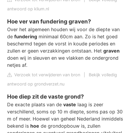
antwoord op klium.nl
Hoe ver van fundering graven?
Over het algemeen houden wij voor de diepte van
de
fundering
minimaal 60cm aan. Zo is het goed
beschermd tegen de vorst in koude periodes en
zullen er geen verzakkingen ontstaan. Het
graven
doen wij in sleuven en we vlakken de ondergrond
netjes af.
Verzoek tot verwijderen van bron
|
Bekijk volledig
antwoord op grondverzet.nu
Hoe diep zit de vaste grond?
De exacte plaats van de
vaste
laag is zeer
verschillend, soms op 10 m diepte, soms pas op 30
m of meer. Hoewel van geheel Nederland inmiddels
bekend is
hoe
de grondopbouw is, zullen
sonderingen en eventueel grondboringen uitsluitsel