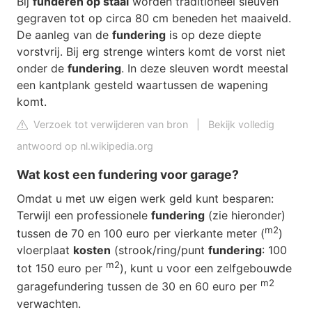
Bij
funderen op staal
worden traditioneel sleuven
gegraven tot op circa 80 cm beneden het maaiveld.
De aanleg van de
fundering
is op deze diepte
vorstvrij. Bij erg strenge winters komt de vorst niet
onder de
fundering
. In deze sleuven wordt meestal
een kantplank gesteld waartussen de wapening
komt.
Verzoek tot verwijderen van bron
|
Bekijk volledig
antwoord op nl.wikipedia.org
Wat kost een fundering voor garage?
Omdat u met uw eigen werk geld kunt besparen:
Terwijl een professionele
fundering
(zie hieronder)
m2
tussen de 70 en 100 euro per vierkante meter (
)
vloerplaat
kosten
(strook/ring/punt
fundering
: 100
m2
tot 150 euro per
), kunt u voor een zelfgebouwde
m2
garagefundering tussen de 30 en 60 euro per
verwachten.