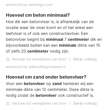
antwoord op rentsetgo.com
Hoeveel cm beton minimaal?
Hoe dik een betonvloer is, is afhankelijk van de
locatie waar de vloer komt en of het enkel een
leefvloer is of ook een constructievloer. Een
betonvloer begint bij
minimaal
7
centimeter
dik en
bijvoorbeeld buiten kan een
minimale
dikte van 15
of zelfs 20
centimeter
nodig zijn.
Verzoek tot verwijderen van bron
|
Bekijk volledig
antwoord op willemdesignvloeren.nl
Hoeveel cm zand onder betonvloer?
Voor een
betonvloer
op
zand
hanteren wij een
minimale dikte van 12 centimeter. Deze dikte is
nodig zodat de
betonvloer
ook constructief is.
Verzoek tot verwijderen van bron
|
Bekijk volledig