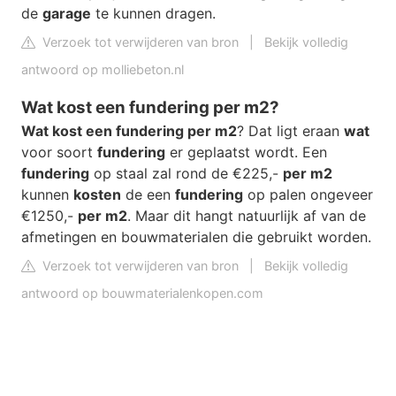
de
garage
te kunnen dragen.
Verzoek tot verwijderen van bron
|
Bekijk volledig
antwoord op molliebeton.nl
Wat kost een fundering per m2?
Wat kost een fundering per m2
? Dat ligt eraan
wat
voor soort
fundering
er geplaatst wordt. Een
fundering
op staal zal rond de €225,-
per m2
kunnen
kosten
de een
fundering
op palen ongeveer
€1250,-
per m2
. Maar dit hangt natuurlijk af van de
afmetingen en bouwmaterialen die gebruikt worden.
Verzoek tot verwijderen van bron
|
Bekijk volledig
antwoord op bouwmaterialenkopen.com