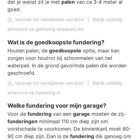
dat je wenst zit je met
palen
van ca 3-4 meter al
goed.
Verzoek tot verwijderen van bron
|
Bekijk volledig
antwoord op gathering.tweakers.net
Wat is de goedkoopste fundering?
Houten palen, de
goedkoopste
optie, maar kan
zorgen voor houtrot bij schommelen van het
waterpeil. In de grond gevormde palen die worden
geschroefd.
Verzoek tot verwijderen van bron
|
Bekijk volledig
antwoord op fundering.nl
Welke fundering voor mijn garage?
Voor de
fundering
van een
garage
moeten de zij-
funderingen
minimaal 110 cm diep zijn om
vorstschade te voorkomen. De binnenkant moet 80-
90 cm diep zijn. Dan is de
fundering
dik genoeg om