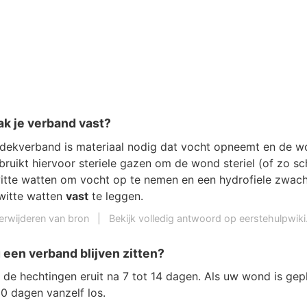
 je verband vast?
ekverband is materiaal nodig dat vocht opneemt en de wo
bruikt hiervoor steriele gazen om de wond steriel (of zo s
witte watten om vocht op te nemen en een hydrofiele zwach
witte watten
vast
te leggen.
erwijderen van bron
|
Bekijk volledig antwoord op eerstehulpwiki.
een verband blijven zitten?
de hechtingen eruit na 7 tot 14 dagen. Als uw wond is gepl
10 dagen vanzelf los.