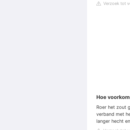
Verzoek tot v
Hoe voorkome
Roer het zout 
verband met he
langer hecht e