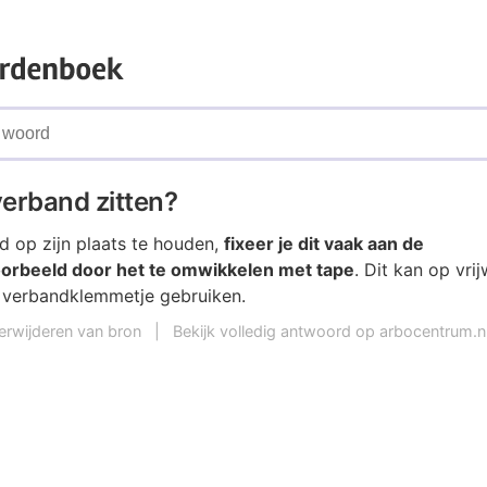
 verband zitten?
 op zijn plaats te houden,
fixeer je dit vaak aan de
oorbeeld door het te omwikkelen met tape
. Dit kan op vrij
 verbandklemmetje gebruiken.
erwijderen van bron
|
Bekijk volledig antwoord op arbocentrum.n