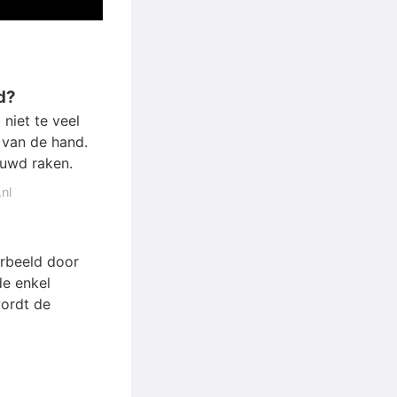
d?
niet te veel
n van de hand.
stuwd raken.
nl
orbeeld door
de enkel
wordt de