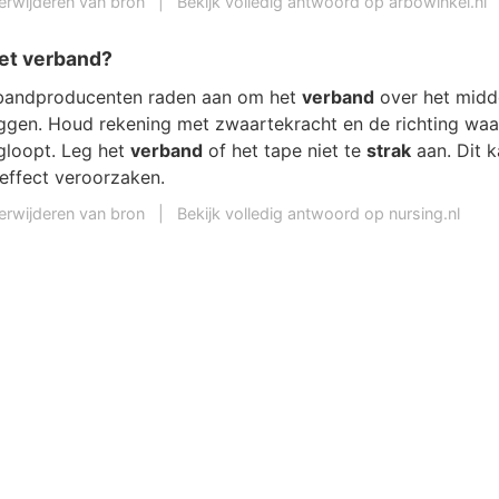
erwijderen van bron
|
Bekijk volledig antwoord op arbowinkel.nl
et verband?
bandproducenten raden aan om het
verband
over het midd
ggen. Houd rekening met zwaartekracht en de richting waa
loopt. Leg het
verband
of het tape niet te
strak
aan. Dit k
 effect veroorzaken.
erwijderen van bron
|
Bekijk volledig antwoord op nursing.nl