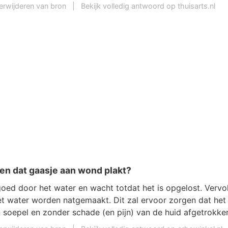
erwijderen van bron
|
Bekijk volledig antwoord op thuisarts.nl
n dat gaasje aan wond plakt?
goed door het water en wacht totdat het is opgelost. Vervo
t water worden natgemaakt. Dit zal ervoor zorgen dat het
n soepel en zonder schade (en pijn) van de huid afgetrokk