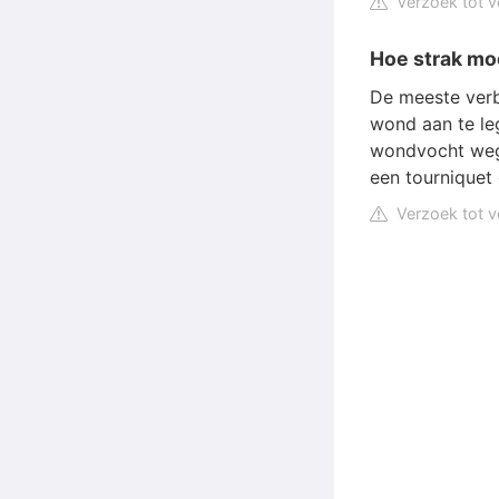
Verzoek tot v
Hoe strak mo
De meeste ver
wond aan te le
wondvocht weg
een tourniquet
Verzoek tot v