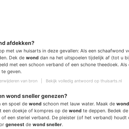
nd afdekken?
p met uw huisarts in deze gevallen: Als een schaafwond ve
eden. Dek de
wond
dan na het uitspoelen tijdelijk af (tot u bi
beeld met een schoon verband of een schone theedoek. Als
 te geven.
erwijderen van bron
|
Bekijk volledig antwoord op thuisarts.nl
een wond sneller genezen?
 en spoel de
wond
schoon met lauw water. Maak de
wond
t een doekje of kompres op de
wond
te deppen. Bedek d
er of een steriel verband. De pleister (of het verband) houdt
oor
geneest
de
wond sneller
.