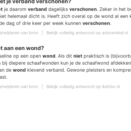
et je verband verschonen?
t
je daarom
verband
dagelijks
verschonen
. Zeker in het b
iet helemaal dicht is. Heeft zich overal op de wond al een
de dag of drie keer per week kunnen
verschonen
.
erwijderen van bron
|
Bekijk volledig antwoord op arbowinkel.nl
et aan een wond?
seline op een open
wond
. Als dit
niet
praktisch is (bijvoor
n bij diepere schaafwonden kun je de schaafwond afdekken
an de
wond
klevend verband. Gewone pleisters en kompr
ast.
erwijderen van bron
|
Bekijk volledig antwoord op ikehbo.nl