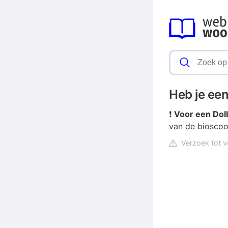
Heb je een
❗
Voor een
Dol
van de
biosco
Verzoek tot v