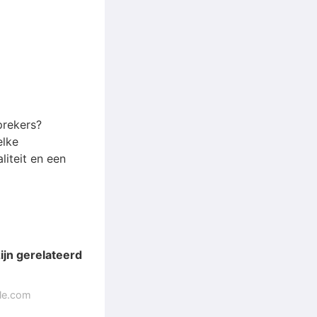
prekers?
elke
iteit en een
ijn gerelateerd
gle.com