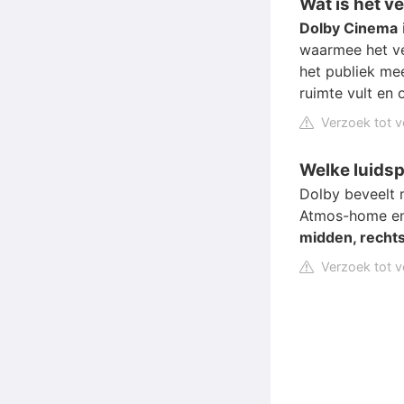
Wat is het v
Dolby Cinema
waarmee het ve
het publiek me
ruimte vult en 
Verzoek tot v
Welke luidsp
Dolby beveelt 
Atmos-home en
midden, recht
Verzoek tot v