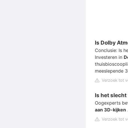
Is Dolby At
Conclusie: Is h
Investeren in
D
thuisbioscoopl
meeslepende 3
Verzoek tot v
Is het slecht
Oogexperts be
aan 3D-kijken
Verzoek tot v