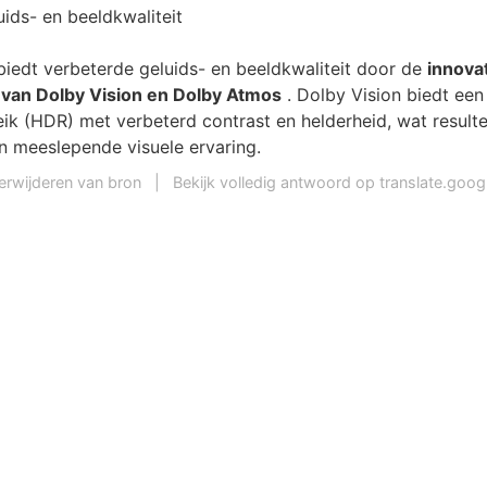
ids- en beeldkwaliteit
iedt verbeterde geluids- en beeldkwaliteit door de
innova
 van Dolby Vision en Dolby Atmos
. Dolby Vision biedt ee
ik (HDR) met verbeterd contrast en helderheid, wat resulte
en meeslepende visuele ervaring.
erwijderen van bron
|
Bekijk volledig antwoord op translate.goo