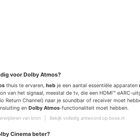
odig voor Dolby Atmos?
os
thuis te ervaren,
heb
je een aantal essentiële apparaten
bron van het signaal, meestal de tv, die een HDMI™ eARC-ui
o Return Channel) naar je soundbar of receiver moet hebb
sluiting en
Dolby Atmos
-functionaliteit moet hebben.
erwijderen van bron
|
Bekijk volledig antwoord op bose.nl
lby Cinema beter?