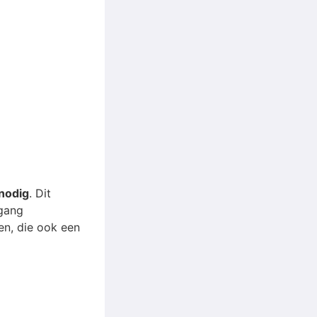
nodig
. Dit
tgang
en, die ook een