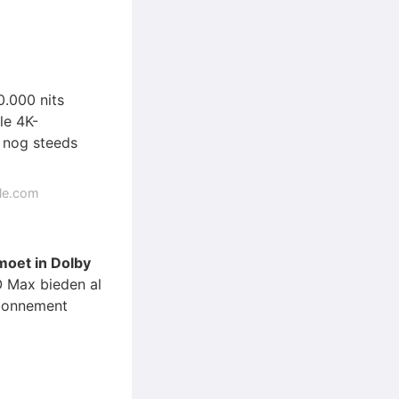
0.000 nits
le 4K-
s nog steeds
gle.com
moet in Dolby
O Max bieden al
abonnement