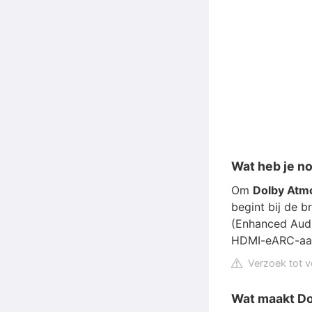
Wat heb je n
Om
Dolby Atm
begint bij de 
(Enhanced Audi
HDMI-eARC-aan
Verzoek tot v
Wat maakt Do