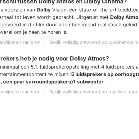
erschil tussen Dolby Atmos en Dolby Cinema?
is voorzien van
Dolby
Vision, een state-of-the-art beeldte
rhaal tot leven wordt gebracht. Uitgerust met
Dolby Atmo
egevoerd in de film door adembenemend realistisch geluid 
overal om je heen te horen is.
erwijderen van bron
|
Bekijk volledig antwoord op vuecinemas.nl
rekers heb je nodig voor Dolby Atmos?
minimaal een 5.1.-luidsprekeropstelling met 4 luidsprekers
tertainmentcontent te mixen:
5 luidsprekers op oorhoogte
s, één paar surroundspeakers)
1 subwoofer
.
erwijderen van bron
|
Bekijk volledig antwoord op translate.goo