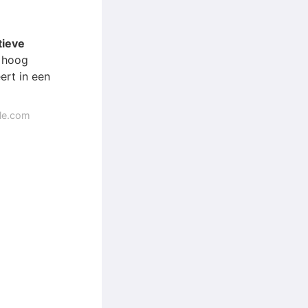
tieve
n hoog
ert in een
gle.com