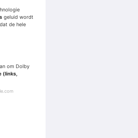
chnologie
s
geluid wordt
dat de hele
 aan om Dolby
 (links,
gle.com