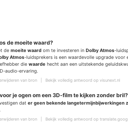
mos de moeite waard?
et de
moeite waard
om te investeren in
Dolby Atmos
-luids
olby Atmos
-luidsprekers is een waardevolle upgrade voor 
iefhebber die
waarde
hecht aan een uitstekende geluidskwal
D-audio-ervaring.
erwijderen van bron
|
Bekijk volledig antwoord op visunext.nl
 voor je ogen om een ​​3D-film te kijken zonder bril?
vestigen dat
er geen bekende langetermijnbijwerkingen z
.
erwijderen van bron
|
Bekijk volledig antwoord op translate.goo