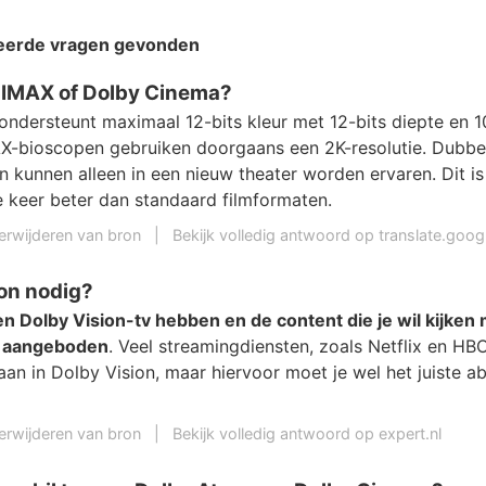
teerde vragen gevonden
, IMAX of Dolby Cinema?
ondersteunt maximaal 12-bits kleur met 12-bits diepte en 1
AX-bioscopen gebruiken doorgaans een 2K-resolutie. Dubbe
n kunnen alleen in een nieuw theater worden ervaren. Dit i
e keer beter dan standaard filmformaten.
erwijderen van bron
|
Bekijk volledig antwoord op translate.goo
ion nodig?
n Dolby Vision-tv hebben en de content die je wil kijken 
n aangeboden
. Veel streamingdiensten, zoals Netflix en HB
 aan in Dolby Vision, maar hiervoor moet je wel het juiste 
erwijderen van bron
|
Bekijk volledig antwoord op expert.nl