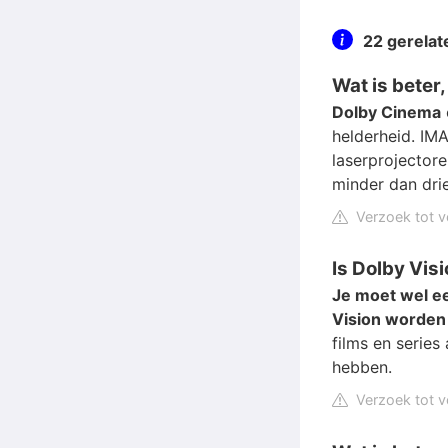
22 gerela
Wat is beter
Dolby Cinema
helderheid. IM
laserprojectore
minder dan dri
Verzoek tot v
Is Dolby Vis
Je moet wel ee
Vision worde
films en series
hebben.
Verzoek tot v