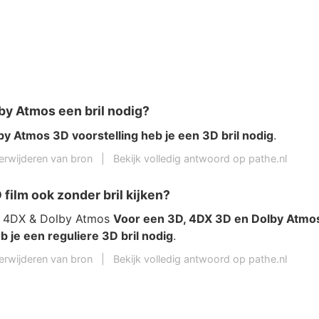
lby Atmos een bril nodig?
y Atmos 3D voorstelling heb je een 3D bril nodig
.
erwijderen van bron
|
Bekijk volledig antwoord op pathe.nl
 film ook zonder bril kijken?
s, 4DX & Dolby Atmos
Voor een 3D, 4DX 3D en Dolby Atmo
b je een reguliere 3D bril nodig
.
erwijderen van bron
|
Bekijk volledig antwoord op pathe.nl