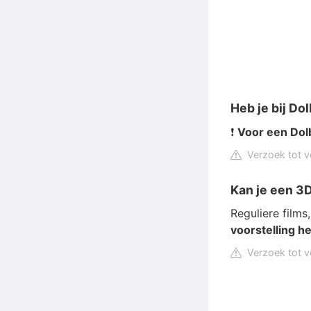
Heb je bij Do
❗
Voor een Dolb
Verzoek tot v
Kan je een 3D
Reguliere film
voorstelling he
Verzoek tot v