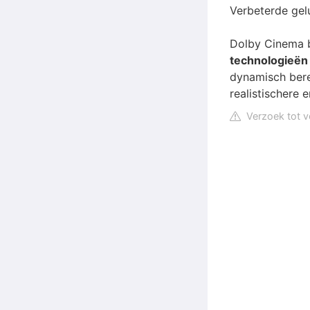
Verbeterde gelu
Dolby Cinema b
technologieën
dynamisch bere
realistischere 
Verzoek tot v