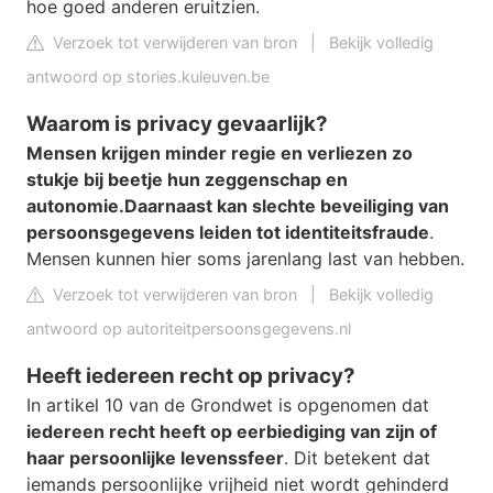
hoe goed anderen eruitzien.
Verzoek tot verwijderen van bron
|
Bekijk volledig
antwoord op stories.kuleuven.be
Waarom is privacy gevaarlijk?
Mensen krijgen minder regie en verliezen zo
stukje bij beetje hun zeggenschap en
autonomie.
Daarnaast kan slechte beveiliging van
persoonsgegevens leiden tot identiteitsfraude
.
Mensen kunnen hier soms jarenlang last van hebben.
Verzoek tot verwijderen van bron
|
Bekijk volledig
antwoord op autoriteitpersoonsgegevens.nl
Heeft iedereen recht op privacy?
In artikel 10 van de Grondwet is opgenomen dat
iedereen recht heeft op eerbiediging van zijn of
haar persoonlijke levenssfeer
. Dit betekent dat
iemands persoonlijke vrijheid niet wordt gehinderd