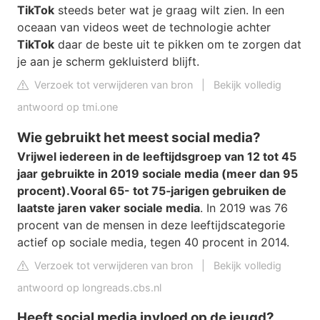
TikTok
steeds beter wat je graag wilt zien. In een
oceaan van videos weet de technologie achter
TikTok
daar de beste uit te pikken om te zorgen dat
je aan je scherm gekluisterd blijft.
Verzoek tot verwijderen van bron
|
Bekijk volledig
antwoord op tmi.one
Wie gebruikt het meest social media?
Vrijwel iedereen in de leeftijdsgroep van 12 tot 45
jaar gebruikte in 2019 sociale media (meer dan 95
procent).
Vooral 65- tot 75‑jarigen gebruiken de
laatste jaren vaker sociale media
. In 2019 was 76
procent van de mensen in deze leeftijdscategorie
actief op sociale media, tegen 40 procent in 2014.
Verzoek tot verwijderen van bron
|
Bekijk volledig
antwoord op longreads.cbs.nl
Heeft social media invloed op de jeugd?