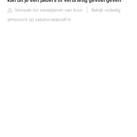
kan dit je een jaloers of verdrietig gevoel geven
.
Verzoek tot verwijderen van bron
|
Bekijk volledig
antwoord op zekeroverjezelf.nl