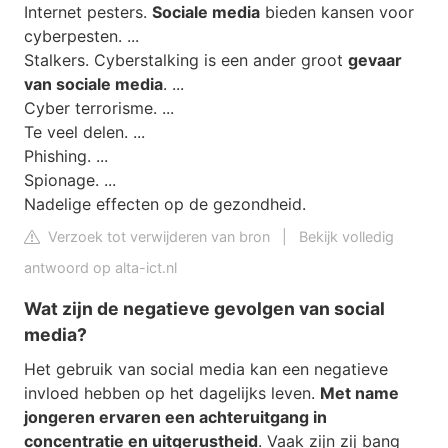
Internet pesters.
Sociale media
bieden kansen voor
cyberpesten. ...
Stalkers. Cyberstalking is een ander groot
gevaar
van sociale media
. ...
Cyber ​​terrorisme. ...
Te veel delen. ...
Phishing. ...
Spionage. ...
Nadelige effecten op de gezondheid.
Verzoek tot verwijderen van bron
|
Bekijk volledig
antwoord op alta-ict.nl
Wat zijn de negatieve gevolgen van social
media?
Het gebruik van social media kan een negatieve
invloed hebben op het dagelijks leven.
Met name
jongeren ervaren een achteruitgang in
concentratie en uitgerustheid
. Vaak zijn zij bang