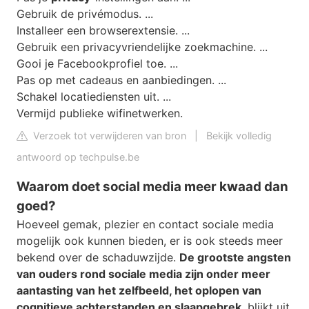
Gebruik de privémodus. ...
Installeer een browserextensie. ...
Gebruik een privacyvriendelijke zoekmachine. ...
Gooi je Facebookprofiel toe. ...
Pas op met cadeaus en aanbiedingen. ...
Schakel locatiediensten uit. ...
Vermijd publieke wifinetwerken.
Verzoek tot verwijderen van bron
|
Bekijk volledig
antwoord op techpulse.be
Waarom doet social media meer kwaad dan
goed?
Hoeveel gemak, plezier en contact sociale media
mogelijk ook kunnen bieden, er is ook steeds meer
bekend over de schaduwzijde.
De grootste angsten
van ouders rond sociale media zijn onder meer
aantasting van het zelfbeeld, het oplopen van
cognitieve achterstanden en slaapgebrek
, blijkt uit