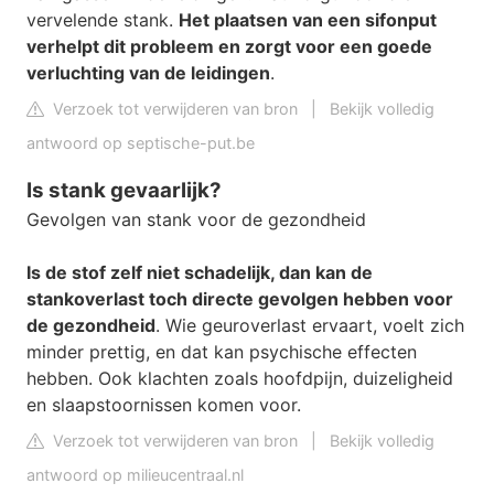
vervelende stank.
Het plaatsen van een sifonput
verhelpt dit probleem en zorgt voor een goede
verluchting van de leidingen
.
Verzoek tot verwijderen van bron
|
Bekijk volledig
antwoord op septische-put.be
Is stank gevaarlijk?
Gevolgen van stank voor de gezondheid
Is de stof zelf niet schadelijk, dan kan de
stankoverlast toch directe gevolgen hebben voor
de gezondheid
. Wie geuroverlast ervaart, voelt zich
minder prettig, en dat kan psychische effecten
hebben. Ook klachten zoals hoofdpijn, duizeligheid
en slaapstoornissen komen voor.
Verzoek tot verwijderen van bron
|
Bekijk volledig
antwoord op milieucentraal.nl