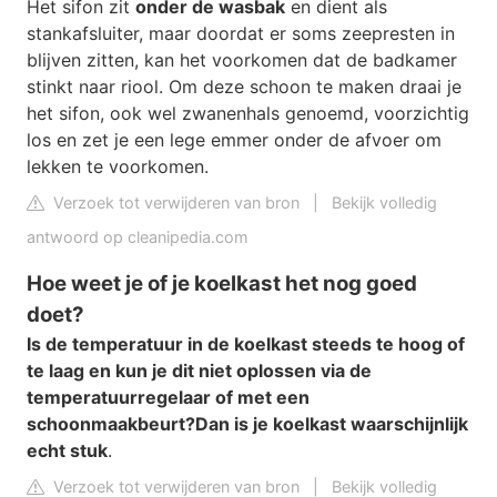
Het sifon zit
onder de wasbak
en dient als
stankafsluiter, maar doordat er soms zeepresten in
blijven zitten, kan het voorkomen dat de badkamer
stinkt naar riool. Om deze schoon te maken draai je
het sifon, ook wel zwanenhals genoemd, voorzichtig
los en zet je een lege emmer onder de afvoer om
lekken te voorkomen.
Verzoek tot verwijderen van bron
|
Bekijk volledig
antwoord op cleanipedia.com
Hoe weet je of je koelkast het nog goed
doet?
Is de temperatuur in de koelkast steeds te hoog of
te laag en kun je dit niet oplossen via de
temperatuurregelaar of met een
schoonmaakbeurt?
Dan is je koelkast waarschijnlijk
echt stuk
.
Verzoek tot verwijderen van bron
|
Bekijk volledig