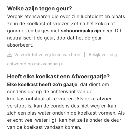
Welke azijn tegen geur?
Verpak etenswaren die over zijn luchtdicht en plaats
ze in de koelkast of vriezer. Zet na het koken of
gourmetten bakjes met
schoonmaakazijn
neer. Dit
neutraliseert de geur, doordat het de geur
absorbeert.
Verzoek tot verwijderen van bron
|
Bekijk volledig
antwoord op maxvandaag.nl
Heeft elke koelkast een Afvoergaatje?
Elke koelkast heeft zo'n gaatje
, dat dient om
condens die op de achterwant van de
koelkastontstaat af te voeren. Als deze afvoer
verstopt is, kan de condens dus niet weg en kan
zich een plas water onderin de koelkast vormen. Als
er echt veel water ligt, kan het zelfs onder de deur
van de koelkast vandaan komen.