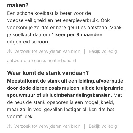
maken?
Een schone koelkast is beter voor de
voedselveiligheid en het energieverbruik. Ook
voorkom je zo dat er nare geurtjes ontstaan. Maak
je koelkast daarom
1 keer per 3 maanden
uitgebreid schoon.
Verzoek tot verwijderen van bron
|
Bekijk volledig
antwoord op consumentenbond.nl
Waar komt de stank vandaan?
Meestal komt de stank uit een leiding, afvoerputje,
door dode dieren zoals muizen, uit de kruipruimte,
spouwmuur of uit luchtbehandelingskanalen
. Met
de neus de stank opsporen is een mogelijkheid,
maar zal in veel gevallen lastiger blijken dat het
vooraf leek.
Verzoek tot verwijderen van bron
|
Bekijk volledig