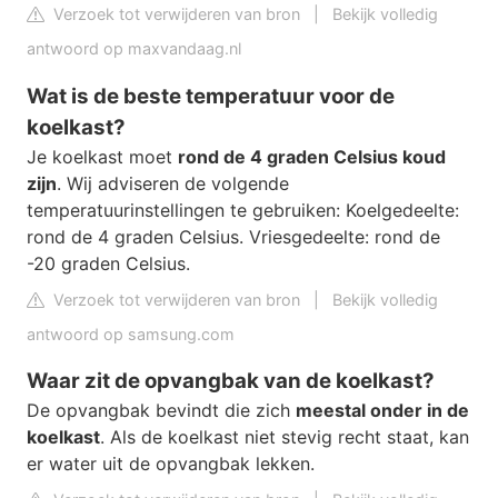
Verzoek tot verwijderen van bron
|
Bekijk volledig
antwoord op maxvandaag.nl
Wat is de beste temperatuur voor de
koelkast?
Je koelkast moet
rond de 4 graden Celsius koud
zijn
. Wij adviseren de volgende
temperatuurinstellingen te gebruiken: Koelgedeelte:
rond de 4 graden Celsius. Vriesgedeelte: rond de
-20 graden Celsius.
Verzoek tot verwijderen van bron
|
Bekijk volledig
antwoord op samsung.com
Waar zit de opvangbak van de koelkast?
De opvangbak bevindt die zich
meestal onder in de
koelkast
. Als de koelkast niet stevig recht staat, kan
er water uit de opvangbak lekken.