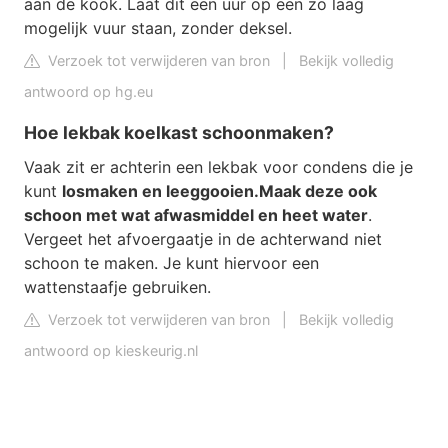
aan de kook. Laat dit een uur op een zo laag
mogelijk vuur staan, zonder deksel.
Verzoek tot verwijderen van bron
|
Bekijk volledig
antwoord op hg.eu
Hoe lekbak koelkast schoonmaken?
Vaak zit er achterin een lekbak voor condens die je
kunt
losmaken en leeggooien.
Maak deze ook
schoon met wat afwasmiddel en heet water
.
Vergeet het afvoergaatje in de achterwand niet
schoon te maken. Je kunt hiervoor een
wattenstaafje gebruiken.
Verzoek tot verwijderen van bron
|
Bekijk volledig
antwoord op kieskeurig.nl