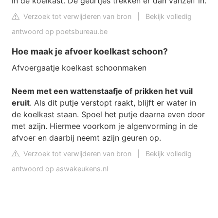
in de koelkast. De geurtjes trekken er dan vanzelf in.
Verzoek tot verwijderen van bron
|
Bekijk volledig
antwoord op poetsbureau.be
Hoe maak je afvoer koelkast schoon?
Afvoergaatje koelkast schoonmaken
Neem met een wattenstaafje of prikken het vuil
eruit
. Als dit putje verstopt raakt, blijft er water in
de koelkast staan. Spoel het putje daarna even door
met azijn. Hiermee voorkom je algenvorming in de
afvoer en daarbij neemt azijn geuren op.
Verzoek tot verwijderen van bron
|
Bekijk volledig
antwoord op aswakeukens.nl