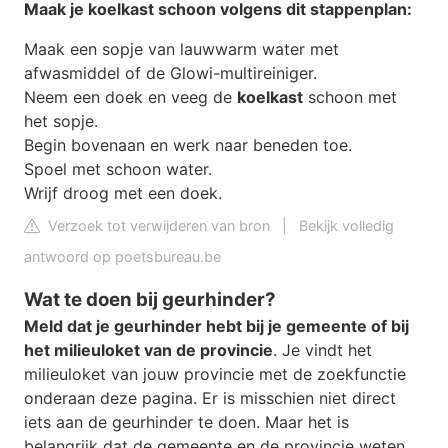
Maak je
koelkast
schoon volgens dit stappenplan:
Maak een sopje van lauwwarm water met
afwasmiddel of de Glowi-multireiniger.
Neem een doek en veeg de
koelkast
schoon met
het sopje.
Begin bovenaan en werk naar beneden toe.
Spoel met schoon water.
Wrijf droog met een doek.
Verzoek tot verwijderen van bron
|
Bekijk volledig
antwoord op poetsbureau.be
Wat te doen bij geurhinder?
Meld dat je geurhinder hebt bij je gemeente of bij
het milieuloket van de provincie
. Je vindt het
milieuloket van jouw provincie met de zoekfunctie
onderaan deze pagina. Er is misschien niet direct
iets aan de geurhinder te doen. Maar het is
belangrijk dat de gemeente en de provincie weten