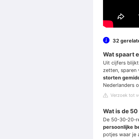
32 gerela
Wat spaart 
Uit cijfers bli
zetten, sparen
storten gemid
Nederlanders o
Verzoek tot v
Wat is de 50
De 50-30-20-re
persoonlijke 
potjes waar je 