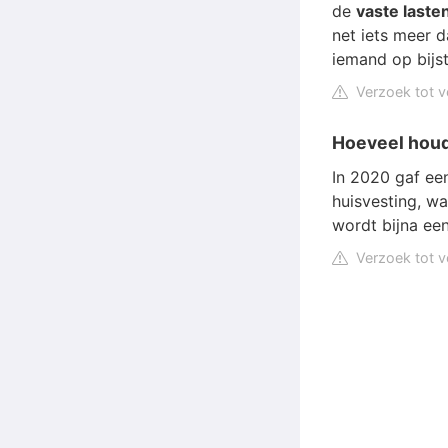
de
vaste laste
net iets meer 
iemand op bijs
Verzoek tot v
Hoeveel houd
In 2020 gaf ee
huisvesting, wa
wordt bijna een
Verzoek tot v