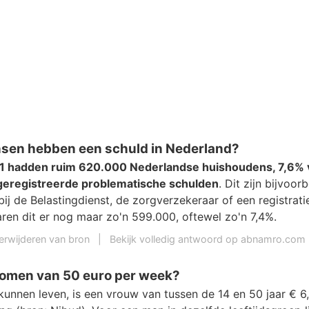
sen hebben een schuld in Nederland?
21 hadden ruim 620.000 Nederlandse huishoudens, 7,6% v
geregistreerde problematische schulden
. Dit zijn bijvoor
ij de Belastingdienst, de zorgverzekeraar of een registratie
ren dit er nog maar zo'n 599.000, oftewel zo'n 7,4%.
erwijderen van bron
|
Bekijk volledig antwoord op abnamro.com
komen van 50 euro per week?
unnen leven, is een vrouw van tussen de 14 en 50 jaar € 6