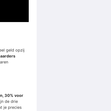
eel geld opzij
paarders
aren
en, 30% voor
ijn de drie
t je precies