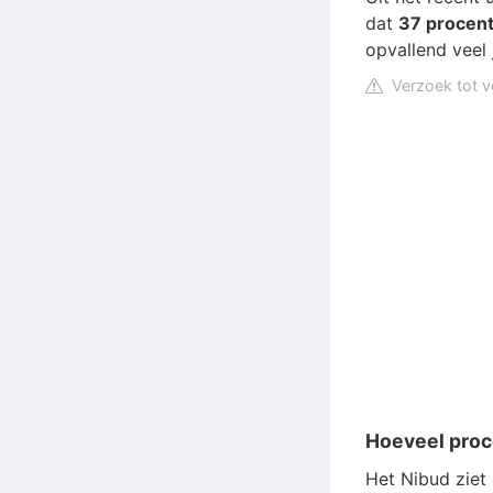
dat
37 procent
opvallend veel 
Verzoek tot v
Hoeveel proc
Het Nibud ziet