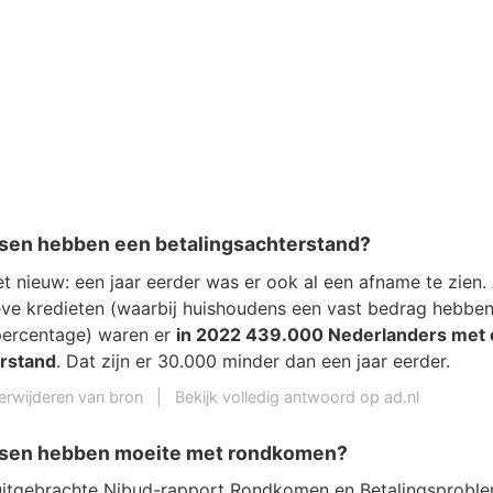
en hebben een betalingsachterstand?
iet nieuw: een jaar eerder was er ook al een afname te zien.
e kredieten (waarbij huishoudens een vast bedrag hebben
percentage) waren er
in 2022 439.000 Nederlanders met
erstand
. Dat zijn er 30.000 minder dan een jaar eerder.
erwijderen van bron
|
Bekijk volledig antwoord op ad.nl
sen hebben moeite met rondkomen?
 uitgebrachte Nibud-rapport Rondkomen en Betalingsproble