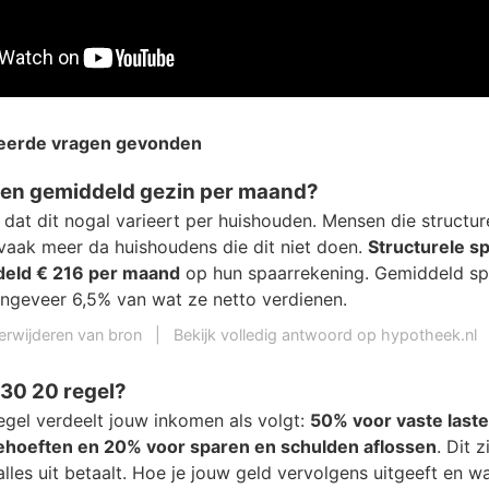
teerde vragen gevonden
een gemiddeld gezin per maand?
jkt dat dit nogal varieert per huishouden. Mensen die structur
 vaak meer da huishoudens die dit niet doen.
Structurele s
deld € 216 per maand
op hun spaarrekening. Gemiddeld sp
ngeveer 6,5% van wat ze netto verdienen.
erwijderen van bron
|
Bekijk volledig antwoord op hypotheek.nl
 30 20 regel?
gel verdeelt jouw inkomen als volgt:
50% voor vaste last
behoeften en 20% voor sparen en schulden aflossen
. Dit z
alles uit betaalt. Hoe je jouw geld vervolgens uitgeeft en wa