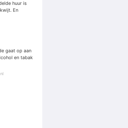
elde huur is
kwijt. En
de gaat op aan
lcohol en tabak
nl