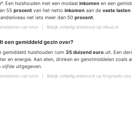
n
*. Een huishouden met een modaal
inkomen
en een gemidd
dan 55
procent
van het netto
inkomen
aan de
vaste lasten
tandsniveau net iets meer dan 50
procent
.
erwijderen van bron
|
Bekijk volledig antwoord op nibud.nl
t een gemiddeld gezin over?
n gemiddeld huishouden ruim
35 duizend euro
uit. Een der
ter en energie. Aan eten, drinken en genotmiddelen zoals a
 vijfde uitgegeven.
erwijderen van bron
|
Bekijk volledig antwoord op longreads.cbs.