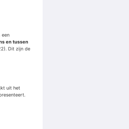
 een
ns en tussen
2). Dit zijn de
t uit het
resenteert.