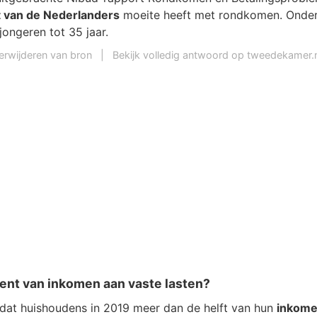
 van de Nederlanders
moeite heeft met rondkomen. Onder 
jongeren tot 35 jaar.
erwijderen van bron
|
Bekijk volledig antwoord op tweedekamer.n
ent van inkomen aan vaste lasten?
 dat huishoudens in 2019 meer dan de helft van hun
inkom