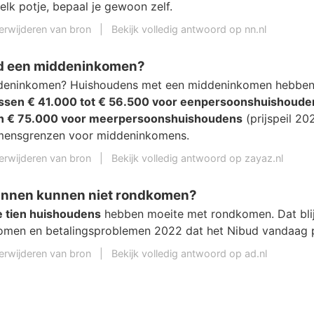
elk potje, bepaal je gewoon zelf.
erwijderen van bron
|
Bekijk volledig antwoord op nn.nl
d een middeninkomen?
ddeninkomen? Huishoudens met een middeninkomen hebben
ssen € 41.000 tot € 56.500 voor eenpersoonshuishoude
n € 75.000 voor meerpersoonshuishoudens
(prijspeil 202
omensgrenzen voor middeninkomens.
erwijderen van bron
|
Bekijk volledig antwoord op zayaz.nl
innen kunnen niet rondkomen?
de tien huishoudens
hebben moeite met rondkomen. Dat blijk
men en betalingsproblemen 2022 dat het Nibud vandaag p
erwijderen van bron
|
Bekijk volledig antwoord op ad.nl