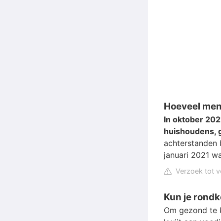
Hoeveel men
In oktober 20
huishoudens, 
achterstanden b
januari 2021 wa
Verzoek tot v
Kun je rond
Om gezond te k