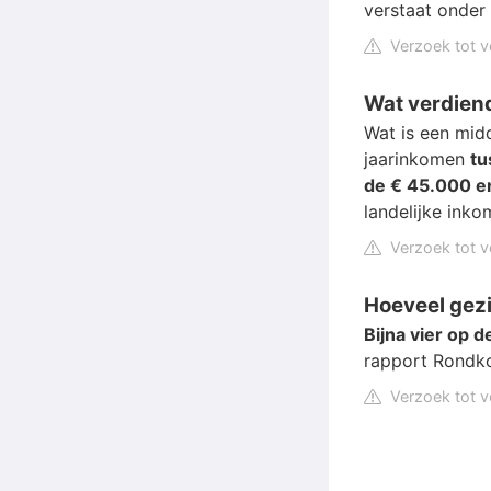
verstaat onder 
Verzoek tot v
Wat verdien
Wat is een mi
jaarinkomen
tu
de € 45.000 e
landelijke ink
Verzoek tot v
Hoeveel gez
Bijna vier op 
rapport Rondko
Verzoek tot v