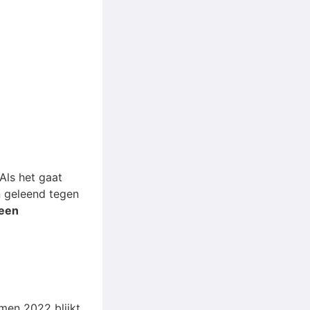
 Als het gaat
 geleend tegen
 een
men 2022 blijkt