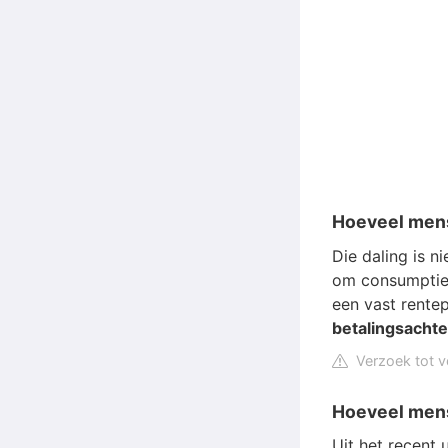
Hoeveel mens
Die daling is n
om consumptiev
een vast rente
betalingsacht
Verzoek tot v
Hoeveel men
Uit het recent