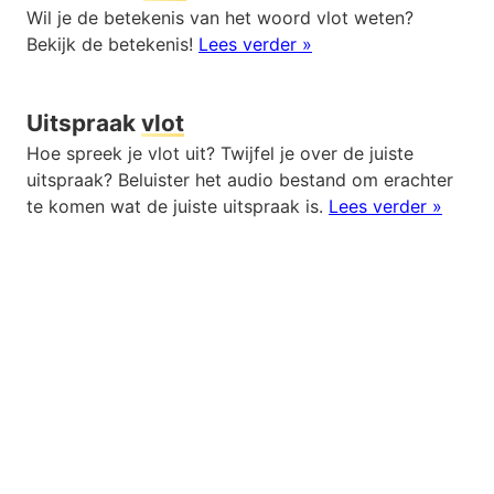
Wil je de betekenis van het woord vlot weten?
Bekijk de betekenis!
Lees verder »
Uitspraak
vlot
Hoe spreek je vlot uit? Twijfel je over de juiste
uitspraak? Beluister het audio bestand om erachter
te komen wat de juiste uitspraak is.
Lees verder »