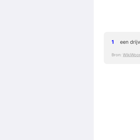
een drij
Bron:
WikiWoo