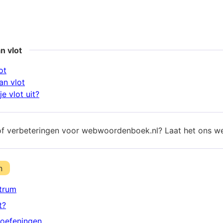
n vlot
ot
n vlot
e vlot uit?
of verbeteringen voor webwoordenboek.nl? Laat het ons w
n
trum
t?
oefeningen