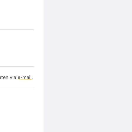
eten via
e-mail
.