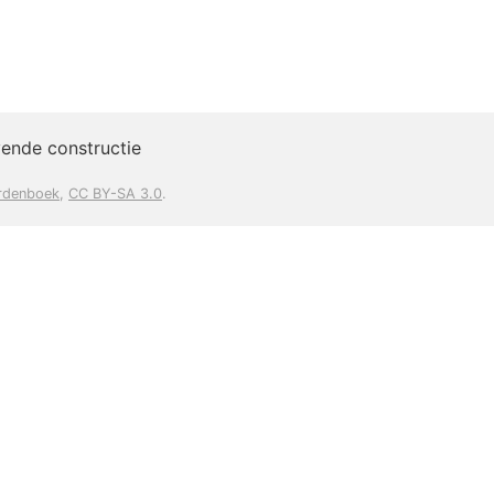
vende constructie
rdenboek
,
CC BY-SA 3.0
.