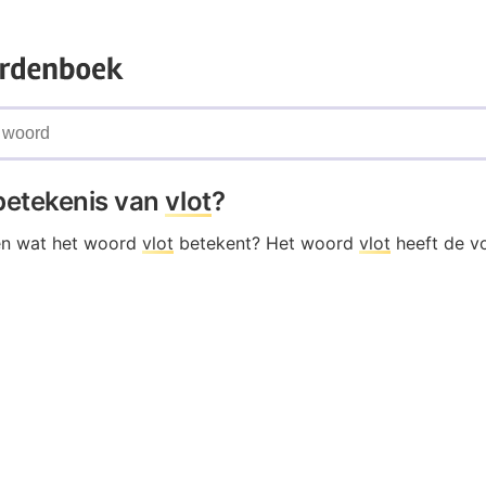
 betekenis van
vlot
?
en wat het woord
vlot
betekent? Het woord
vlot
heeft de v