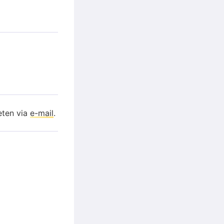
eten via
e-mail
.