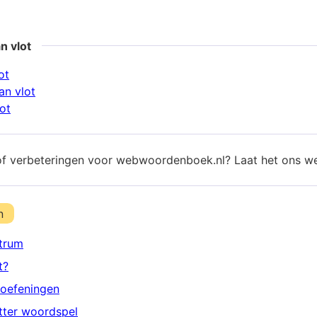
n vlot
ot
n vlot
ot
of verbeteringen voor webwoordenboek.nl? Laat het ons w
n
trum
t?
oefeningen
etter woordspel