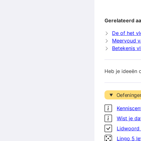
Gerelateerd aa
De of het vl
Meervoud va
Betekenis vl
Heb je ideeën 
Oefeninge
Kenniscen
Wist je da
Lidwoord 
Lingo 5 l