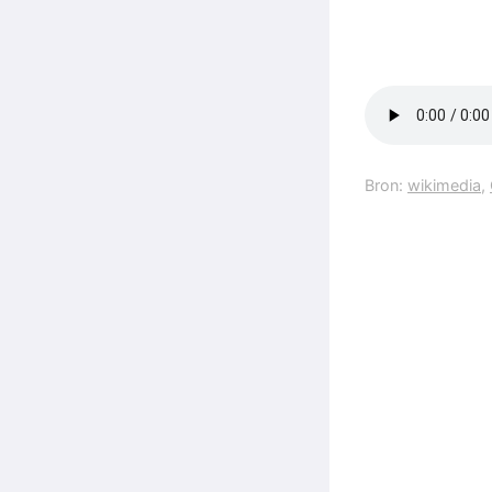
Bron:
wikimedia
,