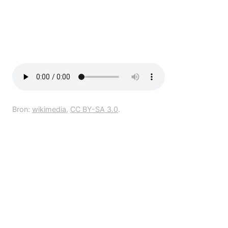
Bron:
wikimedia
,
CC BY-SA 3.0
.