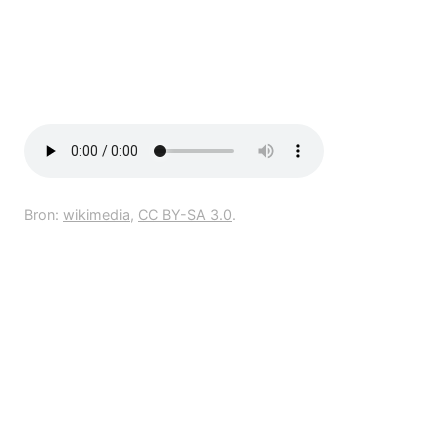
Bron:
wikimedia
,
CC BY-SA 3.0
.