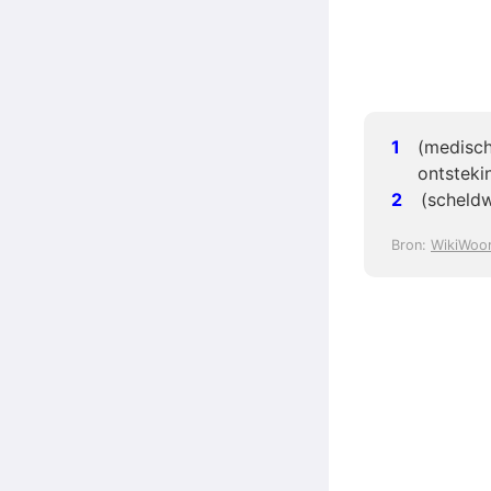
(medisch
ontsteki
(scheld
Bron:
WikiWoo