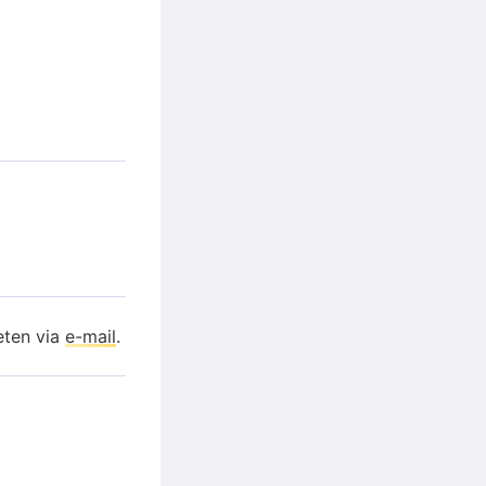
eten via
e-mail
.