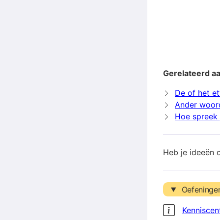
Gerelateerd aa
De of het et
Ander woord
Hoe spreek j
Heb je ideeën 
Oefeninge
Kenniscen