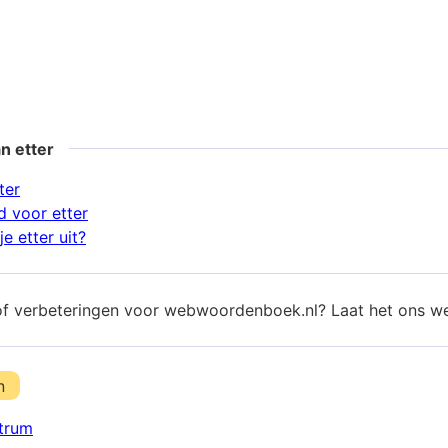
n etter
ter
 voor etter
e etter uit?
of verbeteringen voor webwoordenboek.nl? Laat het ons w
n
trum