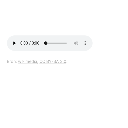
Bron:
wikimedia
,
CC BY-SA 3.0
.