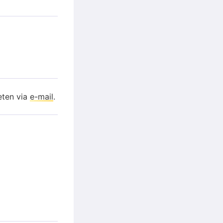
eten via
e-mail
.