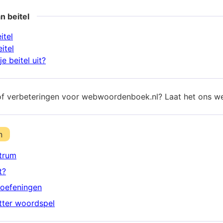
n beitel
itel
itel
e beitel uit?
of verbeteringen voor webwoordenboek.nl? Laat het ons w
n
trum
t?
oefeningen
etter woordspel