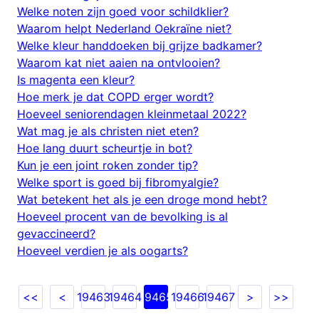
Welke noten zijn goed voor schildklier?
Waarom helpt Nederland Oekraïne niet?
Welke kleur handdoeken bij grijze badkamer?
Waarom kat niet aaien na ontvlooien?
Is magenta een kleur?
Hoe merk je dat COPD erger wordt?
Hoeveel seniorendagen kleinmetaal 2022?
Wat mag je als christen niet eten?
Hoe lang duurt scheurtje in bot?
Kun je een joint roken zonder tip?
Welke sport is goed bij fibromyalgie?
Wat betekent het als je een droge mond hebt?
Hoeveel procent van de bevolking is al
gevaccineerd?
Hoeveel verdien je als oogarts?
<<
<
19463
19464
19465
19466
19467
>
>>