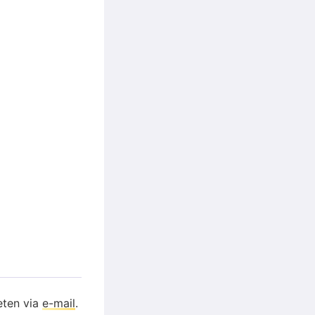
eten via
e-mail
.