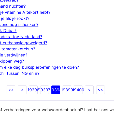
dzeekrab?
emand nuchter?
je vitamine A tekort hebt?
e als je rookt?
edene nog schenken?
k Dubai?
adeira tov Nederland?
t euthanasie geweigerd?
e tomatenketchup?
ie verdwijnen?
kippen weg?
om elke dag buikspieroefeningen te doen?
chil tussen ING en ir?
<<
<
19396
19397
19398
19399
19400
>
>>
of verbeteringen voor webwoordenboek.nl? Laat het ons w