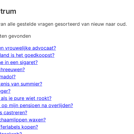
ntrum
van alle gestelde vragen gesorteerd van nieuw naar oud.
aten gevonden
n vrouwelijke advocaat?
and is het goedkoopst?
e in een sigaret?
schreeuwen?
amadol?
kenis van summier?
eger?
als je pure wiet rookt?
 op mijn pensioen na overlijden?
s castreren?
schaamlippen waxen?
fferlabels kopen?