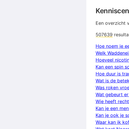
Kennisce
Een overzicht 
507639
result
Hoe noem je ee
Welk Waddeneil
Hoeveel nicotin
Kan een spin 
Hoe duur is tr
Wat is de bete
Was roken vro
Wat gebeurt er 
Wie heeft recht
Kan je een men
Kan je ook je 
Waar kan ik ko