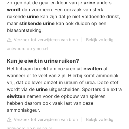
zorgen dat de geur en kleur van je
urine
anders
wordt
dan voorheen. Een oorzaak van sterk
ruikende
urine
kan zijn dat je niet voldoende drinkt,
maar
stinkende urine
kan ook duiden op een
blaasontsteking.
Verzoek tot verwijderen van bron
|
Bekijk volledig
antwoord op ymea.nl
Kun je eiwit in urine ruiken?
Het lichaam breekt aminozuren uit
eiwitten
af
wanneer er te veel van zijn. Hierbij komt ammoniak
vrij, dat de lever omzet in ureum of urea. Deze stof
wordt via de
urine
uitgescheiden. Sporters die extra
eiwitten
nemen voor de opbouw van spieren
hebben daarom ook vaak last van deze
ammoniakgeur.
Verzoek tot verwijderen van bron
|
Bekijk volledig
antwoord op nursing.nl