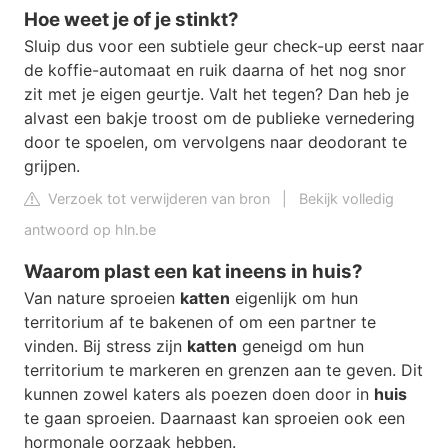
Hoe weet je of je stinkt?
Sluip dus voor een subtiele geur check-up eerst naar
de koffie-automaat en ruik daarna of het nog snor
zit met je eigen geurtje. Valt het tegen? Dan heb je
alvast een bakje troost om de publieke vernedering
door te spoelen, om vervolgens naar deodorant te
grijpen.
Verzoek tot verwijderen van bron
|
Bekijk volledig
antwoord op hln.be
Waarom plast een kat ineens in huis?
Van nature sproeien
katten
eigenlijk om hun
territorium af te bakenen of om een partner te
vinden. Bij stress zijn
katten
geneigd om hun
territorium te markeren en grenzen aan te geven. Dit
kunnen zowel katers als poezen doen door in
huis
te gaan sproeien. Daarnaast kan sproeien ook een
hormonale oorzaak hebben.