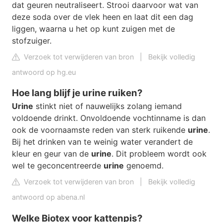
dat geuren neutraliseert. Strooi daarvoor wat van
deze soda over de vlek heen en laat dit een dag
liggen, waarna u het op kunt zuigen met de
stofzuiger.
Verzoek tot verwijderen van bron
|
Bekijk volledig
antwoord op hg.eu
Hoe lang blijf je urine ruiken?
Urine
stinkt niet of nauwelijks zolang iemand
voldoende drinkt. Onvoldoende vochtinname is dan
ook de voornaamste reden van sterk ruikende
urine
.
Bij het drinken van te weinig water verandert de
kleur en geur van de
urine
. Dit probleem wordt ook
wel te geconcentreerde
urine
genoemd.
Verzoek tot verwijderen van bron
|
Bekijk volledig
antwoord op abena.nl
Welke Biotex voor kattenpis?