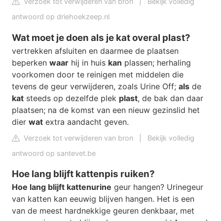
Verzoek tot verwijderen van bron
|
Bekijk volledig
antwoord op driehoekzeep.nl
Wat moet je doen als je kat overal plast?
vertrekken afsluiten en daarmee de plaatsen
beperken
waar
hij in huis
kan
plassen; herhaling
voorkomen door te reinigen met middelen die
tevens de geur verwijderen, zoals Urine Off;
als
de
kat
steeds op dezelfde plek
plast
, de bak dan daar
plaatsen; na de komst van een nieuw gezinslid het
dier
wat
extra aandacht geven.
Verzoek tot verwijderen van bron
|
Bekijk volledig
antwoord op santevet.be
Hoe lang blijft kattenpis ruiken?
Hoe lang blijft kattenurine
geur hangen? Urinegeur
van katten kan eeuwig blijven hangen. Het is een
van de meest hardnekkige geuren denkbaar, met