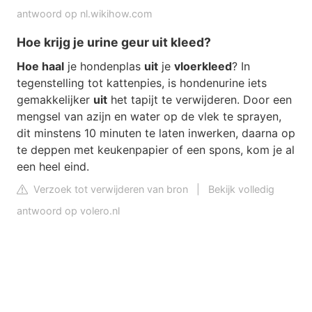
antwoord op nl.wikihow.com
Hoe krijg je urine geur uit kleed?
Hoe haal
je hondenplas
uit
je
vloerkleed
? In
tegenstelling tot kattenpies, is hondenurine iets
gemakkelijker
uit
het tapijt te verwijderen. Door een
mengsel van azijn en water op de vlek te sprayen,
dit minstens 10 minuten te laten inwerken, daarna op
te deppen met keukenpapier of een spons, kom je al
een heel eind.
Verzoek tot verwijderen van bron
|
Bekijk volledig
antwoord op volero.nl