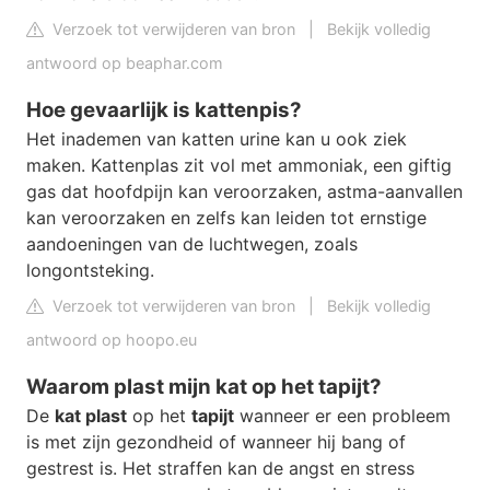
Verzoek tot verwijderen van bron
|
Bekijk volledig
antwoord op beaphar.com
Hoe gevaarlijk is kattenpis?
Het inademen van katten urine kan u ook ziek
maken. Kattenplas zit vol met ammoniak, een giftig
gas dat hoofdpijn kan veroorzaken, astma-aanvallen
kan veroorzaken en zelfs kan leiden tot ernstige
aandoeningen van de luchtwegen, zoals
longontsteking.
Verzoek tot verwijderen van bron
|
Bekijk volledig
antwoord op hoopo.eu
Waarom plast mijn kat op het tapijt?
De
kat plast
op het
tapijt
wanneer er een probleem
is met zijn gezondheid of wanneer hij bang of
gestrest is. Het straffen kan de angst en stress