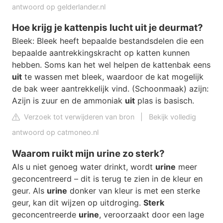
antwoord op gelderlander.nl
Hoe krijg je kattenpis lucht uit je deurmat?
Bleek: Bleek heeft bepaalde bestandsdelen die een
bepaalde aantrekkingskracht op katten kunnen
hebben. Soms kan het wel helpen de kattenbak eens
uit
te wassen met bleek, waardoor de kat mogelijk
de bak weer aantrekkelijk vind. (Schoonmaak) azijn:
Azijn is zuur en de ammoniak
uit
plas is basisch.
Verzoek tot verwijderen van bron
|
Bekijk volledig
antwoord op catmoneo.nl
Waarom ruikt mijn urine zo sterk?
Als u niet genoeg water drinkt, wordt
urine
meer
geconcentreerd – dit is terug te zien in de kleur en
geur. Als
urine
donker van kleur is met een sterke
geur, kan dit wijzen op uitdroging.
Sterk
geconcentreerde
urine
, veroorzaakt door een lage