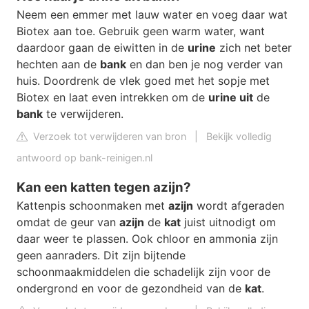
Neem een emmer met lauw water en voeg daar wat
Biotex aan toe. Gebruik geen warm water, want
daardoor gaan de eiwitten in de
urine
zich net beter
hechten aan de
bank
en dan ben je nog verder van
huis. Doordrenk de vlek goed met het sopje met
Biotex en laat even intrekken om de
urine uit
de
bank
te verwijderen.
Verzoek tot verwijderen van bron
|
Bekijk volledig
antwoord op bank-reinigen.nl
Kan een katten tegen azijn?
Kattenpis schoonmaken met
azijn
wordt afgeraden
omdat de geur van
azijn
de
kat
juist uitnodigt om
daar weer te plassen. Ook chloor en ammonia zijn
geen aanraders. Dit zijn bijtende
schoonmaakmiddelen die schadelijk zijn voor de
ondergrond en voor de gezondheid van de
kat
.