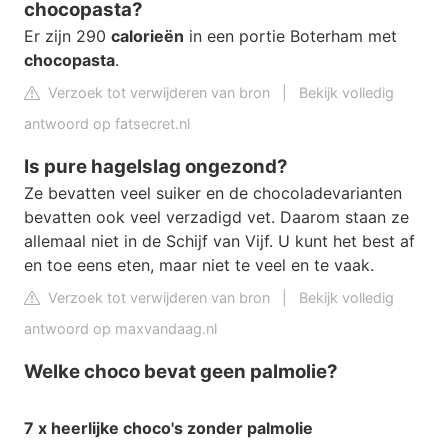
chocopasta?
Er zijn 290
calorieën
in een portie Boterham met
chocopasta
.
Verzoek tot verwijderen van bron
|
Bekijk volledig
antwoord op fatsecret.nl
Is pure hagelslag ongezond?
Ze bevatten veel suiker en de chocoladevarianten
bevatten ook veel verzadigd vet. Daarom staan ze
allemaal niet in de Schijf van Vijf. U kunt het best af
en toe eens eten, maar niet te veel en te vaak.
Verzoek tot verwijderen van bron
|
Bekijk volledig
antwoord op maxvandaag.nl
Welke choco bevat geen palmolie?
7 x heerlijke
choco's
zonder
palmolie