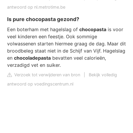
antwoord op nl.metrotime.be
Is pure chocopasta gezond?
Een boterham met hagelslag of
chocopasta
is voor
veel kinderen een feestje. Ook sommige
volwassenen starten hiermee graag de dag. Maar dit
broodbeleg staat niet in de Schijf van Vijf. Hagelslag
en
chocoladepasta
bevatten veel calorieën,
verzadigd vet en suiker.
Verzoek tot verwijderen van bron
|
Bekijk volledig
antwoord op voedingscentrum.nl