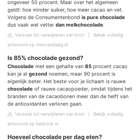
ongeveer 50 procent. Maar over het algemeen
geldt: hoe minder suiker, hoe meer cacao en vet.
Volgens de Consumentenbond
is pure chocolade
dus vaak wel vetter
dan melkchocolade
.
Verzoek tot verwijderen van bron
|
Bekijk volledig
antwoord op maxvandaag.nl
Is 85% chocolade gezond?
Chocolade
met een gehalte van
85
procent cacao
kan je al
gezond
noemen, maar 90 procent is
eigenlijk beter. Het beste voor je lichaam is rauwe
chocolade
of rauwe cacaopoeder, omdat tijdens het
branden van de cacaobonen meer dan de helft van
de antioxidanten verloren gaan.
Verzoek tot verwijderen van bron
|
Bekijk volledig
antwoord op bedrock.nl
Hoeveel chocolade per dag eten?