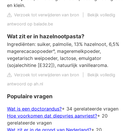
en klein.
Verzoek tot verwijderen van bron
|
Bekijk volledig
antwoord op balade.be
Wat zit er in hazelnootpasta?
Ingrediënten: suiker, palmolie, 13% hazelnoot, 6,5%
magerecacaopoeder°, mageremelkpoeder,
vegetarisch weipoeder, lactose, emulgator
(sojalechitine [E322]), natuurlijk vanillearoma.
Verzoek tot verwijderen van bron
|
Bekijk volledig
antwoord op ah.nl
Populaire vragen
Wat is een doctorandus?
+ 34 gerelateerde vragen
Hoe voorkomen dat diepvries aanvriest?
+ 20
gerelateerde vragen
Wat zit er in de grond van Nederland?
+ 20