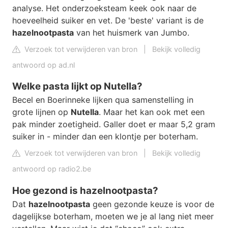
analyse. Het onderzoeksteam keek ook naar de
hoeveelheid suiker en vet. De 'beste' variant is de
hazelnootpasta
van het huismerk van Jumbo.
Verzoek tot verwijderen van bron
|
Bekijk volledig
antwoord op ad.nl
Welke pasta lijkt op Nutella?
Becel en Boerinneke lijken qua samenstelling in
grote lijnen op
Nutella
. Maar het kan ook met een
pak minder zoetigheid. Galler doet er maar 5,2 gram
suiker in - minder dan een klontje per boterham.
Verzoek tot verwijderen van bron
|
Bekijk volledig
antwoord op radio2.be
Hoe gezond is hazelnootpasta?
Dat
hazelnootpasta
geen gezonde keuze is voor de
dagelijkse boterham, moeten we je al lang niet meer