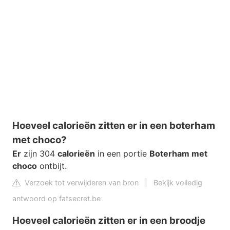
Hoeveel calorieën zitten er in een boterham
met choco?
Er
zijn 304
calorieën
in een portie
Boterham met
choco
ontbijt.
Verzoek tot verwijderen van bron
|
Bekijk volledig
antwoord op fatsecret.be
Hoeveel calorieën zitten er in een broodje