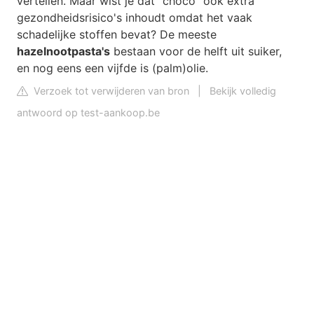
vertellen. Maar wist je dat “choco” ook extra
gezondheidsrisico's inhoudt omdat het vaak
schadelijke stoffen bevat? De meeste
hazelnootpasta's
bestaan voor de helft uit suiker,
en nog eens een vijfde is (palm)olie.
Verzoek tot verwijderen van bron
|
Bekijk volledig
antwoord op test-aankoop.be