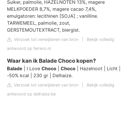
Suiker, palmolie, HAZELNOTEN 13%, magere
MELKPOEDER 8,7%, magere cacao 7,4%,
emulgatoren: lecithinen [SOJA] ; vanilline.
TARWEMEEL, palmolie, zout,
GERSTEMOUTEXTRACT, biergist.
Verzoek tot verwijderen van bron
|
Bekijk volledig
antwoord op ferrero.nl
Waar kan ik Balade Choco kopen?
Balade
| I Love
Choco
|
Choco
| Hazelnoot | Licht |
-50% kcal | 230 gr | Delhaize.
Verzoek tot verwijderen van bron
|
Bekijk volledig
antwoord op delhaize.be