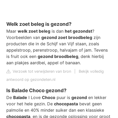
Welk zoet beleg is gezond?
Maar
welk zoet beleg
is dan
het gezondst
?
Voorbeelden van
gezond zoet broodbeleg
zijn
producten die in de Schijf van Vijf staan, zoals
appelstroop, perenstroop, halvajam of jam. Tevens
is fruit ook een
gezond broodbeleg
, denk hierbij
aan plakjes aardbei, appel of banaan.
Verzoek tot verwijderen van bron
|
Bekijk volledig
antwoord op gezondeten.nl
Is Balade Choco gezond?
De
Balade
I Love
Choco
puur is
gezond
en lekker
voor het hele gezin. De
chocopasta
bevat geen
palmolie en 40% minder suiker dan een klassieke
chocopasta
, en is de gezonde oplossing voor groot