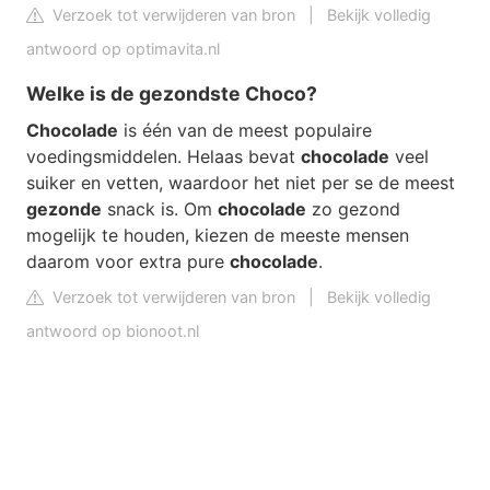
Verzoek tot verwijderen van bron
|
Bekijk volledig
antwoord op optimavita.nl
Welke is de gezondste Choco?
Chocolade
is één van de meest populaire
voedingsmiddelen. Helaas bevat
chocolade
veel
suiker en vetten, waardoor het niet per se de meest
gezonde
snack is. Om
chocolade
zo gezond
mogelijk te houden, kiezen de meeste mensen
daarom voor extra pure
chocolade
.
Verzoek tot verwijderen van bron
|
Bekijk volledig
antwoord op bionoot.nl