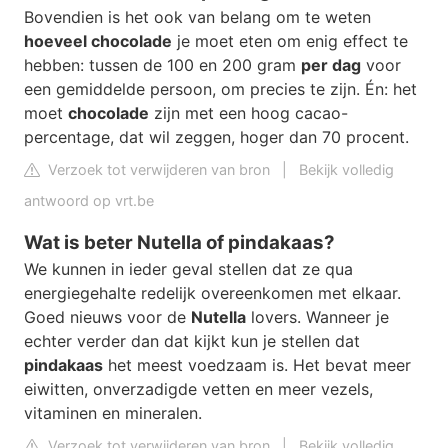
Bovendien is het ook van belang om te weten
hoeveel chocolade
je moet eten om enig effect te
hebben: tussen de 100 en 200 gram
per dag
voor
een gemiddelde persoon, om precies te zijn. Én: het
moet
chocolade
zijn met een hoog cacao-
percentage, dat wil zeggen, hoger dan 70 procent.
Verzoek tot verwijderen van bron
|
Bekijk volledig
antwoord op vrt.be
Wat is beter Nutella of pindakaas?
We kunnen in ieder geval stellen dat ze qua
energiegehalte redelijk overeenkomen met elkaar.
Goed nieuws voor de
Nutella
lovers. Wanneer je
echter verder dan dat kijkt kun je stellen dat
pindakaas
het meest voedzaam is. Het bevat meer
eiwitten, onverzadigde vetten en meer vezels,
vitaminen en mineralen.
Verzoek tot verwijderen van bron
|
Bekijk volledig