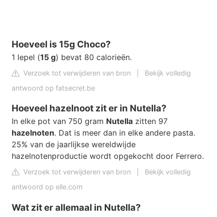
Hoeveel is 15g Choco?
1 lepel (
15 g
) bevat 80 calorieën.
Verzoek tot verwijderen van bron
|
Bekijk volledig
antwoord op fatsecret.be
Hoeveel hazelnoot zit er in Nutella?
In elke pot van 750 gram
Nutella
zitten 97
hazelnoten
. Dat is meer dan in elke andere pasta.
25% van de jaarlijkse wereldwijde
hazelnotenproductie wordt opgekocht door Ferrero.
Verzoek tot verwijderen van bron
|
Bekijk volledig
antwoord op elle.com
Wat zit er allemaal in Nutella?