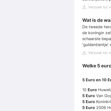
Verzoek tot v
Wat is de wa
De tweede herd
de koningin ze
schaarste bepaa
'guldentientje'
Verzoek tot v
Welke 5 euro
5 Euro
en 10
E
10
Euro
Huwelij
5 Euro
Van Gogh
5 Euro
Koninkri
5 Euro
2006 Het