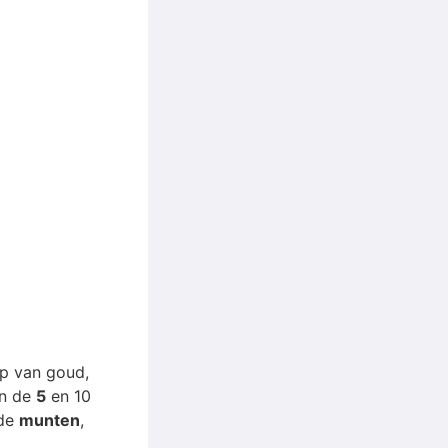
op van goud,
an de
5
en 10
ude
munten
,