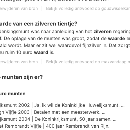
erwijderen van bron
|
Bekijk volledig antwoord op goudwisselkan
arde van een zilveren tientje?
enkingsmunt was naar aanleiding van het
zilveren
regerin
lf. De oplage van de munten was groot, zodat de
waarde
er
ld wordt. Maar er zit wel waardevol fijnzilver in. Dat zorg
 nu ruim 10 euro
waard
is.
erwijderen van bron
|
Bekijk volledig antwoord op maxvandaag.n
 munten zijn er?
uro munten
ksmunt 2002 | Ja, ik wil de Koninklijke Huwelijksmunt. ...
 Vijfje 2003 | Betalen met een meesterwerk. ...
jksmunt 2004 | De Koninkrijksmunt, 50 jaar samen. ...
 Rembrandt Vijfje | 400 jaar Rembrandt van Rijn.