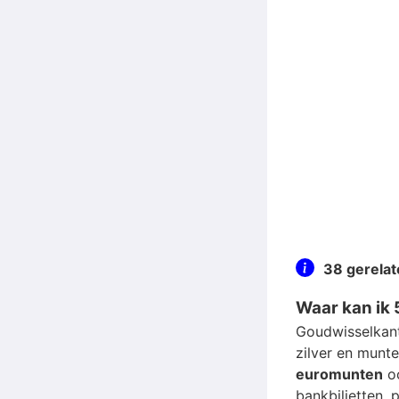
38 gerela
Waar kan ik 
Goudwisselkant
zilver en munt
euromunten
oo
bankbiljetten, 