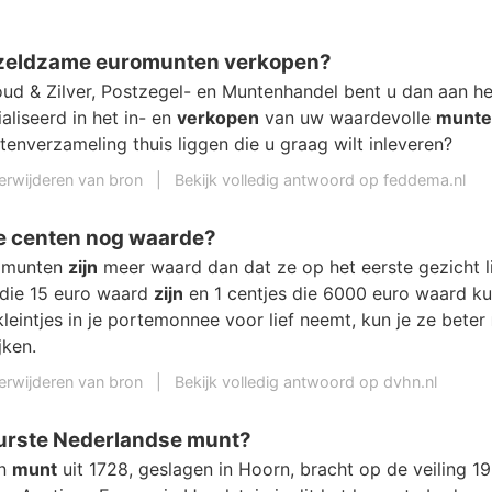
 zeldzame euromunten verkopen?
ud & Zilver, Postzegel- en Muntenhandel bent u dan aan het
ialiseerd in het in- en
verkopen
van uw waardevolle
munte
enverzameling thuis liggen die u graag wilt inleveren?
erwijderen van bron
|
Bekijk volledig antwoord op feddema.nl
 centen nog waarde?
 munten
zijn
meer waard dan dat ze op het eerste gezicht li
die 15 euro waard
zijn
en 1 centjes die 6000 euro waard k
kleintjes in je portemonnee voor lief neemt, kun je ze beter
jken.
erwijderen van bron
|
Bekijk volledig antwoord op dvhn.nl
uurste Nederlandse munt?
en
munt
uit 1728, geslagen in Hoorn, bracht op de veiling 1