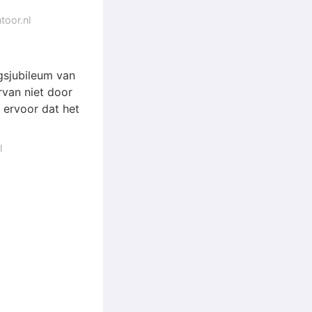
toor.nl
gsjubileum van
van niet door
t ervoor dat het
l