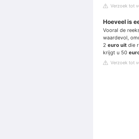
Verzoek tot v
Hoeveel is e
Vooral de reek
waardevol, omd
2
euro uit
die r
krijgt u 50
eur
Verzoek tot v