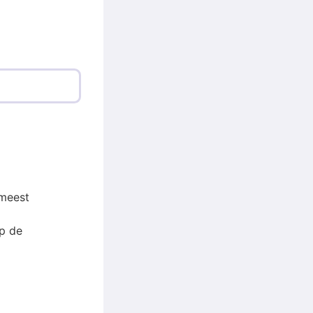
 meest
p de