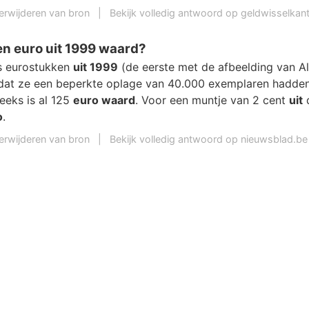
erwijderen van bron
|
Bekijk volledig antwoord op geldwisselkant
en euro uit 1999 waard?
s eurostukken
uit 1999
(de eerste met de afbeelding van Al
at ze een beperkte oplage van 40.000 exemplaren hadden
eeks is al 125
euro waard
. Voor een muntje van 2 cent
uit
d
o
.
erwijderen van bron
|
Bekijk volledig antwoord op nieuwsblad.be