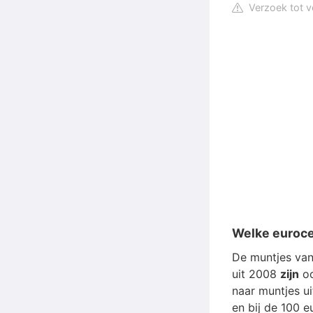
Verzoek tot v
Welke euroce
De muntjes van
uit 2008
zijn
oo
naar muntjes ui
en bij de 100 