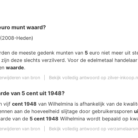
 euro munt waard?
 (2008-Heden)
rden de meeste gedenk munten van
5
euro niet meer uit ste
 zijn deze slechts verzilverd. Voor de edelmetaal handelaa
een
waarde
.
erwijderen van bron
|
Bekijk volledig antwoord op zilver-inkoop.n
rde van 5 cent uit 1948?
n vijf
cent 1948
van Wilhelmina is afhankelijk van de kwali
kennen aan de hoeveelheid slijtage door gebruikerssporen
u
arde van de
5 cent 1948
Wilhelmina wordt bepaald op kwal
erwijderen van bron
|
Bekijk volledig antwoord op verzamelaarsm