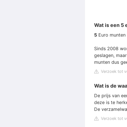
Wat is een 5
5
Euro munten
Sinds 2008 wo
geslagen, maar
munten dus g
Verzoek tot v
Wat is de waa
De prijs van ee
deze is te her
De verzamelwa
Verzoek tot v