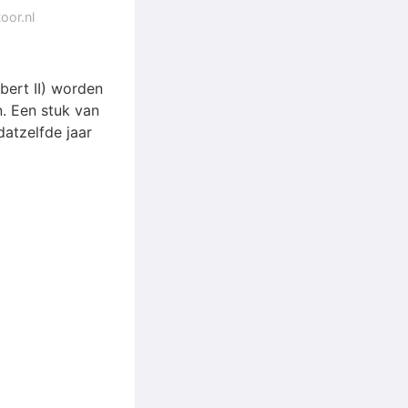
oor.nl
bert II) worden
. Een stuk van
atzelfde jaar