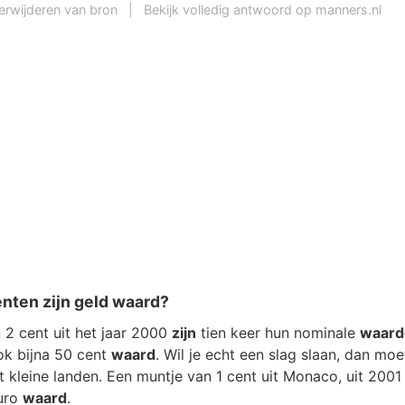
erwijderen van bron
|
Bekijk volledig antwoord op manners.nl
nten zijn geld waard?
 2 cent uit het jaar 2000
zijn
tien keer hun nominale
waard
k bijna 50 cent
waard
. Wil je echt een slag slaan, dan mo
t kleine landen. Een muntje van 1 cent uit Monaco, uit 2001
euro
waard
.