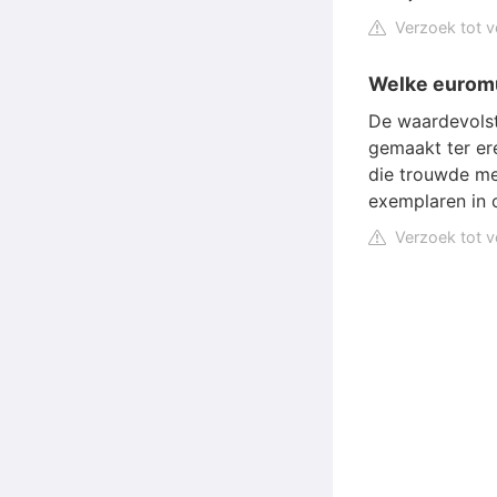
Verzoek tot v
Welke euromu
De waardevolst
gemaakt ter er
die trouwde me
exemplaren in 
Verzoek tot v