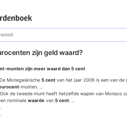
urocenten zijn geld waard?
nt
-munten
zijn
meer
waard
dan
5 cent
 De Monegaskische
5 cent
van het jaar 2006 is een van de
eurocent
-munten. ...
Ook de tweede munt heeft hetzelfde wapen van Monaco o
een nominale
waarde
van
5 cent
. ...
.
.