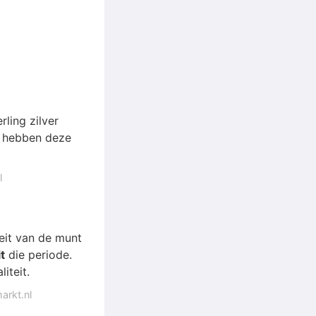
rling zilver
r hebben deze
l
teit van de munt
it
die periode.
iteit.
arkt.nl