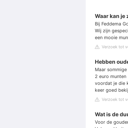
Waar kan je
Bij Feddema Go
Wij zijn gespec
een mooie munt
Verzoek tot v
Hebben oude
Maar sommige
2 euro munten 
voordat je die 
keer goed beki
Verzoek tot v
Wat is de d
Voor de goud