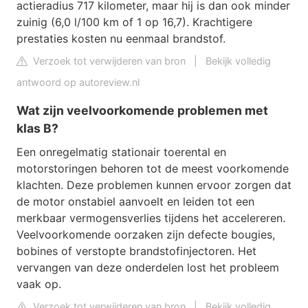
actieradius 717 kilometer, maar hij is dan ook minder
zuinig (6,0 l/100 km of 1 op 16,7). Krachtigere
prestaties kosten nu eenmaal brandstof.
Verzoek tot verwijderen van bron
|
Bekijk volledig
antwoord op autoreview.nl
Wat zijn veelvoorkomende problemen met
klas B?
Een onregelmatig stationair toerental en
motorstoringen behoren tot de meest voorkomende
klachten. Deze problemen kunnen ervoor zorgen dat
de motor onstabiel aanvoelt en leiden tot een
merkbaar vermogensverlies tijdens het accelereren.
Veelvoorkomende oorzaken zijn defecte bougies,
bobines of verstopte brandstofinjectoren. Het
vervangen van deze onderdelen lost het probleem
vaak op.
Verzoek tot verwijderen van bron
|
Bekijk volledig