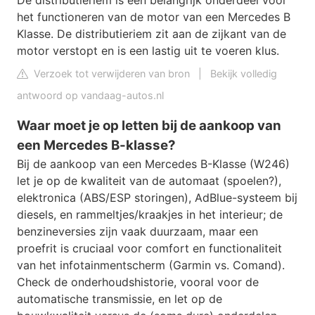
De distributieriem is een belangrijk onderdeel voor
het functioneren van de motor van een Mercedes B
Klasse. De distributieriem zit aan de zijkant van de
motor verstopt en is een lastig uit te voeren klus.
Verzoek tot verwijderen van bron
|
Bekijk volledig
antwoord op vandaag-autos.nl
Waar moet je op letten bij de aankoop van
een Mercedes B-klasse?
Bij de aankoop van een Mercedes B-Klasse (W246)
let je op de kwaliteit van de automaat (spoelen?),
elektronica (ABS/ESP storingen), AdBlue-systeem bij
diesels, en rammeltjes/kraakjes in het interieur; de
benzineversies zijn vaak duurzaam, maar een
proefrit is cruciaal voor comfort en functionaliteit
van het infotainmentscherm (Garmin vs. Comand).
Check de onderhoudshistorie, vooral voor de
automatische transmissie, en let op de