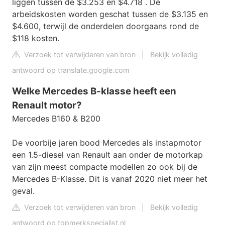
liggen tussen de $3.253 en $4.718 . De
arbeidskosten worden geschat tussen de $3.135 en
$4.600, terwijl de onderdelen doorgaans rond de
$118 kosten.
Verzoek tot verwijderen van bron
|
Bekijk volledig
antwoord op translate.google.com
Welke Mercedes B-klasse heeft een
Renault motor?
Mercedes B160 & B200
De voorbije jaren bood Mercedes als instapmotor
een 1.5-diesel van Renault aan onder de motorkap
van zijn meest compacte modellen zo ook bij de
Mercedes B-Klasse. Dit is vanaf 2020 niet meer het
geval.
Verzoek tot verwijderen van bron
|
Bekijk volledig
antwoord op topmerkspecialist.nl