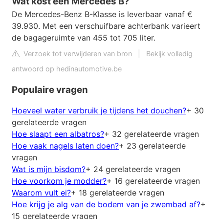
Wat kost een Mercedes B?
De Mercedes-Benz B-Klasse is leverbaar vanaf €
39.930. Met een verschuifbare achterbank varieert
de bagageruimte van 455 tot 705 liter.
Verzoek tot verwijderen van bron
|
Bekijk volledig
antwoord op hedinautomotive.be
Populaire vragen
Hoeveel water verbruik je tijdens het douchen?
+ 30
gerelateerde vragen
Hoe slaapt een albatros?
+ 32 gerelateerde vragen
Hoe vaak nagels laten doen?
+ 23 gerelateerde
vragen
Wat is mijn bisdom?
+ 24 gerelateerde vragen
Hoe voorkom je modder?
+ 16 gerelateerde vragen
Waarom vult ei?
+ 18 gerelateerde vragen
Hoe krijg je alg van de bodem van je zwembad af?
+
15 gerelateerde vragen