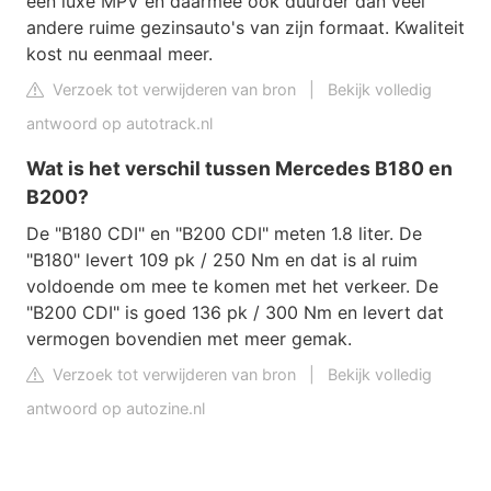
een luxe MPV en daarmee ook duurder dan veel
andere ruime gezinsauto's van zijn formaat. Kwaliteit
kost nu eenmaal meer.
Verzoek tot verwijderen van bron
|
Bekijk volledig
antwoord op autotrack.nl
Wat is het verschil tussen Mercedes B180 en
B200?
De "B180 CDI" en "B200 CDI" meten 1.8 liter. De
"B180" levert 109 pk / 250 Nm en dat is al ruim
voldoende om mee te komen met het verkeer. De
"B200 CDI" is goed 136 pk / 300 Nm en levert dat
vermogen bovendien met meer gemak.
Verzoek tot verwijderen van bron
|
Bekijk volledig
antwoord op autozine.nl