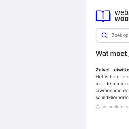
Wat moet je
Zuivel – eiwitt
Het is beter de
met de remmend
eiwitinname de
schildklierhor
Verzoek tot v