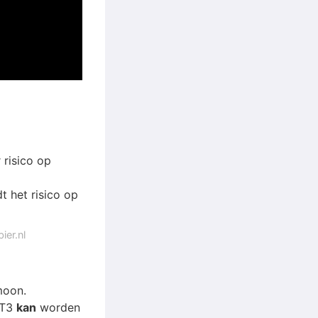
 risico op
 het risico op
ier.nl
moon.
 T3
kan
worden