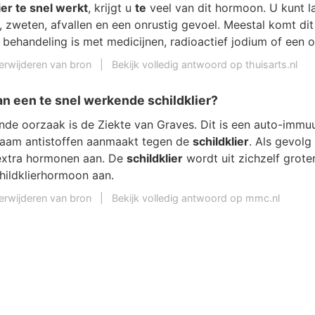
ier te snel werkt
, krijgt u
te
veel van dit hormoon. U kunt l
 zweten, afvallen en een onrustig gevoel. Meestal komt dit
behandeling is met medicijnen, radioactief jodium of een o
erwijderen van bron
|
Bekijk volledig antwoord op thuisarts.nl
n een te snel werkende schildklier?
de oorzaak is de Ziekte van Graves. Dit is een auto-immu
chaam antistoffen aanmaakt tegen de
schildklier
. Als gevol
xtra hormonen aan. De
schildklier
wordt uit zichzelf grote
hildklierhormoon aan.
erwijderen van bron
|
Bekijk volledig antwoord op mmc.nl