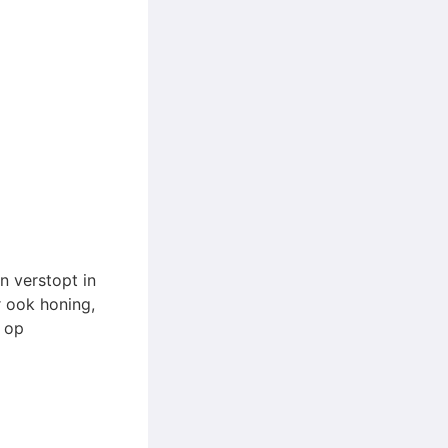
en verstopt in
r ook honing,
 op