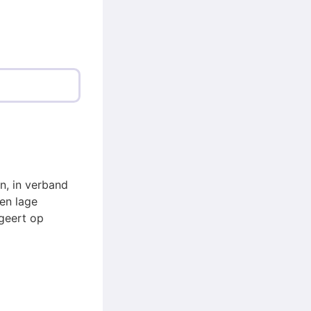
en, in verband
en lage
ageert op