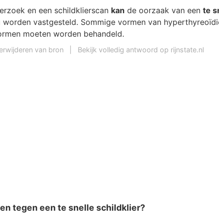
rzoek en een schildklierscan
kan
de oorzaak van een
te 
u worden vastgesteld. Sommige vormen van hyperthyreoïd
vormen moeten worden behandeld.
erwijderen van bron
|
Bekijk volledig antwoord op rijnstate.nl
en tegen een te snelle schildklier?