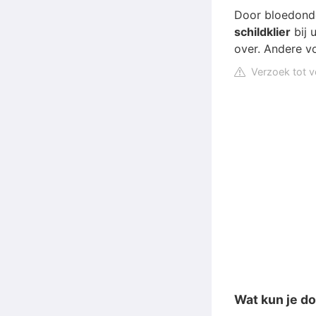
Door bloedonde
schildklier
bij 
over. Andere 
Verzoek tot v
Wat kun je do