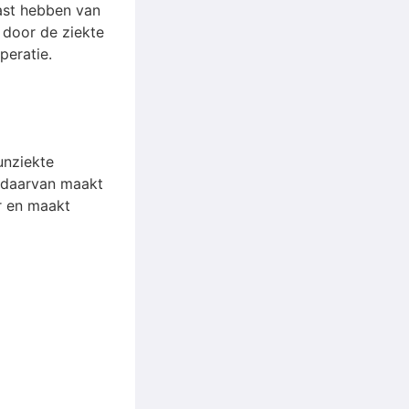
ast hebben van
 door de ziekte
peratie.
unziekte
g daarvan maakt
r en maakt