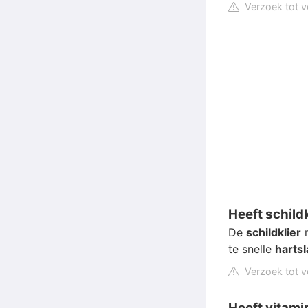
Verzoek tot v
Heeft schild
De
schildklier
m
te snelle
hartsl
Verzoek tot v
Heeft vitami