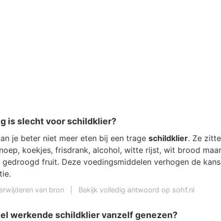
 is slecht voor schildklier?
kan je beter niet meer eten bij een trage
schildklier
. Ze zitt
oep, koekjes, frisdrank, alcohol, witte rijst, wit brood maa
 gedroogd fruit. Deze voedingsmiddelen verhogen de kans
tie.
erwijderen van bron
|
Bekijk volledig antwoord op sohf.nl
nel werkende schildklier vanzelf genezen?