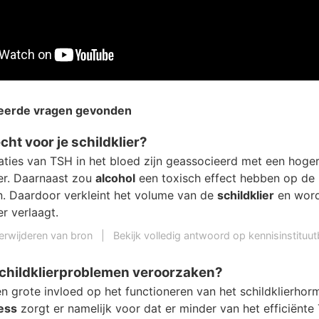
teerde vragen gevonden
echt voor je schildklier?
ties van TSH in het bloed zijn geassocieerd met een hoger
ker. Daarnaast zou
alcohol
een toxisch effect hebben op de
en. Daardoor verkleint het volume van de
schildklier
en wordt
er verlaagt.
erwijderen van bron
|
Bekijk volledig antwoord op kennisinstituutb
schildklierproblemen veroorzaken?
n grote invloed op het functioneren van het schildklierhor
ess
zorgt er namelijk voor dat er minder van het efficiënte