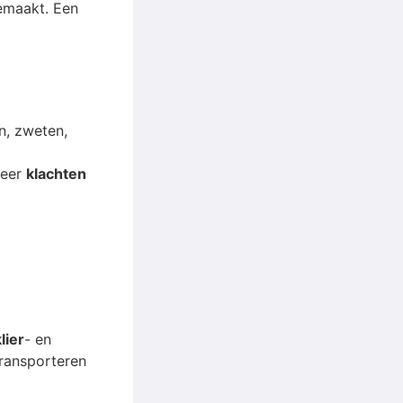
emaakt. Een
n, zweten,
meer
klachten
lier
- en
transporteren