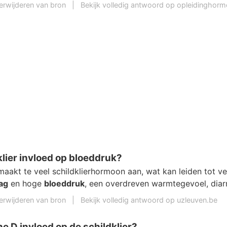
erwijderen van bron
|
Bekijk volledig antwoord op opleidinghorm
klier invloed op bloeddruk?
aakt te veel schildklierhormoon aan, wat kan leiden tot v
ag
en hoge
bloeddruk
, een overdreven warmtegevoel, diar
erwijderen van bron
|
Bekijk volledig antwoord op uzleuven.be
ne D invloed op de schildklier?