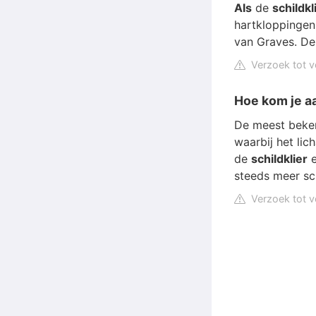
Als
de
schildkl
hartkloppingen,
van Graves. De 
Verzoek tot v
Hoe kom je aa
De meest beken
waarbij het li
de
schildklier
e
steeds meer sc
Verzoek tot v