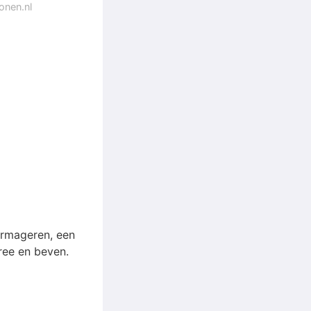
onen.nl
ermageren, een
ree en beven.