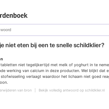
 niet eten bij een te snelle schildklier?
en
 tabletten niet tegelijkertijd met melk of yoghurt in te nem
e werking van calcium in deze producten. Wel blijkt dat e
 stofwisseling verlaagt waardoor het lichaam niet goed re
moon.
erwijderen van bron
|
Bekijk volledig antwoord op schildklier.nl