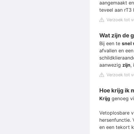
aangemaakt en 
teveel aan rT3
Verzoek tot v
Wat zijn de 
Bij een te
snel 
afvallen en ee
schildklieraan
aanwezig
zijn
,
Verzoek tot v
Hoe krijg ik
Krijg
genoeg vi
Vetoplosbare v
hersenfunctie. 
en een tekort 