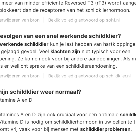
meer van minder efficiënte Reversed T3 (rT3) wordt aang
 blokkeert dan de receptoren van het schildklierhormoon.
erwijderen van bron
|
Bekijk volledig antwoord op sohf.nl
gevolgen van een snel werkende schildklier?
werkende schildklier
kun je last hebben van hartkloppinge
n gejaagd gevoel. Veel
klachten zijn
niet typisch voor een
doening. Ze komen ook voor bij andere aandoeningen. Als 
 is er wellicht sprake van een schildklieraandoening.
erwijderen van bron
|
Bekijk volledig antwoord op schildklier.nl
 mijn schildklier weer normaal?
tamine A en D
itamines A en D zijn ook cruciaal voor een optimale
schildk
Vitamine D is nodig om schildklierhormoon in uw cellen te 
komt vrij vaak voor bij mensen met
schildklierproblemen
.