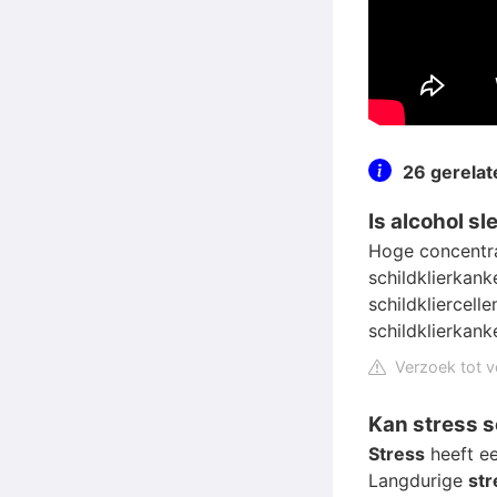
26 gerela
Is alcohol sl
Hoge concentra
schildklierkan
schildkliercell
schildklierkank
Verzoek tot v
Kan stress 
Stress
heeft ee
Langdurige
str