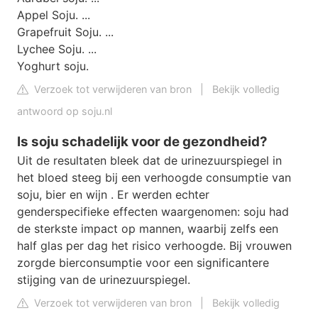
Appel Soju. ...
Grapefruit Soju. ...
Lychee Soju. ...
Yoghurt soju.
Verzoek tot verwijderen van bron
|
Bekijk volledig
antwoord op soju.nl
Is soju schadelijk voor de gezondheid?
Uit de resultaten bleek dat de urinezuurspiegel in
het bloed steeg bij een verhoogde consumptie van
soju, bier en wijn . Er werden echter
genderspecifieke effecten waargenomen: soju had
de sterkste impact op mannen, waarbij zelfs een
half glas per dag het risico verhoogde. Bij vrouwen
zorgde bierconsumptie voor een significantere
stijging van de urinezuurspiegel.
Verzoek tot verwijderen van bron
|
Bekijk volledig