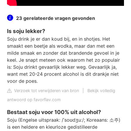
23 gerelateerde vragen gevonden
Is soju lekker?
Soju drink je er dan koud bij, en in shotjes. Het
smaakt een beetje als wodka, maar dan met een
milde smaak en zonder dat brandende gevoel in je
keel. Je snapt meteen ook waarom het zo populair
is: Soju drinkt gevaarlijk lekker weg. Gevaarlijk ja,
want met 20-24 procent alcohol is dit drankje niet
voor de poes.
Verzoek tot verwijderen van bron
|
Bekijk volledig
antwoord op favorflav.com
Bestaat soju voor 100% uit alcohol?
Soju (Engelse uitspraak: /ˈsoʊdʒuː/; Koreaans: 소주)
is een heldere en kleurloze gedistilleerde