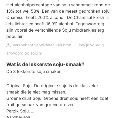
Het alcoholpercentage van soju schommelt rond de
13% tot wel 53%. Een van de meest gedronken soju:
Chamisul heeft 20,1% alcohol. De Chamisul Fresh is
iets lichter en heeft 16,9% alcohol. Tegenwoordig
zijn vooral de verschillende Soju mixdrankjes erg
populair.
Verzoek tot verwijderen van bron
|
Bekijk volledig
antwoord op soju.nl
Wat is de lekkerste soju-smaak?
De 8 lekkerste soju smaken.
Original Soju. De originele soju is de klassieke
smaak die je niet mag missen. ...
Groene druif Soju. Groene druif soju heeft een zoet
fruitige smaak van groene druiven. ...
Perzik Soju. ...
Aardbei soju. ...