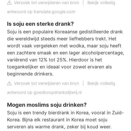
Verzoek tot verwijderen van bron
|
Bekijk volledig
antwoord op translate.google.com
Is soju een sterke drank?
Soju is een populaire Koreaanse gedistilleerde drank
die wereldwijd steeds meer liefhebbers trekt. Het
wordt vaak vergeleken met wodka, maar soju heeft
een zachtere smaak en een lager alcoholpercentage,
variërend van 12% tot 25%. Hierdoor is het
toegankelijker en ideaal voor zowel ervaren als
beginnende drinkers.
Verzoek tot verwijderen van bron
|
Bekijk volledig
antwoord op goedkoopdrankslijterij.nl
Mogen moslims soju drinken?
Soju is een trendy bierdrank in Korea, vooral in Zuid-
Korea. Bijna elk restaurant in Korea moet soju
serveren als warme drank, zeker bij koud weer.