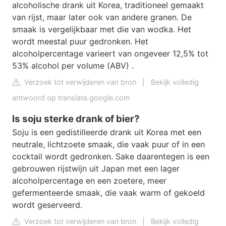
alcoholische drank uit Korea, traditioneel gemaakt
van rijst, maar later ook van andere granen. De
smaak is vergelijkbaar met die van wodka. Het
wordt meestal puur gedronken. Het
alcoholpercentage varieert van ongeveer 12,5% tot
53% alcohol per volume (ABV) .
Verzoek tot verwijderen van bron
|
Bekijk volledig
antwoord op translate.google.com
Is soju sterke drank of bier?
Soju is een gedistilleerde drank uit Korea met een
neutrale, lichtzoete smaak, die vaak puur of in een
cocktail wordt gedronken. Sake daarentegen is een
gebrouwen rijstwijn uit Japan met een lager
alcoholpercentage en een zoetere, meer
gefermenteerde smaak, die vaak warm of gekoeld
wordt geserveerd.
Verzoek tot verwijderen van bron
|
Bekijk volledig