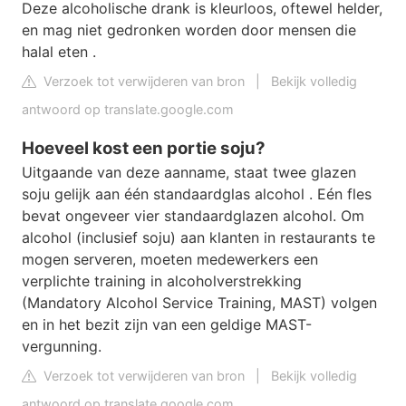
Deze alcoholische drank is kleurloos, oftewel helder,
en mag niet gedronken worden door mensen die
halal eten .
Verzoek tot verwijderen van bron
|
Bekijk volledig
antwoord op translate.google.com
Hoeveel kost een portie soju?
Uitgaande van deze aanname, staat twee glazen
soju gelijk aan één standaardglas alcohol . Eén fles
bevat ongeveer vier standaardglazen alcohol. Om
alcohol (inclusief soju) aan klanten in restaurants te
mogen serveren, moeten medewerkers een
verplichte training in alcoholverstrekking
(Mandatory Alcohol Service Training, MAST) volgen
en in het bezit zijn van een geldige MAST-
vergunning.
Verzoek tot verwijderen van bron
|
Bekijk volledig
antwoord op translate.google.com