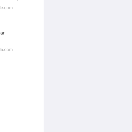
gle.com
ar
gle.com