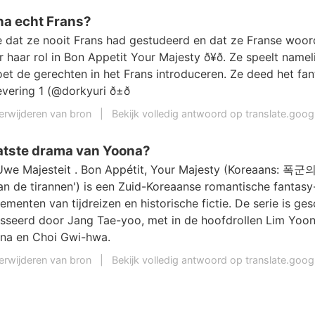
na echt Frans?
 dat ze nooit Frans had gestudeerd en dat ze Franse woo
haar rol in Bon Appetit Your Majesty ð¥ð. Ze speelt namel
t de gerechten in het Frans introduceren. Ze deed het fant
evering 1 (@dorkyuri ð±ð
erwijderen van bron
|
Bekijk volledig antwoord op translate.goo
aatste drama van Yoona?
 Uwe Majesteit . Bon Appétit, Your Majesty (Koreaans: 폭군의 
n de tirannen') is een Zuid-Koreaanse romantische fantasy-
ementen van tijdreizen en historische fictie. De serie is g
sseerd door Jang Tae-yoo, met in de hoofdrollen Lim Yoo
na en Choi Gwi-hwa.
erwijderen van bron
|
Bekijk volledig antwoord op translate.goo