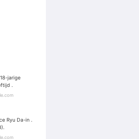
18-jarige
tijd .
gle.com
ce Ryu Da-in .
).
gle.com