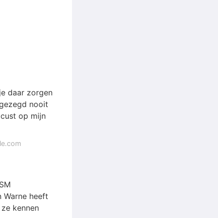
 je daar zorgen
 gezegd nooit
ocust op mijn
gle.com
 SM
n Warne heeft
. ze kennen