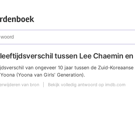
 leeftijdsverschil tussen Lee Chaemin e
tijdsverschil van ongeveer 10 jaar tussen de Zuid-Koreaanse
Yoona (Yoona van Girls' Generation).
erwijderen van bron
|
Bekijk volledig antwoord op imdb.com