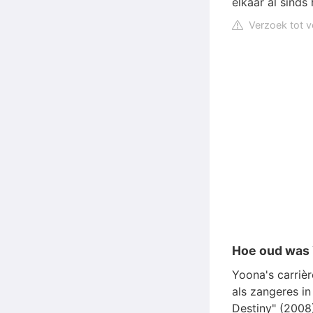
elkaar al sinds 
Verzoek tot v
Hoe oud was 
Yoona's carriè
als zangeres i
Destiny" (2008)