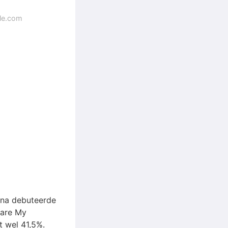
gle.com
oona debuteerde
 are My
t wel 41,5%.