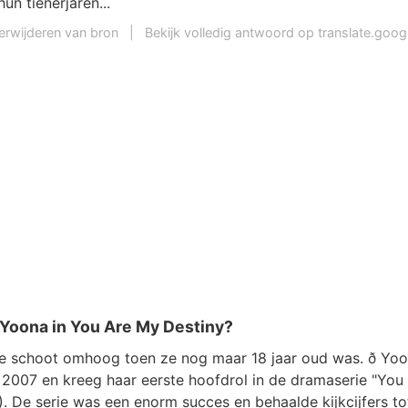
hun tienerjaren...
erwijderen van bron
|
Bekijk volledig antwoord op translate.goo
Yoona in You Are My Destiny?
re schoot omhoog toen ze nog maar 18 jaar oud was. ð Y
n 2007 en kreeg haar eerste hoofdrol in de dramaserie "You
. De serie was een enorm succes en behaalde kijkcijfers to