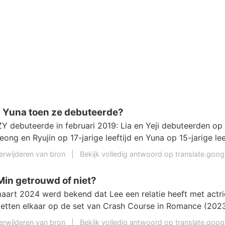
 Yuna toen ze debuteerde?
ZY debuteerde in februari 2019: Lia en Yeji debuteerden op 
eong en Ryujin op 17-jarige leeftijd en Yuna op 15-jarige leef
erwijderen van bron
|
Bekijk volledig antwoord op translate.goo
Min getrouwd of niet?
maart 2024 werd bekend dat Lee een relatie heeft met actri
tten elkaar op de set van Crash Course in Romance (2023
erwijderen van bron
|
Bekijk volledig antwoord op translate.goo