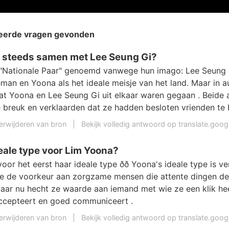
teerde vragen gevonden
g steeds samen met Lee Seung Gi?
"Nationale Paar" genoemd vanwege hun imago: Lee Seung 
eman en Yoona als het ideale meisje van het land. Maar in 
t Yoona en Lee Seung Gi uit elkaar waren gegaan . Beide
 breuk en verklaarden dat ze hadden besloten vrienden te b
erwijderen van bron
|
Bekijk volledig antwoord op translate.goo
deale type voor Lim Yoona?
or het eerst haar ideale type ðð Yoona's ideale type is v
e de voorkeur aan zorgzame mensen die attente dingen de
aar nu hecht ze waarde aan iemand met wie ze een klik heef
accepteert en goed communiceert .
erwijderen van bron
|
Bekijk volledig antwoord op translate.goo