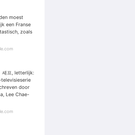
rden moest
ijk een Franse
astisch, zoals
gle.com
셰프, letterlijk:
televisieserie
eschreven door
na, Lee Chae-
gle.com