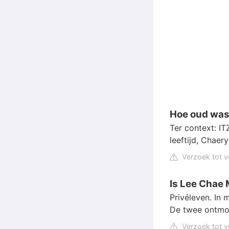
Hoe oud was
Ter context: IT
leeftijd, Chaery
Verzoek tot v
Is Lee Chae 
Privéleven. In 
De twee ontmoe
Verzoek tot v