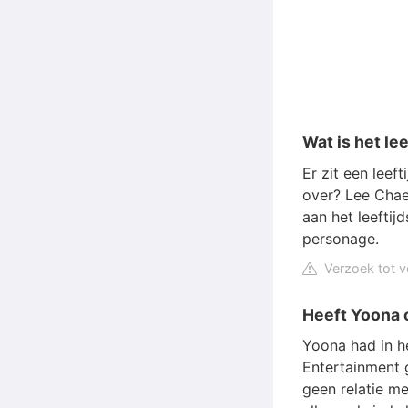
Wat is het le
Er zit een leef
over? Lee Chae
aan het leeftij
personage.
Verzoek tot v
Heeft Yoona o
Yoona had in he
Entertainment 
geen relatie me