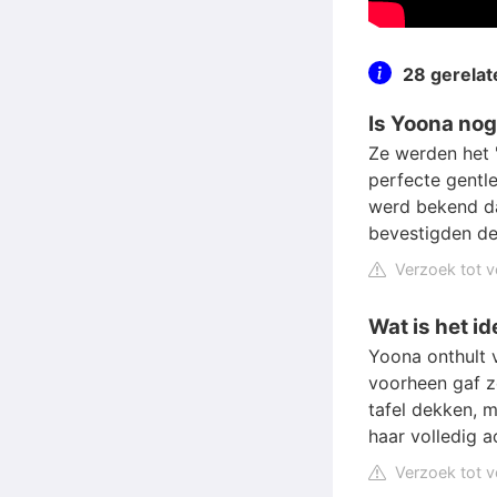
28 gerela
Is Yoona no
Ze werden het 
perfecte gentl
werd bekend da
bevestigden de
Verzoek tot v
Wat is het i
Yoona onthult vo
voorheen gaf z
tafel dekken, m
haar volledig 
Verzoek tot v