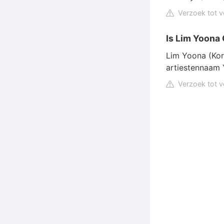
Verzoek tot v
Is Lim Yoona
Lim Yoona (Ko
artiestennaam 
Verzoek tot v