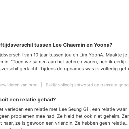
eftijdsverschil tussen Lee Chaemin en Yoona?
tijdsverschil van 10 jaar tussen jou en Lim YoonA. Maakte je
min: “Toen we samen aan het acteren waren, heb ik eerlijk
dsverschil gedacht. Tijdens de opnames was ik volledig gef
erwijderen van bron
|
Bekijk volledig antwoord op translate.goo
oit een relatie gehad?
t verleden een relatie met Lee Seung Gi , een relatie waar
geen problemen mee had. Ze hield het ook niet geheim. Ze
t haar, ze is gewoon een vriendin. Ze hebben geen relatie..