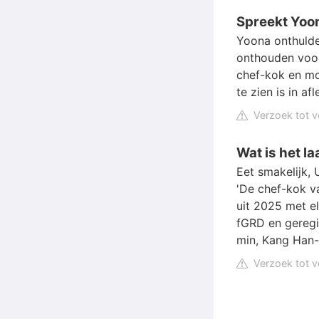
Spreekt Yoo
Yoona onthulde
onthouden voor 
chef-kok en moe
te zien is in afl
Verzoek tot v
Wat is het l
Eet smakelijk,
'De chef-kok va
uit 2025 met el
fGRD en geregi
min, Kang Han-
Verzoek tot v