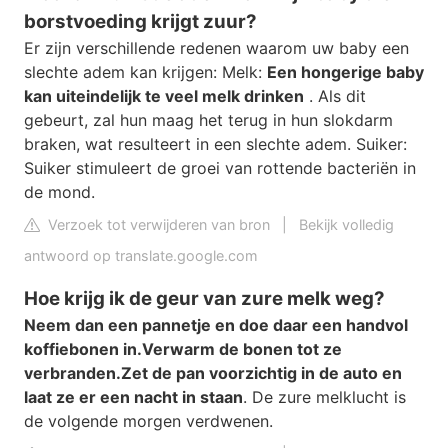
borstvoeding krijgt zuur?
Er zijn verschillende redenen waarom uw baby een
slechte adem kan krijgen: Melk:
Een hongerige baby
kan uiteindelijk te veel melk drinken
. Als dit
gebeurt, zal hun maag het terug in hun slokdarm
braken, wat resulteert in een slechte adem. Suiker:
Suiker stimuleert de groei van rottende bacteriën in
de mond.
Verzoek tot verwijderen van bron
|
Bekijk volledig
antwoord op translate.google.com
Hoe krijg ik de geur van zure melk weg?
Neem dan een pannetje en doe daar een handvol
koffiebonen in.
Verwarm de bonen tot ze
verbranden.
Zet de pan voorzichtig in de auto en
laat ze er een nacht in staan
. De zure melklucht is
de volgende morgen verdwenen.