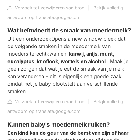
Verzoek tot verwijderen van bron
|
Bekijk volledig
antwoord op translate.google.com
Wat beïnvloedt de smaak van moedermelk?
Uit een onderzoekOpens a new window bleek dat
de volgende smaken in de moedermelk van
moeders terechtkwamen:
karwij, anijs, munt,
eucalyptus, knoflook, wortels en alcohol
. Maak je
geen zorgen dat wat je eet de smaak van je melk
kan veranderen – dit is eigenlijk een goede zaak,
omdat het je baby blootstelt aan verschillende
smaken.
Verzoek tot verwijderen van bron
|
Bekijk volledig
antwoord op translate.google.com
Kunnen baby's moedermelk ruiken?
Een kind kan de geur van de borst van zijn of haar