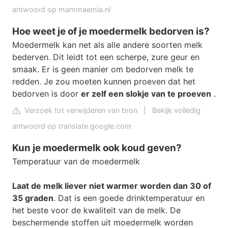
antwoord op mammaemia.nl
Hoe weet je of je moedermelk bedorven is?
Moedermelk kan net als alle andere soorten melk
bederven. Dit leidt tot een scherpe, zure geur en
smaak. Er is geen manier om bedorven melk te
redden. Je zou moeten kunnen proeven dat het
bedorven is door
er zelf een slokje van te proeven
.
Verzoek tot verwijderen van bron
|
Bekijk volledig
antwoord op translate.google.com
Kun je moedermelk ook koud geven?
Temperatuur van de moedermelk
Laat de melk liever niet warmer worden dan 30 of
35 graden
. Dat is een goede drinktemperatuur en
het beste voor de kwaliteit van de melk. De
beschermende stoffen uit moedermelk worden