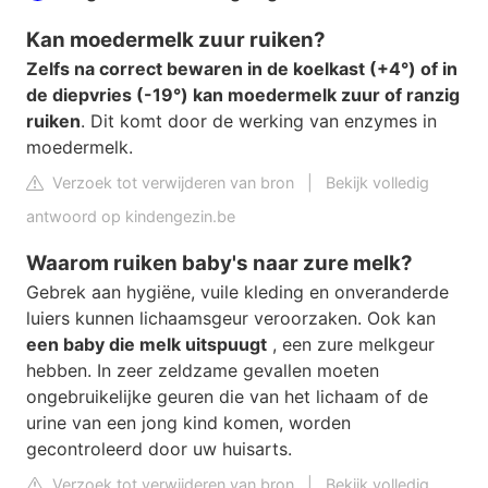
Kan moedermelk zuur ruiken?
Zelfs na correct bewaren in de koelkast (+4°) of in
de diepvries (-19°) kan moedermelk zuur of ranzig
ruiken
. Dit komt door de werking van enzymes in
moedermelk.
Verzoek tot verwijderen van bron
|
Bekijk volledig
antwoord op kindengezin.be
Waarom ruiken baby's naar zure melk?
Gebrek aan hygiëne, vuile kleding en onveranderde
luiers kunnen lichaamsgeur veroorzaken. Ook kan
een baby die melk uitspuugt
, een zure melkgeur
hebben. In zeer zeldzame gevallen moeten
ongebruikelijke geuren die van het lichaam of de
urine van een jong kind komen, worden
gecontroleerd door uw huisarts.
Verzoek tot verwijderen van bron
|
Bekijk volledig