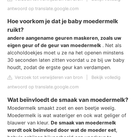
antwoord op translate.google.com
Hoe voorkom je dat je baby moedermelk
ruikt?
andere aangename geuren maskeren, zoals uw
eigen geur of de geur van moedermelk
. Net als
alcoholdoekjes moet u ze na het openen minstens
30 seconden laten zitten voordat u ze bij uw baby
houdt, zodat de ergste geur kan verdampen.
Verzoek tot verwijderen van bron
|
Bekijk volledig
antwoord op translate.google.com
Wat beïnvloedt de smaak van moedermelk?
Moedermelk smaakt zoet en een beetje weeïg.
Moedermelk is wat wateriger en ook wat geliger of
blauwer van kleur.
De smaak van moedermelk
wordt ook beïnvloed door wat de moeder eet
,