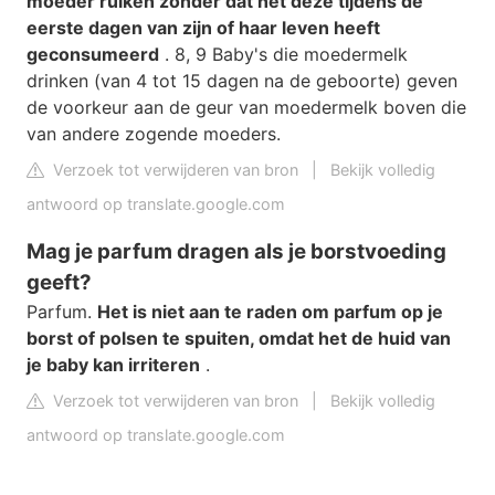
moeder ruiken zonder dat het deze tijdens de
eerste dagen van zijn of haar leven heeft
geconsumeerd
. 8, 9 Baby's die moedermelk
drinken (van 4 tot 15 dagen na de geboorte) geven
de voorkeur aan de geur van moedermelk boven die
van andere zogende moeders.
Verzoek tot verwijderen van bron
|
Bekijk volledig
antwoord op translate.google.com
Mag je parfum dragen als je borstvoeding
geeft?
Parfum.
Het is niet aan te raden om parfum op je
borst of polsen te spuiten, omdat het de huid van
je baby kan irriteren
.
Verzoek tot verwijderen van bron
|
Bekijk volledig
antwoord op translate.google.com