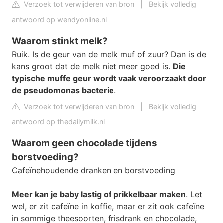
Verzoek tot verwijderen van bron
|
Bekijk volledig
antwoord op wendyonline.nl
Waarom stinkt melk?
Ruik. Is de geur van de melk muf of zuur? Dan is de
kans groot dat de melk niet meer goed is.
Die
typische muffe geur wordt vaak veroorzaakt door
de pseudomonas bacterie
.
Verzoek tot verwijderen van bron
|
Bekijk volledig
antwoord op thedailymilk.nl
Waarom geen chocolade tijdens
borstvoeding?
Cafeïnehoudende dranken en borstvoeding
Meer kan je baby lastig of prikkelbaar maken
. Let
wel, er zit cafeïne in koffie, maar er zit ook cafeïne
in sommige theesoorten, frisdrank en chocolade,