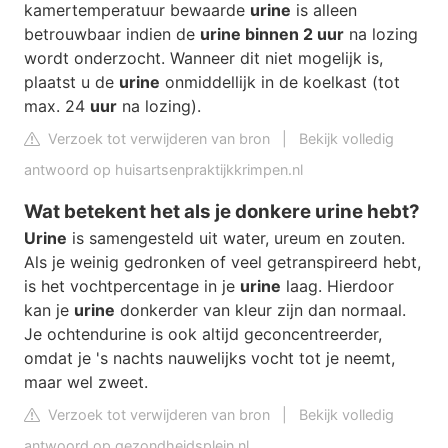
kamertemperatuur bewaarde
urine
is alleen
betrouwbaar indien de
urine binnen 2 uur
na lozing
wordt onderzocht. Wanneer dit niet mogelijk is,
plaatst u de
urine
onmiddellijk in de koelkast (tot
max. 24
uur
na lozing).
Verzoek tot verwijderen van bron
|
Bekijk volledig
antwoord op huisartsenpraktijkkrimpen.nl
Wat betekent het als je donkere urine hebt?
Urine
is samengesteld uit water, ureum en zouten.
Als je weinig gedronken of veel getranspireerd hebt,
is het vochtpercentage in je
urine
laag. Hierdoor
kan je
urine
donkerder van kleur zijn dan normaal.
Je ochtendurine is ook altijd geconcentreerder,
omdat je 's nachts nauwelijks vocht tot je neemt,
maar wel zweet.
Verzoek tot verwijderen van bron
|
Bekijk volledig
antwoord op gezondheidsplein.nl