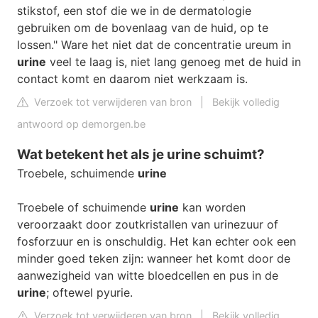
stikstof, een stof die we in de dermatologie
gebruiken om de bovenlaag van de huid, op te
lossen." Ware het niet dat de concentratie ureum in
urine
veel te laag is, niet lang genoeg met de huid in
contact komt en daarom niet werkzaam is.
Verzoek tot verwijderen van bron
|
Bekijk volledig
antwoord op demorgen.be
Wat betekent het als je urine schuimt?
Troebele, schuimende
urine
Troebele of schuimende
urine
kan worden
veroorzaakt door zoutkristallen van urinezuur of
fosforzuur en is onschuldig. Het kan echter ook een
minder goed teken zijn: wanneer het komt door de
aanwezigheid van witte bloedcellen en pus in de
urine
; oftewel pyurie.
Verzoek tot verwijderen van bron
|
Bekijk volledig