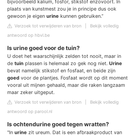
bijvoorbeeld kalium, fosfor, stikstof enzovoort. In
plaats van kunstmest zou je in principe dus ook
gewoon je eigen
urine
kunnen gebruiken.”
Verzoek tot verwijderen van bron
|
Bekijk volledig
antwoord op hbvl.be
Is urine goed voor de tuin?
U doet het waarschijnlijk zelden tot nooit, maar in
de
tuin
plassen is helemaal zo gek nog niet.
Urine
bevat namelijk stikstof en fosfaat, en beide zijn
goed
voor de plantjes. Fosfaat wordt op dit moment
vooral uit mijnen gehaald, maar die raken langzaam
maar zeker uitgeput.
Verzoek tot verwijderen van bron
|
Bekijk volledig
antwoord op parool.nl
Is ochtendurine goed tegen wratten?
"In
urine
zit ureum. Dat is een afbraakproduct van