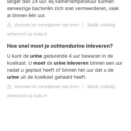
langer dan 24 uur. Bij kamertemperatuur kunnen
aanwezige bacteriën zich snel vermeerderen, vaak
al binnen één uur.
Verzoek tot verwijderen van bron
|
Bekijk volledig
antwoord op isala.nl
Hoe snel moet je ochtendurine inleveren?
U kunt de
urine
gedurende 4 uur bewaren in de
koelkast. U
moet
de
urine inleveren
binnen een uur
nadat u geplast heeft of binnen het uur dat u de
urine
uit de koelkast gehaald heeft.
Verzoek tot verwijderen van bron
|
Bekijk volledig
antwoord op isala.nl