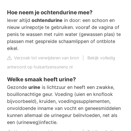
Hoe neem je ochtendurine mee?
lever altijd
ochtendurine
in door: een schoon en
nieuw urinepotje te gebruiken. vooraf de vagina of
penis te wassen met ruim water (gewassen plas) te
plassen met gespreide schaamlippen of ontblote
eikel.
Verzoek tot verwijderen van bron
|
Bekijk volledig
antwoord op huisartsensunenz.nl
Welke smaak heeft urine?
Gezonde
urine
is lichtzuur en heeft een zwakke,
bouillonachtige geur. Voeding (uien en knoflook
bijvoorbeeld), kruiden, voedingssupplementen,
onvoldoende inname van vocht en geneesmiddelen
kunnen allemaal de urinegeur beïnvloeden, net als
een (urineweg)infectie.