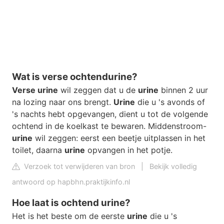
Wat is verse ochtendurine?
Verse urine
wil zeggen dat u de
urine
binnen 2 uur
na lozing naar ons brengt.
Urine
die u 's avonds of
's nachts hebt opgevangen, dient u tot de volgende
ochtend in de koelkast te bewaren. Middenstroom-
urine
wil zeggen: eerst een beetje uitplassen in het
toilet, daarna
urine
opvangen in het potje.
Verzoek tot verwijderen van bron
|
Bekijk volledig
antwoord op hapbhn.praktijkinfo.nl
Hoe laat is ochtend urine?
Het is het beste om de eerste
urine
die u 's