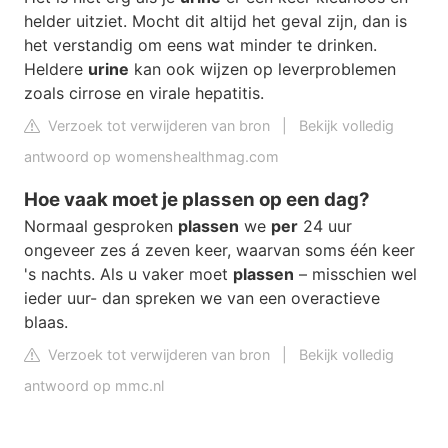
helder uitziet. Mocht dit altijd het geval zijn, dan is
het verstandig om eens wat minder te drinken.
Heldere
urine
kan ook wijzen op leverproblemen
zoals cirrose en virale hepatitis.
Verzoek tot verwijderen van bron
|
Bekijk volledig
antwoord op womenshealthmag.com
Hoe vaak moet je plassen op een dag?
Normaal gesproken
plassen
we
per
24 uur
ongeveer zes á zeven keer, waarvan soms één keer
's nachts. Als u vaker moet
plassen
– misschien wel
ieder uur- dan spreken we van een overactieve
blaas.
Verzoek tot verwijderen van bron
|
Bekijk volledig
antwoord op mmc.nl