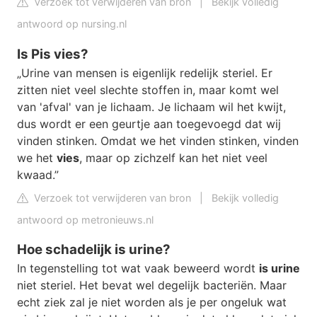
Verzoek tot verwijderen van bron
|
Bekijk volledig
antwoord op nursing.nl
Is Pis vies?
„Urine van mensen is eigenlijk redelijk steriel. Er
zitten niet veel slechte stoffen in, maar komt wel
van 'afval' van je lichaam. Je lichaam wil het kwijt,
dus wordt er een geurtje aan toegevoegd dat wij
vinden stinken. Omdat we het vinden stinken, vinden
we het
vies
, maar op zichzelf kan het niet veel
kwaad.”
Verzoek tot verwijderen van bron
|
Bekijk volledig
antwoord op metronieuws.nl
Hoe schadelijk is urine?
In tegenstelling tot wat vaak beweerd wordt
is urine
niet steriel. Het bevat wel degelijk bacteriën. Maar
echt ziek zal je niet worden als je per ongeluk wat