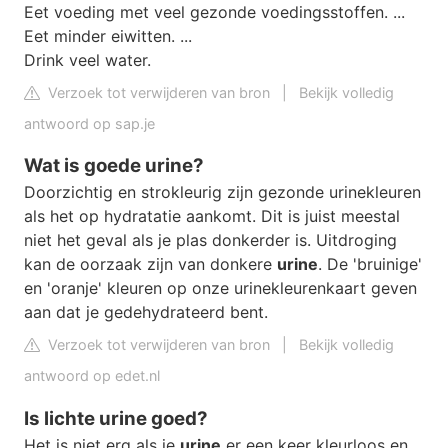
Eet voeding met veel gezonde voedingsstoffen. ...
Eet minder eiwitten. ...
Drink veel water.
Verzoek tot verwijderen van bron
|
Bekijk volledig
antwoord op sap.je
Wat is goede urine?
Doorzichtig en strokleurig zijn gezonde urinekleuren
als het op hydratatie aankomt. Dit is juist meestal
niet het geval als je plas donkerder is. Uitdroging
kan de oorzaak zijn van donkere
urine
. De 'bruinige'
en 'oranje' kleuren op onze urinekleurenkaart geven
aan dat je gedehydrateerd bent.
Verzoek tot verwijderen van bron
|
Bekijk volledig
antwoord op edet.nl
Is lichte urine goed?
Het is niet erg als je
urine
er een keer kleurloos en