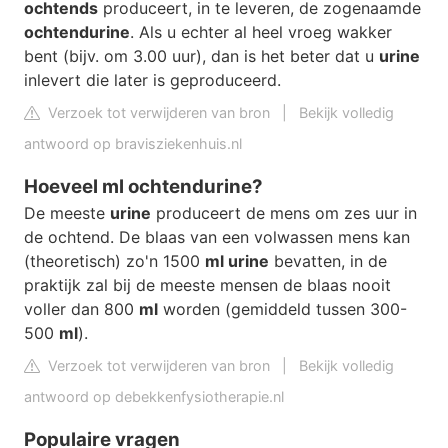
ochtends
produceert, in te leveren, de zogenaamde
ochtendurine
. Als u echter al heel vroeg wakker
bent (bijv. om 3.00 uur), dan is het beter dat u
urine
inlevert die later is geproduceerd.
Verzoek tot verwijderen van bron
|
Bekijk volledig
antwoord op bravisziekenhuis.nl
Hoeveel ml ochtendurine?
De meeste
urine
produceert de mens om zes uur in
de ochtend. De blaas van een volwassen mens kan
(theoretisch) zo'n 1500
ml urine
bevatten, in de
praktijk zal bij de meeste mensen de blaas nooit
voller dan 800
ml
worden (gemiddeld tussen 300-
500
ml
).
Verzoek tot verwijderen van bron
|
Bekijk volledig
antwoord op debekkenfysiotherapie.nl
Populaire vragen