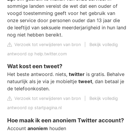
sommige landen vereist de wet dat een ouder of
voogd toestemming geeft voor het gebruik van
onze service door personen ouder dan 13 jaar die
de leeftijd van seksuele meerderjarigheid in hun land
nog niet hebben bereikt.
Verzoek tot verwijderen van bron
|
Bekijk volledig
antwoord op help.twitter.com
Wat kost een tweet?
Het beste antwoord. niets,
twitter
is gratis. Behalve
natuurlijk als je via je mobieltje
tweet
, dan betaal je
de telefoonkosten.
Verzoek tot verwijderen van bron
|
Bekijk volledig
antwoord op startpagina.nl
Hoe maak ik een anoniem Twitter account?
Account
anoniem
houden