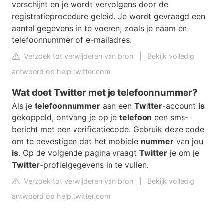
verschijnt en je wordt vervolgens door de
registratieprocedure geleid. Je wordt gevraagd een
aantal gegevens in te voeren, zoals je naam en
telefoonnummer of e-mailadres.
Verzoek tot verwijderen van bron
|
Bekijk volledig
antwoord op help.twitter.com
Wat doet Twitter met je telefoonnummer?
Als je
telefoonnummer
aan een
Twitter
-account
is
gekoppeld, ontvang je op je
telefoon
een sms-
bericht met een verificatiecode. Gebruik deze code
om te bevestigen dat het mobiele
nummer
van jou
is
. Op de volgende pagina vraagt
Twitter
je om je
Twitter
-profielgegevens in te vullen.
Verzoek tot verwijderen van bron
|
Bekijk volledig
antwoord op help.twitter.com