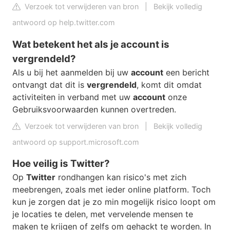
Verzoek tot verwijderen van bron
|
Bekijk volledig
antwoord op help.twitter.com
Wat betekent het als je account is
vergrendeld?
Als u bij het aanmelden bij uw
account
een bericht
ontvangt dat dit is
vergrendeld
, komt dit omdat
activiteiten in verband met uw
account
onze
Gebruiksvoorwaarden kunnen overtreden.
Verzoek tot verwijderen van bron
|
Bekijk volledig
antwoord op support.microsoft.com
Hoe veilig is Twitter?
Op
Twitter
rondhangen kan risico's met zich
meebrengen, zoals met ieder online platform. Toch
kun je zorgen dat je zo min mogelijk risico loopt om
je locaties te delen, met vervelende mensen te
maken te krijgen of zelfs om gehackt te worden. In