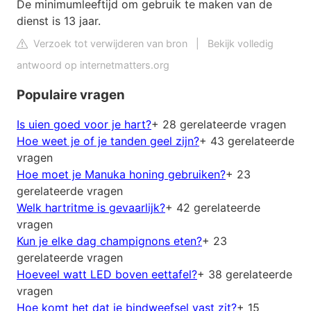
De minimumleeftijd om gebruik te maken van de
dienst is 13 jaar.
Verzoek tot verwijderen van bron
|
Bekijk volledig
antwoord op internetmatters.org
Populaire vragen
Is uien goed voor je hart?
+ 28 gerelateerde vragen
Hoe weet je of je tanden geel zijn?
+ 43 gerelateerde
vragen
Hoe moet je Manuka honing gebruiken?
+ 23
gerelateerde vragen
Welk hartritme is gevaarlijk?
+ 42 gerelateerde
vragen
Kun je elke dag champignons eten?
+ 23
gerelateerde vragen
Hoeveel watt LED boven eettafel?
+ 38 gerelateerde
vragen
Hoe komt het dat je bindweefsel vast zit?
+ 15