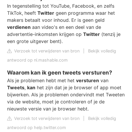
In tegenstelling tot YouTube, Facebook, en zelfs
TikTok, heeft
Twitter
geen programma waar het
makers betaalt voor inhoud. Er is geen geld
verdienen
aan video's en een deel van de
advertentie-inkomsten krijgen op
Twitter
(tenzij je
een grote uitgever bent).
Verzoek tot verwijderen van bron
|
Bekijk volledig
antwoord op nl.mashable.com
Waarom kan ik geen tweets versturen?
Als je problemen hebt met het
versturen
van
Tweets
,
kan
het zijn dat je je browser of app moet
bijwerken. Als je problemen ondervindt met Tweeten
via de website, moet je controleren of je de
nieuwste versie van je browser hebt.
Verzoek tot verwijderen van bron
|
Bekijk volledig
antwoord op help.twitter.com