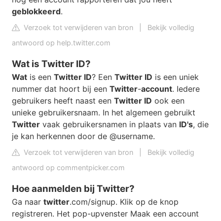
geblokkeerd
.
Verzoek tot verwijderen van bron
|
Bekijk volledig
antwoord op help.twitter.com
Wat is Twitter ID?
Wat
is een
Twitter ID
? Een
Twitter ID
is een uniek
nummer dat hoort bij een
Twitter
-
account
. Iedere
gebruikers heeft naast een
Twitter ID
ook een
unieke gebruikersnaam. In het algemeen gebruikt
Twitter
vaak gebruikersnamen in plaats van
ID's
, die
je kan herkennen door de @username.
Verzoek tot verwijderen van bron
|
Bekijk volledig
antwoord op commentpicker.com
Hoe aanmelden bij Twitter?
Ga naar
twitter
.com/signup. Klik op de knop
registreren. Het pop-upvenster Maak een account