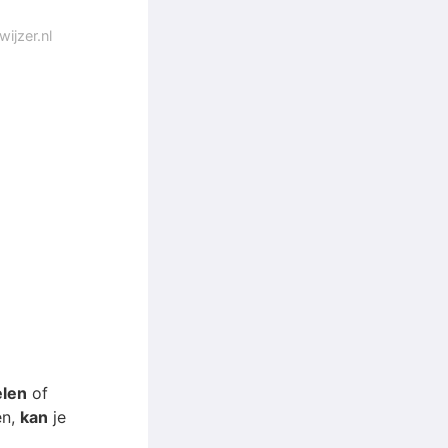
ijzer.nl
elen
of
en,
kan
je