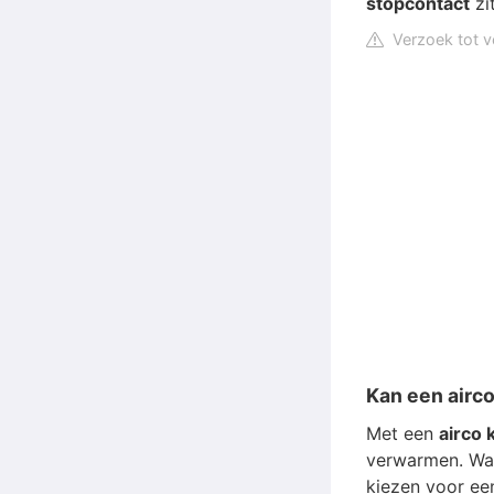
stopcontact
zi
Verzoek tot v
Kan een airc
Met een
airco 
verwarmen. Wa
kiezen voor een