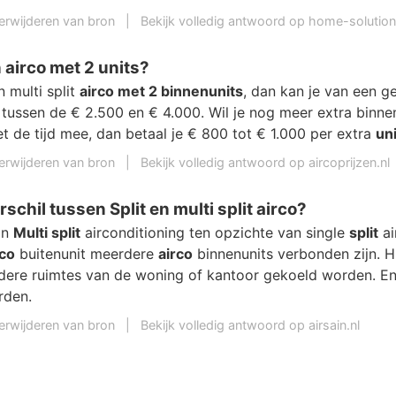
erwijderen van bron
|
Bekijk volledig antwoord op home-solution
 airco met 2 units?
n multi split
airco met 2 binnenunits
, dan kan je van een g
t tussen de € 2.500 en € 4.000. Wil je nog meer extra binne
 de tijd mee, dan betaal je € 800 tot € 1.000 per extra
uni
erwijderen van bron
|
Bekijk volledig antwoord op aircoprijzen.nl
rschil tussen Split en multi split airco?
an
Multi split
airconditioning ten opzichte van single
split
ai
rco
buitenunit meerdere
airco
binnenunits verbonden zijn. 
ere ruimtes van de woning of kantoor gekoeld worden. En
rden.
erwijderen van bron
|
Bekijk volledig antwoord op airsain.nl