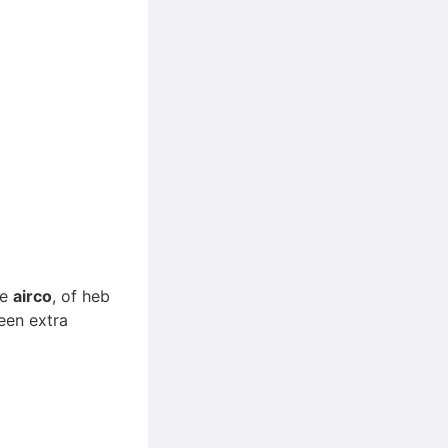
re
airco
, of heb
een extra