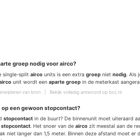
arte groep nodig voor airco?
 single-split
airco
units is een extra
groep
niet
nodig
. Als 
airco
unit wordt een
aparte groep
in de meterkast aangera
erwijderen van bron
|
Bekijk volledig antwoord op bcc.nl
o op een gewoon stopcontact?
rd
stopcontact
in de buurt? De binnenunit moet uiteraard a
n
stopcontact
. Het snoer van de
airco
zit meestal aan de re
aak niet langer dan 1,5 meter. Binnen deze afstand moet er