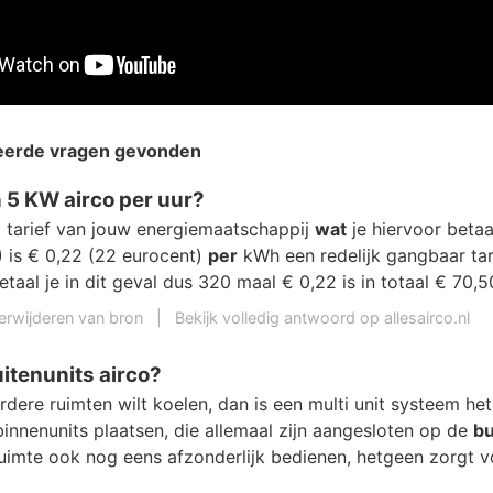
teerde vragen gevonden
 5 KW airco per uur?
t tarief van jouw energiemaatschappij
wat
je hiervoor betaa
is € 0,22 (22 eurocent)
per
kWh een redelijk gangbaar tar
taal je in dit geval dus 320 maal € 0,22 is in totaal € 70,5
erwijderen van bron
|
Bekijk volledig antwoord op allesairco.nl
itenunits airco?
ere ruimten wilt koelen, dan is een multi unit systeem het
innenunits plaatsen, die allemaal zijn aangesloten op de
bu
ruimte ook nog eens afzonderlijk bedienen, hetgeen zorgt v