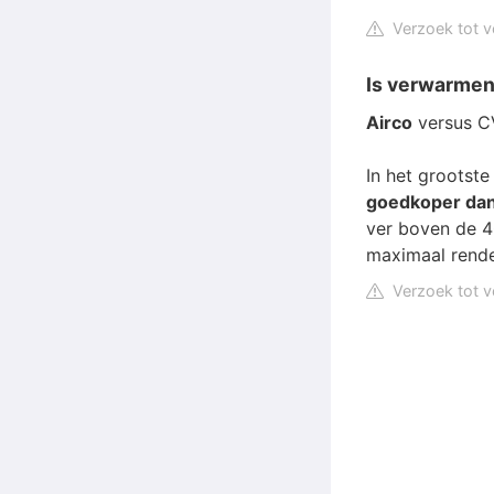
Verzoek tot v
Is verwarmen
Airco
versus C
In het grootst
goedkoper da
ver boven de 4
maximaal rend
Verzoek tot v