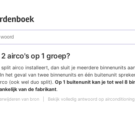
2 airco's op 1 groep?
 split airco installeert, dan sluit je meerdere binnenunits aa
 In het geval van twee binnenunits en één buitenunit sprek
irco (ook wel duo split).
Op 1 buitenunit kan je tot wel 8 b
ankelijk van de fabrikant
.
erwijderen van bron
|
Bekijk volledig antwoord op airconditioning