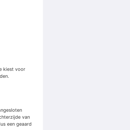
je kiest voor
den.
angesloten
chterzijde van
 dus een geaard