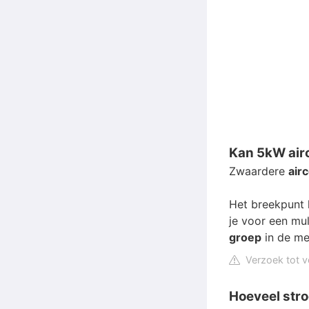
Kan 5kW airc
Zwaardere
air
Het breekpunt 
je voor een mu
groep
in de me
Verzoek tot v
Hoeveel stro