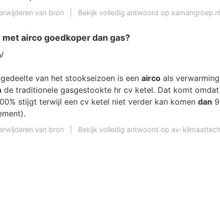
erwijderen van bron
|
Bekijk volledig antwoord op samangroep.n
 met airco goedkoper dan gas?
V
e gedeelte van het stookseizoen is een
airco
als verwarming
n
de traditionele gasgestookte hr cv ketel. Dat komt omda
00% stijgt terwijl een cv ketel niet verder kan komen
dan
9
ement).
erwijderen van bron
|
Bekijk volledig antwoord op av-klimaattech