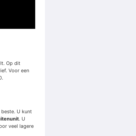
lt. Op dit
ief. Voor een
0.
 beste. U kunt
itenunit
. U
oor veel lagere