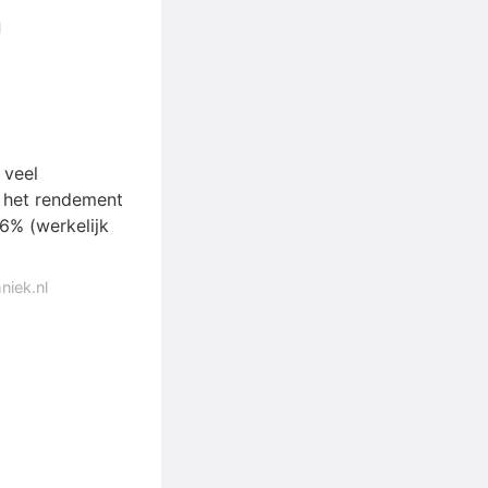
l
 veel
t het rendement
6% (werkelijk
niek.nl