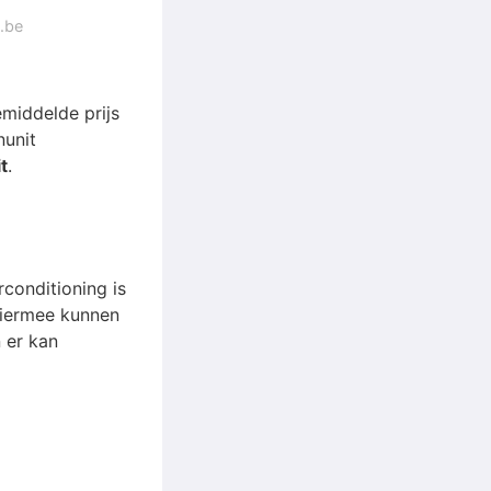
.be
emiddelde prijs
nunit
t
.
rconditioning is
Hiermee kunnen
 er kan