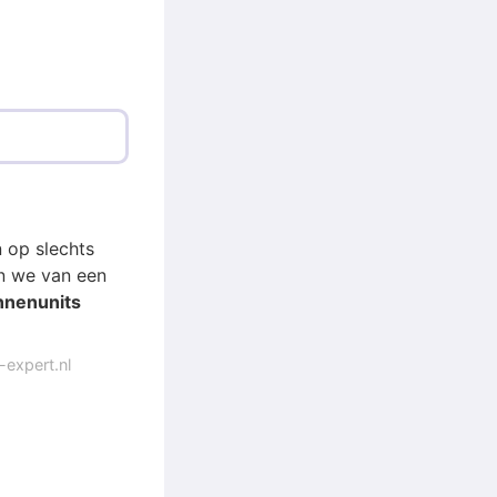
n op slechts
en we van een
innenunits
-expert.nl