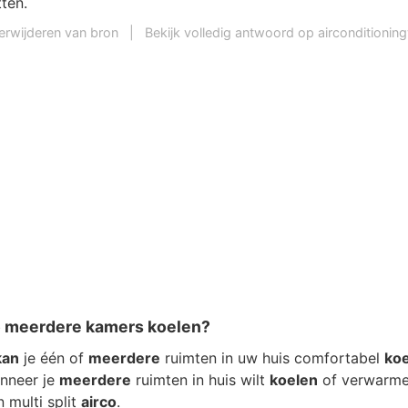
tten.
erwijderen van bron
|
Bekijk volledig antwoord op airconditioningw
o meerdere kamers koelen?
kan
je één of
meerdere
ruimten in uw huis comfortabel
ko
nneer je
meerdere
ruimten in huis wilt
koelen
of verwarm
 multi split
airco
.