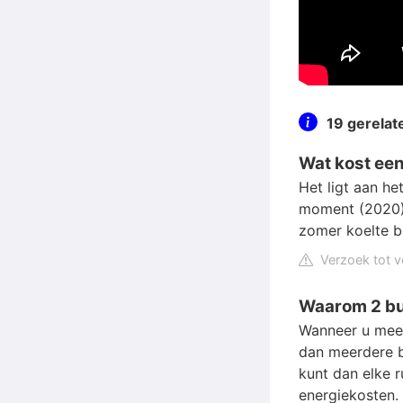
19 gerela
Wat kost een
Het ligt aan he
moment (2020) 
zomer koelte be
Verzoek tot v
Waarom 2 bu
Wanneer u meerd
dan meerdere b
kunt dan elke 
energiekosten.