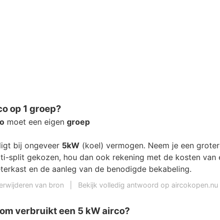
o op 1 groep?
co
moet een eigen
groep
ligt bij ongeveer
5kW
(koel) vermogen. Neem je een grote
lti-split gekozen, hou dan ook rekening met de kosten van 
terkast en de aanleg van de benodigde bekabeling.
erwijderen van bron
|
Bekijk volledig antwoord op aircokopen.nu
om verbruikt een 5 kW airco?