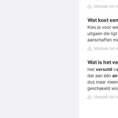
Verzoek tot v
Wat kost een
Kies je voor ee
uitgaan die lig
aanschaffen met
Verzoek tot v
Wat is het ve
Het
verschil
v
dat aan één
ai
dus maar meerd
geschakeld wo
Verzoek tot v