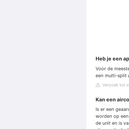
Heb je een ap
Voor de meeste
een multi-split
Verzoek tot v
Kan een airc
Is er een geaa
worden op ee
de unit en is v