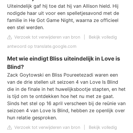
Uiteindelijk gaf hij toe dat hij van Allison hield. Hij
nodigde haar uit voor een spelletjesavond met de
familie in He Got Game Night, waarna ze officieel
een stel werden.
Verzoek tot verwijderen van bron
|
Bekijk volledig
antwoord op translate.google.com
Met wie eindigt Bliss uiteindelijk in Love is
Blind?
Zack Goytowski en Bliss Poureetezadi waren een
van de drie stellen uit seizoen 4 van Love Is Blind
die in de finale in het huwelijksbootje stapten, en het
is tijd om te ontdekken hoe het nu met ze gaat.
Sinds het stel op 16 april verscheen bij de reünie van
seizoen 4 van Love Is Blind, hebben ze openlijk over
hun relatie gesproken.
Verzoek tot verwijderen van bron
|
Bekijk volledig