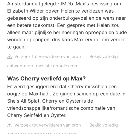
Amsterdam uitgelegd - IMDb. Max's beslissing om
Elizabeth Wilder boven Helen te verkiezen was
gebaseerd op zijn onderbuikgevoel en de wens naar
een betere toekomst. Een gesprek met Helen zou
alleen maar pijnlijke herinneringen oproepen en oude
wonden openrijten, dus koos Max ervoor om verder
te gaan.
Verzoek tot verwijderen van bron
|
Bekijk volledig
antwoord op translate.google.com
Was Cherry verliefd op Max?
Er werd gesuggereerd dat Cherry misschien een
oogje op Max had . Ze gingen samen op een date in
She's All Splat. Cherry en Oyster is de
vriendschappelijke/romantische combinatie van
Cherry Seinfeld en Oyster.
Verzoek tot verwijderen van bron
|
Bekijk volledig