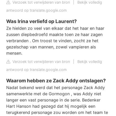
Verzoek tot verwijderen van bron
|
Bekijk volledig
antwoord op translate.google.com
Was Irina verliefd op Laurent?
Ze hielden zo veel van elkaar dat het haar en haar
zussen diepbedroefd maakte toen ze haar zagen
verbranden . Om troost te vinden, zocht ze het
gezelschap van mannen, zowel vampieren als
mensen.
Verzoek tot verwijderen van bron
|
Bekijk volledig
antwoord op translate.google.com
Waarom hebben ze Zack Addy ontslagen?
Nadat bekend werd dat het personage Zack Addy
samenwerkte met de Gormogon , was Addy niet
langer een vast personage in de serie. Bedenker
Hart Hanson had gezegd dat hij mogelijk een
terugkerend personage zou worden om het team te