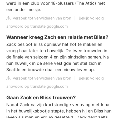
werd in een club voor 18-plussers (The Attic) met
een ander meisje.
Verzoek tot verwijderen van bron
|
Bekijk volledig
antwoord op translate.google.com
Wanneer kreeg Zach een relatie met Bliss?
Zack besloot Bliss opnieuw het hof te maken en
vroeg haar later ten huwelijk. De twee trouwden in
de finale van seizoen 4 en zijn sindsdien samen. Na
hun huwelijk in de serie vestigde het stel zich in
Seattle en bouwde daar een nieuw leven op.
Verzoek tot verwijderen van bron
|
Bekijk volledig
antwoord op translate.google.com
Gaan Zack en Bliss trouwen?
Nadat Zack na zijn kortstondige verloving met Irina
in het huwelijksbootje stapte, hebben hij en Bliss hun
leven als man en vrouw gesetteld . Zack zegt zelfs