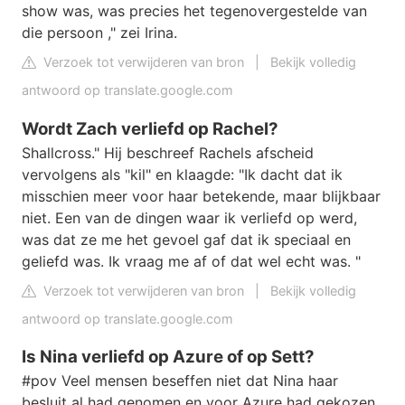
show was, was precies het tegenovergestelde van
die persoon ," zei Irina.
Verzoek tot verwijderen van bron
|
Bekijk volledig
antwoord op translate.google.com
Wordt Zach verliefd op Rachel?
Shallcross." Hij beschreef Rachels afscheid
vervolgens als "kil" en klaagde: "Ik dacht dat ik
misschien meer voor haar betekende, maar blijkbaar
niet. Een van de dingen waar ik verliefd op werd,
was dat ze me het gevoel gaf dat ik speciaal en
geliefd was. Ik vraag me af of dat wel echt was. "
Verzoek tot verwijderen van bron
|
Bekijk volledig
antwoord op translate.google.com
Is Nina verliefd op Azure of op Sett?
#pov Veel mensen beseffen niet dat Nina haar
besluit al had genomen en voor Azure had gekozen