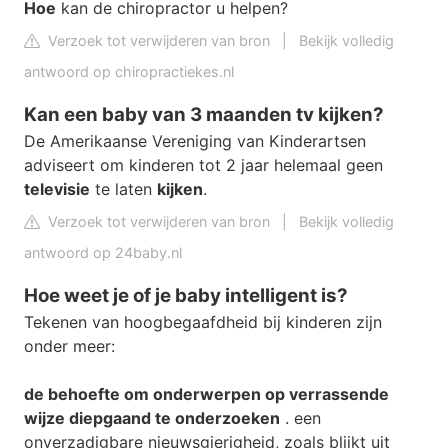
Hoe
kan de chiropractor u helpen?
Verzoek tot verwijderen van bron
|
Bekijk volledig
antwoord op chiropractiekes.nl
Kan een baby van 3 maanden tv kijken?
De Amerikaanse Vereniging van Kinderartsen
adviseert om kinderen tot 2 jaar helemaal geen
televisie
te laten
kijken
.
Verzoek tot verwijderen van bron
|
Bekijk volledig
antwoord op 24baby.nl
Hoe weet je of je baby intelligent is?
Tekenen van hoogbegaafdheid bij kinderen zijn
onder meer:
de behoefte om onderwerpen op verrassende
wijze diepgaand te onderzoeken
. een
onverzadigbare nieuwsgierigheid, zoals blijkt uit