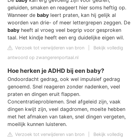
geluiden, smaken en reageert hier soms heftig op.
Wanneer de
baby
leert praten, kan hij gelijk al
woorden van drie- of meer lettergrepen zeggen. De
baby
heeft al vroeg veel begrip voor gesproken
taal. Het kindje heeft een erg duidelijke eigen wil.
Verzoek tot verwijderen van bron
|
Bekijk volledig
antwoord op zwangerenportaal.nl
Hoe herken je ADHD bij een baby?
Ondoordacht gedrag, ook wel impulsief gedrag
genoemd. Snel reageren zonder nadenken, veel
praten en dingen eruit flappen.
Concentratieproblemen. Snel afgeleid zijn, vaak
dingen kwijt zijn, veel dagdromen, moeite hebben
met het afmaken van taken, snel dingen vergeten,
moeilijk kunnen luisteren.
Verzoek tot verwijderen van bron
|
Bekijk volledig