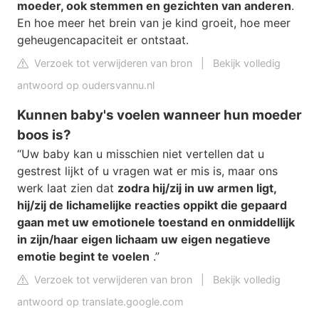
moeder, ook stemmen en gezichten van anderen
.
En hoe meer het brein van je kind groeit, hoe meer
geheugencapaciteit er ontstaat.
Verzoek tot verwijderen van bron
|
Bekijk volledig
antwoord op oudersvannu.nl
Kunnen baby's voelen wanneer hun moeder
boos is?
“Uw baby kan u misschien niet vertellen dat u
gestrest lijkt of u vragen wat er mis is, maar ons
werk laat zien dat
zodra hij/zij in uw armen ligt,
hij/zij de lichamelijke reacties oppikt die gepaard
gaan met uw emotionele toestand en onmiddellijk
in zijn/haar eigen lichaam uw eigen negatieve
emotie begint te voelen
.”
Verzoek tot verwijderen van bron
|
Bekijk volledig
antwoord op translate.google.com