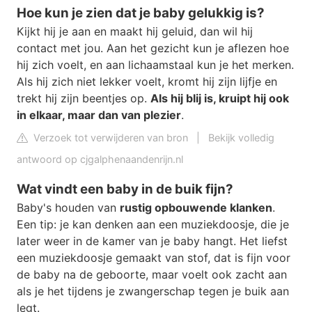
Hoe kun je zien dat je baby gelukkig is?
Kijkt hij je aan en maakt hij geluid, dan wil hij
contact met jou. Aan het gezicht kun je aflezen hoe
hij zich voelt, en aan lichaamstaal kun je het merken.
Als hij zich niet lekker voelt, kromt hij zijn lijfje en
trekt hij zijn beentjes op.
Als hij blij is, kruipt hij ook
in elkaar, maar dan van plezier
.
Verzoek tot verwijderen van bron
|
Bekijk volledig
antwoord op cjgalphenaandenrijn.nl
Wat vindt een baby in de buik fijn?
Baby's houden van
rustig opbouwende klanken
.
Een tip: je kan denken aan een muziekdoosje, die je
later weer in de kamer van je baby hangt. Het liefst
een muziekdoosje gemaakt van stof, dat is fijn voor
de baby na de geboorte, maar voelt ook zacht aan
als je het tijdens je zwangerschap tegen je buik aan
legt.