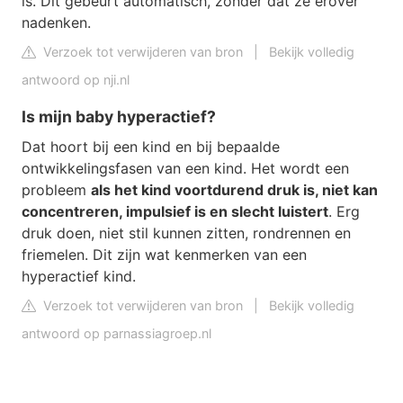
is. Dit gebeurt automatisch, zonder dat ze erover
nadenken.
Verzoek tot verwijderen van bron
|
Bekijk volledig
antwoord op nji.nl
Is mijn baby hyperactief?
Dat hoort bij een kind en bij bepaalde
ontwikkelingsfasen van een kind. Het wordt een
probleem
als het kind voortdurend druk is, niet kan
concentreren, impulsief is en slecht luistert
. Erg
druk doen, niet stil kunnen zitten, rondrennen en
friemelen. Dit zijn wat kenmerken van een
hyperactief kind.
Verzoek tot verwijderen van bron
|
Bekijk volledig
antwoord op parnassiagroep.nl