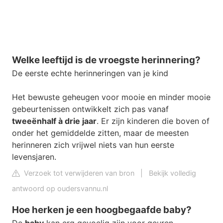
Welke leeftijd is de vroegste herinnering?
De eerste echte herinneringen van je kind
Het bewuste geheugen voor mooie en minder mooie
gebeurtenissen ontwikkelt zich pas vanaf
tweeënhalf à drie jaar
. Er zijn kinderen die boven of
onder het gemiddelde zitten, maar de meesten
herinneren zich vrijwel niets van hun eerste
levensjaren.
Verzoek tot verwijderen van bron
|
Bekijk volledig
antwoord op oudersvannu.nl
Hoe herken je een hoogbegaafde baby?
De
baby
kan erg gevoelig zijn voor geuren,