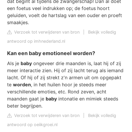
dat begint al tijdens de zwangerschap! Dan al doet
een foetus veel indrukken op; de foetus hoort
geluiden, voelt de hartslag van een ouder en proeft
smaakjes.
Verzoek tot verwijderen van bron
|
Bekijk volledig
antwoord op imhnederland.nl
Kan een baby emotioneel worden?
Als je
baby
ongeveer drie maanden is, laat hij of zij
meer interactie zien. Hij of zij lacht terug als iemand
lacht. Of hij of zij strekt z'n armen uit om opgepakt
te
worden
, in het huilen hoor je steeds meer
verschillende emoties, etc. Rond zeven, acht
maanden gaat je
baby
intonatie en mimiek steeds
beter begrijpen.
Verzoek tot verwijderen van bron
|
Bekijk volledig
antwoord op oeiikgroei.nl